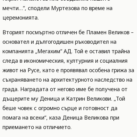
мечти…“, сподели Муртезова по време на
церемонията.
Вторият посмъртно отличен бе Пламен Великов –
основател и дългогодишен ръководител на
компанията „Мегахим“ АД. Той е оставил трайна
следа в икономическия, културния и социалния
живот на Русе, като е проявявал особена грижа за
съхраняването на архитектурното наследство на
града. Наградата от негово име бе получена от
дъщерите му Деница и Катрин Великови. „Той
беше човек с огромно сърце и готовност да
помага на всеки“, каза Деница Великова при
приемането на отличието.