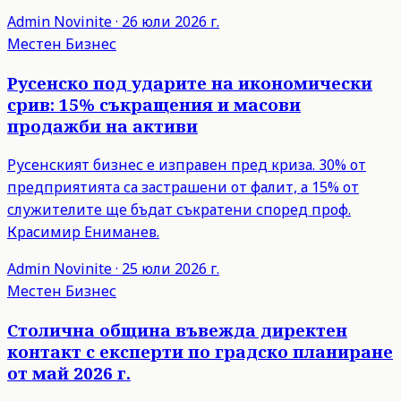
Admin
Novinite
·
26 юли 2026 г.
Местен Бизнес
Русенско под ударите на икономически
срив: 15% съкращения и масови
продажби на активи
Русенският бизнес е изправен пред криза. 30% от
предприятията са застрашени от фалит, а 15% от
служителите ще бъдат съкратени според проф.
Красимир Ениманев.
Admin
Novinite
·
25 юли 2026 г.
Местен Бизнес
Столична община въвежда директен
контакт с експерти по градско планиране
от май 2026 г.