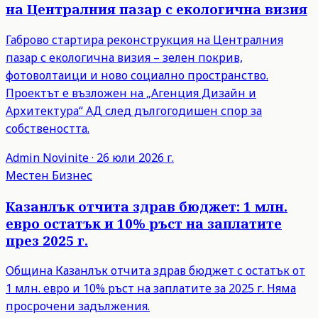
на Централния пазар с екологична визия
Габрово стартира реконструкция на Централния
пазар с екологична визия – зелен покрив,
фотоволтаици и ново социално пространство.
Проектът е възложен на „Агенция Дизайн и
Архитектура“ АД след дългогодишен спор за
собствеността.
Admin
Novinite
·
26 юли 2026 г.
Местен Бизнес
Казанлък отчита здрав бюджет: 1 млн.
евро остатък и 10% ръст на заплатите
през 2025 г.
Община Казанлък отчита здрав бюджет с остатък от
1 млн. евро и 10% ръст на заплатите за 2025 г. Няма
просрочени задължения.