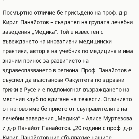
Посмъртно отличие бе присъдено на проф. д-р
Кирил Панайотов – създател на групата лечебни
заведения „Медика“. Той е известен с
въвеждането на иновативни медицински
практики, автор е на учебник по медицина и има
значим принос за развитието на
здравеопазването в региона. Проф. Панайотов е
съуспел да възстанови Факултета по здравни
грижи в Русе и е подпомогнал възраждането на
местния клуб по вдигане на тежести. Отличието
от негово име бе прието от съуправителите на
лечебни заведения „Медика“ – Алисе Муртезова
и д-р Панайот Панайотов. „20 години с проф. д-р
Кирил Панайотов ние сбъдвахме нашите