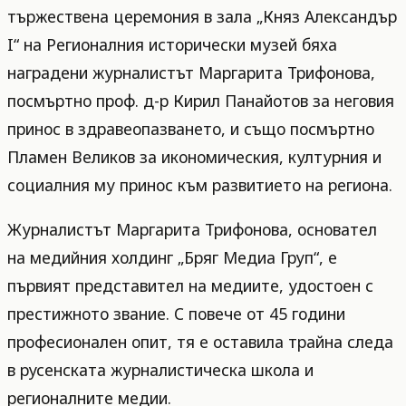
тържествена церемония в зала „Княз Александър
I“ на Регионалния исторически музей бяха
наградени журналистът Маргарита Трифонова,
посмъртно проф. д-р Кирил Панайотов за неговия
принос в здравеопазването, и също посмъртно
Пламен Великов за икономическия, културния и
социалния му принос към развитието на региона.
Журналистът Маргарита Трифонова, основател
на медийния холдинг „Бряг Медиа Груп“, е
първият представител на медиите, удостоен с
престижното звание. С повече от 45 години
професионален опит, тя е оставила трайна следа
в русенската журналистическа школа и
регионалните медии.