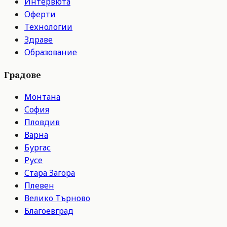
Интервюта
Оферти
Технологии
Здраве
Образование
Градове
Монтана
София
Пловдив
Варна
Бургас
Русе
Стара Загора
Плевен
Велико Търново
Благоевград