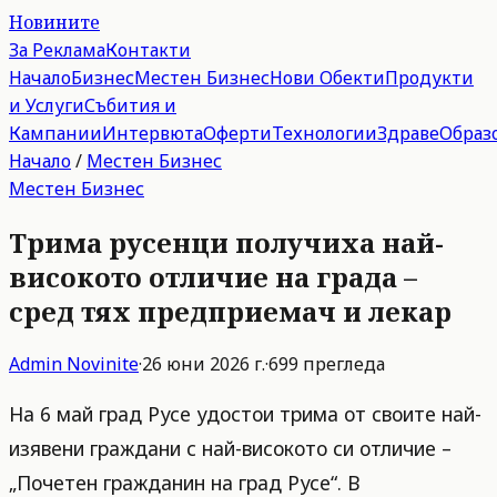
Новините
За Реклама
Контакти
Начало
Бизнес
Местен Бизнес
Нови Обекти
Продукти
и Услуги
Събития и
Кампании
Интервюта
Оферти
Технологии
Здраве
Образ
Начало
/
Местен Бизнес
Местен Бизнес
Трима русенци получиха най-
високото отличие на града –
сред тях предприемач и лекар
Admin
Novinite
·
26 юни 2026 г.
·
699
прегледа
На 6 май град Русе удостои трима от своите най-
изявени граждани с най-високото си отличие –
„Почетен гражданин на град Русе“. В