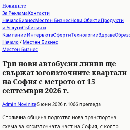
Новините
За Реклама
Контакти
Начало
Бизнес
Местен Бизнес
Нови Обекти
Продукти
и Услуги
Събития и
Кампании
Интервюта
Оферти
Технологии
Здраве
Образ
Начало
/
Местен Бизнес
Местен Бизнес
Три нови автобусни линии ще
свържат югоизточните квартали
на София с метрото от 15
септември 2026 г.
Admin
Novinite
·
5 юни 2026 г.
·
1066
прегледа
Столична община подготвя нова транспортна
схема за югоизточната част на София, с която