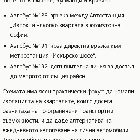
шосе“ от Казичене, Бусманци и Кривина.
Автобус №188: връзка между Автостанция
„Изток“ и няколко квартала в югоизточна
София.
Автобус №191: нова директна връзка към
метростанция „Искърско шосе“.
Автобус №192: допълнителна линия за достъп
до метрото от същия район.
Схемата има ясен практически фокус: да намали
изолацията на кварталите, които досега
разчитаха на по-ограничени транспортни
възможности, и да даде алтернатива на
ежедневното използване на лични автомобили.
Това е особено важно за зони, в които