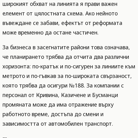
широкият обхват на линията я прави важен
елемент от цялостната схема. Ако нейното
въвеждане се забави, ефектът от реформата
може временно да остане частичен.
За бизнеса в засегнатите райони това означава,
че планирането трябва да отчита два различни
хоризонта: по-кратък и по-сигурен за линиите към
метрото и по-гъвкав за по-широката свързаност,
която трябва да осигури №188. За компании с
персонал от Кривина, Казичене и Бусманци
промяната може да има отражение върху
работното време, достъпа до смени и
зависимостта от автомобилен транспорт.