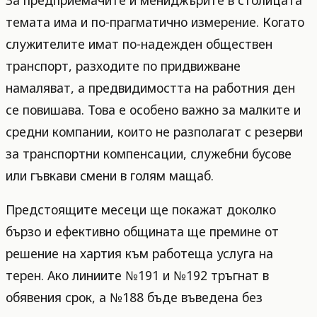
темата има и по-прагматично измерение. Когато
служителите имат по-надежден обществен
транспорт, разходите по придвижване
намаляват, а предвидимостта на работния ден
се повишава. Това е особено важно за малките и
средни компании, които не разполагат с резерви
за транспортни компенсации, служебни бусове
или гъвкави смени в голям мащаб.
Предстоящите месеци ще покажат доколко
бързо и ефективно общината ще премине от
решение на хартия към работеща услуга на
терен. Ако линиите №191 и №192 тръгнат в
обявения срок, а №188 бъде въведена без