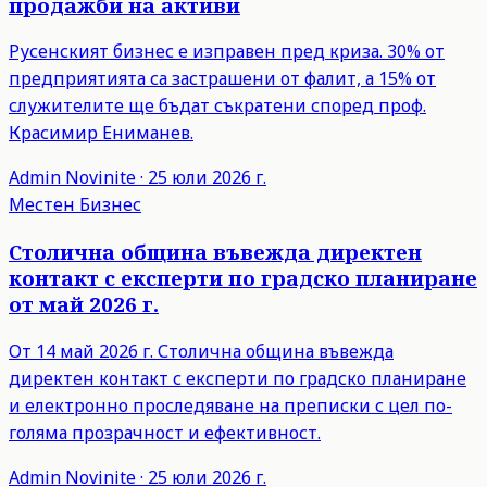
продажби на активи
Русенският бизнес е изправен пред криза. 30% от
предприятията са застрашени от фалит, а 15% от
служителите ще бъдат съкратени според проф.
Красимир Ениманев.
Admin
Novinite
·
25 юли 2026 г.
Местен Бизнес
Столична община въвежда директен
контакт с експерти по градско планиране
от май 2026 г.
От 14 май 2026 г. Столична община въвежда
директен контакт с експерти по градско планиране
и електронно проследяване на преписки с цел по-
голяма прозрачност и ефективност.
Admin
Novinite
·
25 юли 2026 г.