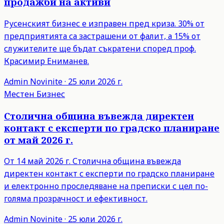
продажби на активи
Русенският бизнес е изправен пред криза. 30% от
предприятията са застрашени от фалит, а 15% от
служителите ще бъдат съкратени според проф.
Красимир Ениманев.
Admin
Novinite
·
25 юли 2026 г.
Местен Бизнес
Столична община въвежда директен
контакт с експерти по градско планиране
от май 2026 г.
От 14 май 2026 г. Столична община въвежда
директен контакт с експерти по градско планиране
и електронно проследяване на преписки с цел по-
голяма прозрачност и ефективност.
Admin
Novinite
·
25 юли 2026 г.