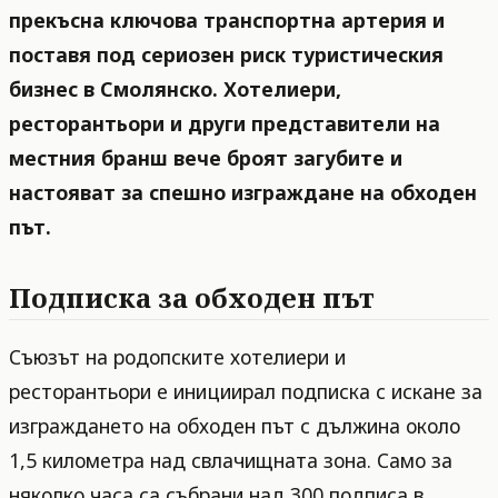
прекъсна ключова транспортна артерия и
поставя под сериозен риск туристическия
бизнес в Смолянско. Хотелиери,
ресторантьори и други представители на
местния бранш вече броят загубите и
настояват за спешно изграждане на обходен
път.
Подписка за обходен път
Съюзът на родопските хотелиери и
ресторантьори е инициирал подписка с искане за
изграждането на обходен път с дължина около
1,5 километра над свлачищната зона. Само за
няколко часа са събрани над 300 подписа в