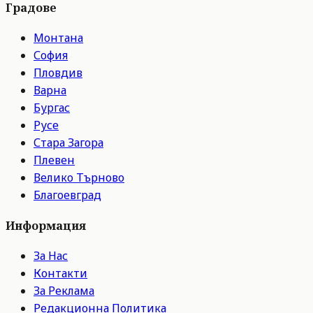
Градове
Монтана
София
Пловдив
Варна
Бургас
Русе
Стара Загора
Плевен
Велико Търново
Благоевград
Информация
За Нас
Контакти
За Реклама
Редакционна Политика