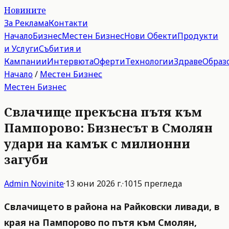
Новините
За Реклама
Контакти
Начало
Бизнес
Местен Бизнес
Нови Обекти
Продукти
и Услуги
Събития и
Кампании
Интервюта
Оферти
Технологии
Здраве
Образ
Начало
/
Местен Бизнес
Местен Бизнес
Свлачище прекъсна пътя към
Пампорово: Бизнесът в Смолян
удари на камък с милионни
загуби
Admin
Novinite
·
13 юни 2026 г.
·
1015
прегледа
Свлачището в района на Райковски ливади, в
края на Пампорово по пътя към Смолян,