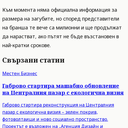
Към момента няма официална информация за
размера на загубите, но според представители
на бранша те вече са милионни и ще продължат
да нарастват, ако пътят не бъде възстановен в
най-кратки срокове.
Свързани статии
Местен Бизнес
Габрово стартира мащабно обновление
на Централния пазар с екологична визия
Габрово стартира реконструкция на Централния
пазар с екологична визия – зелен покрив,
фотоволтаици и ново социално пространство.
Проектът е възложен на „Агенция Дизайн и