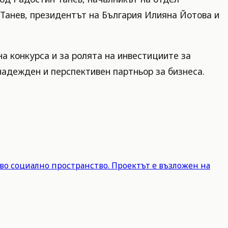
 Танев, президентът на България Илияна Йотова и
а конкурса и за ролята на инвестициите за
надежден и перспективен партньор за бизнеса.
во социално пространство. Проектът е възложен на