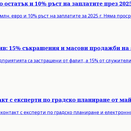
 остатък и 10% ръст на заплатите през 2025
млн. евро и 10% ръст на заплатите за 2025 г. Няма про
рив: 15% съкращения и масови продажби на
едприятията са застрашени от фалит, а 15% от служите
т с експерти по градско планиране от май 
 контакт с експерти по градско планиране и електронн