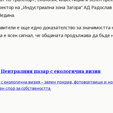
ектор на „Индустриална зона Загора“ АД Радослав
Недина.
ители е още едно доказателство за значимостта н
ра е ясен сигнал, че общината продължава да бъде 
 Централния пазар с екологична визия
с екологична визия – зелен покрив, фотоволтаици и но
н спор за собствеността.