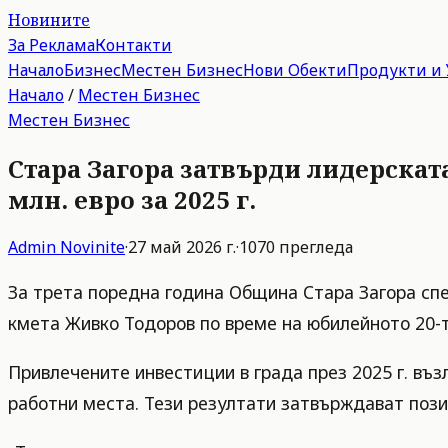
Новините
За Реклама
Контакти
Начало
Бизнес
Местен Бизнес
Нови Обекти
Продукти и 
Начало
/
Местен Бизнес
Местен Бизнес
Стара Загора затвърди лидерската
млн. евро за 2025 г.
Admin
Novinite
·
27 май 2026 г.
·
1070
прегледа
За трета поредна година Община Стара Загора спе
кмета Живко Тодоров по време на юбилейното 20-то
Привлечените инвестиции в града през 2025 г. въз
работни места. Тези резултати затвърждават пози