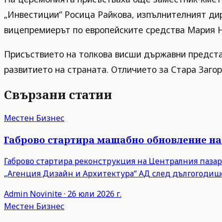
„Инвестиции“ Росица Райкова, изпълнителният дир
вицепремиерът по европейските средства Мария 
Присъствието на толкова висши държавни представ
развитието на страната. Отличието за Стара Заго
Свързани статии
Местен Бизнес
Габрово стартира мащабно обновление на
Габрово стартира реконструкция на Централния пазар 
„Агенция Дизайн и Архитектура“ АД след дългогодише
Admin
Novinite
·
26 юли 2026 г.
Местен Бизнес