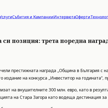
Услуги
Събития и Кампании
Интервюта
Оферти
Техноло
 си позиция: трета поредна награ
чели престижната награда „Община в България с н
 издание на конкурса „Инвеститор на годината“, пр
лизат на внушителните 300 млн. евро, като в резулт
цията на Стара Загора като водеща дестинация за 