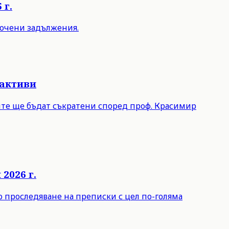
 г.
срочени задължения.
 активи
лите ще бъдат съкратени според проф. Красимир
2026 г.
о проследяване на преписки с цел по-голяма