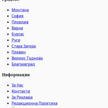
Монтана
София
Пловдив
Варна
Бургас
Русе
Стара Загора
Плевен
Велико Търново
Благоевград
Информация
За Нас
Контакти
За Реклама
Редакционна Политика