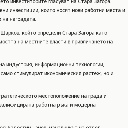
ето инвеститорите гласуват на Стара Загора.
ени инвестиции, които носят нови работни места и
 на наградата.
Шарков, който определи Стара Загора като
мостта на местните власти в привличането на
лна индустрия, информационни технологии,
 само стимулират икономическия растеж, но и
стратегическото местоположение на града и
квалифицирана работна ръка и модерна
од Радостин Танев, началникът на отдел