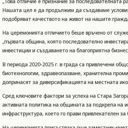
„Това отличие е признание за последователната ра
Нашата цел е да продължим да създаваме условия 
подобряват качеството на живот на нашите гражда
На церемонията отличието беше връчено от служе
„първата община, която последователно инвестир
инвестиции и създаването на благоприятна бизнес
В периода 2020-2025 г. в града са привлечени об
биотехнологии, здравеопазване, хранителна проми
допринасят за диверсификацията на местната ико
Сред ключовите фактори за успеха на Стара Загор
активната политика на общината за подкрепа на и
инфраструктура, което го прави привлекателен за 
На церемонията присъстваха още заместник-кметът