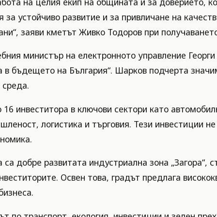
бота на целия екип на общината и за доверието, ко
за устойчиво развитие и за привличане на качеств
ни“, заяви кметът Живко Тодоров при получаването
бния министър на електронното управление Георги 
а в бъдещето на България“. Шарков подчерта значи
 среда.
що 16 инвеститора в ключови сектори като автомоби
шленост, логистика и търговия. Тези инвестиции не
номика.
а са добре развитата индустриална зона „Загора“, 
нвеститорите. Освен това, градът предлага високо
бизнеса.
 по транспорт, екология, инвестиции и зелен прех