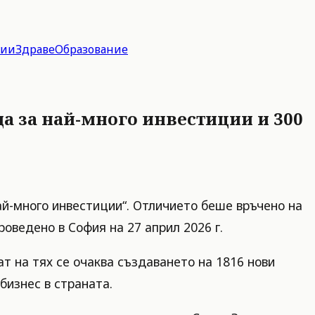
гии
Здраве
Образование
да за най-много инвестиции и 300
ай-много инвестиции“. Отличието беше връчено на
оведено в София на 27 април 2026 г.
ат на тях се очаква създаването на 1816 нови
бизнес в страната.