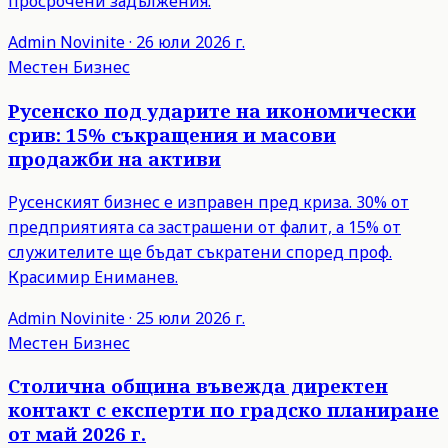
просрочени задължения.
Admin
Novinite
·
26 юли 2026 г.
Местен Бизнес
Русенско под ударите на икономически
срив: 15% съкращения и масови
продажби на активи
Русенският бизнес е изправен пред криза. 30% от
предприятията са застрашени от фалит, а 15% от
служителите ще бъдат съкратени според проф.
Красимир Ениманев.
Admin
Novinite
·
25 юли 2026 г.
Местен Бизнес
Столична община въвежда директен
контакт с експерти по градско планиране
от май 2026 г.