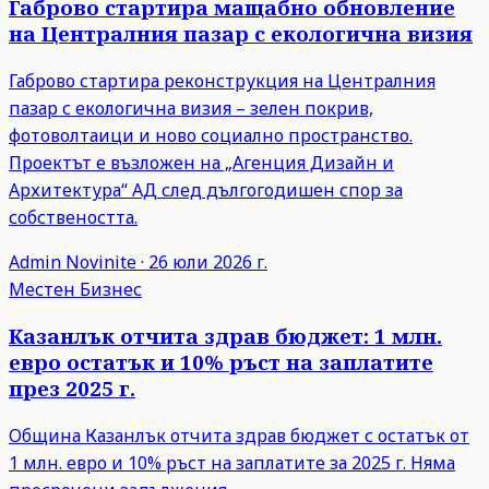
Габрово стартира мащабно обновление
на Централния пазар с екологична визия
Габрово стартира реконструкция на Централния
пазар с екологична визия – зелен покрив,
фотоволтаици и ново социално пространство.
Проектът е възложен на „Агенция Дизайн и
Архитектура“ АД след дългогодишен спор за
собствеността.
Admin
Novinite
·
26 юли 2026 г.
Местен Бизнес
Казанлък отчита здрав бюджет: 1 млн.
евро остатък и 10% ръст на заплатите
през 2025 г.
Община Казанлък отчита здрав бюджет с остатък от
1 млн. евро и 10% ръст на заплатите за 2025 г. Няма