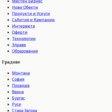
Местен Бизнес
Нови Обекти
Продукти и Услуги
Събития и Кампании
Интервюта
Оферти
Технологии
Здраве
Образование
Градове
Монтана
София
Пловдив
Варна
Бургас
Русе
Стара Загора