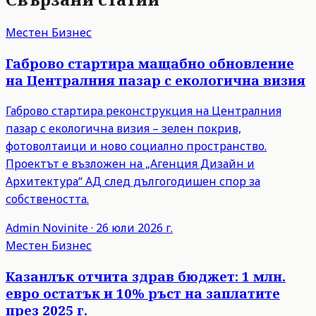
Местен Бизнес
Габрово стартира мащабно обновление
на Централния пазар с екологична визия
Габрово стартира реконструкция на Централния
пазар с екологична визия – зелен покрив,
фотоволтаици и ново социално пространство.
Проектът е възложен на „Агенция Дизайн и
Архитектура“ АД след дългогодишен спор за
собствеността.
Admin
Novinite
·
26 юли 2026 г.
Местен Бизнес
Казанлък отчита здрав бюджет: 1 млн.
евро остатък и 10% ръст на заплатите
през 2025 г.