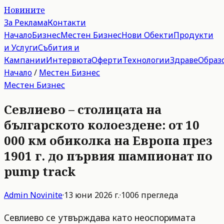
Новините
За Реклама
Контакти
Начало
Бизнес
Местен Бизнес
Нови Обекти
Продукти
и Услуги
Събития и
Кампании
Интервюта
Оферти
Технологии
Здраве
Образ
Начало
/
Местен Бизнес
Местен Бизнес
Севлиево – столицата на
българското колоездене: от 10
000 км обиколка на Европа през
1901 г. до първия шампионат по
pump track
Admin
Novinite
·
13 юни 2026 г.
·
1006
прегледа
Севлиево се утвърждава като неоспоримата