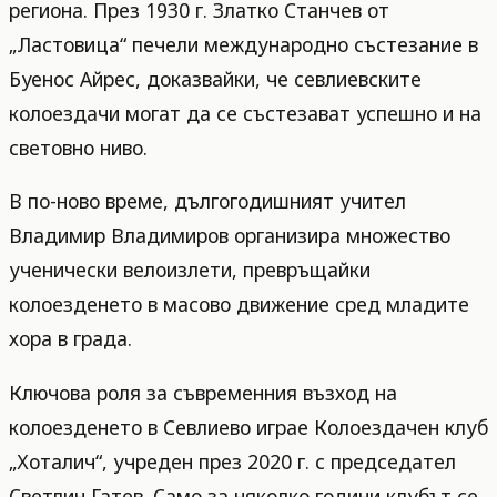
региона. През 1930 г. Златко Станчев от
„Ластовица“ печели международно състезание в
Буенос Айрес, доказвайки, че севлиевските
колоездачи могат да се състезават успешно и на
световно ниво.
В по-ново време, дългогодишният учител
Владимир Владимиров организира множество
ученически велоизлети, превръщайки
колоезденето в масово движение сред младите
хора в града.
Ключова роля за съвременния възход на
колоезденето в Севлиево играе Колоездачен клуб
„Хоталич“, учреден през 2020 г. с председател
Светлин Гатев. Само за няколко години клубът се