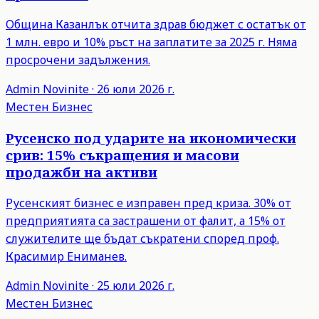
Община Казанлък отчита здрав бюджет с остатък от
1 млн. евро и 10% ръст на заплатите за 2025 г. Няма
просрочени задължения.
Admin
Novinite
·
26 юли 2026 г.
Местен Бизнес
Русенско под ударите на икономически
срив: 15% съкращения и масови
продажби на активи
Русенският бизнес е изправен пред криза. 30% от
предприятията са застрашени от фалит, а 15% от
служителите ще бъдат съкратени според проф.
Красимир Ениманев.
Admin
Novinite
·
25 юли 2026 г.
Местен Бизнес