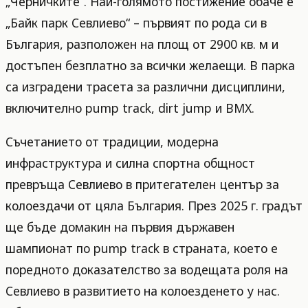
„Черничките“. Най-голямото постижение обаче е
„Байк парк Севлиево“ – първият по рода си в
България, разположен на площ от 2900 кв. м и
достъпен безплатно за всички желаещи. В парка
са изградени трасета за различни дисциплини,
включително pump track, dirt jump и BMX.
Съчетанието от традиции, модерна
инфраструктура и силна спортна общност
превръща Севлиево в притегателен център за
колоездачи от цяла България. През 2025 г. градът
ще бъде домакин на първия държавен
шампионат по pump track в страната, което е
поредното доказателство за водещата роля на
Севлиево в развитието на колоезденето у нас.