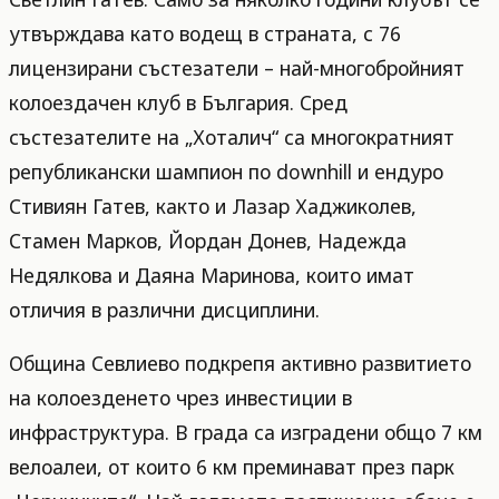
утвърждава като водещ в страната, с 76
лицензирани състезатели – най-многобройният
колоездачен клуб в България. Сред
състезателите на „Хоталич“ са многократният
републикански шампион по downhill и ендуро
Стивиян Гатев, както и Лазар Хаджиколев,
Стамен Марков, Йордан Донев, Надежда
Недялкова и Даяна Маринова, които имат
отличия в различни дисциплини.
Община Севлиево подкрепя активно развитието
на колоезденето чрез инвестиции в
инфраструктура. В града са изградени общо 7 км
велоалеи, от които 6 км преминават през парк