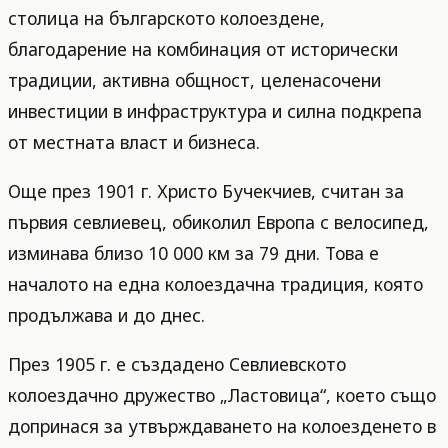
столица на българското колоездене,
благодарение на комбинация от исторически
традиции, активна общност, целенасочени
инвестиции в инфраструктура и силна подкрепа
от местната власт и бизнеса.
Още през 1901 г. Христо Бучекчиев, считан за
първия севлиевец, обиколил Европа с велосипед,
изминава близо 10 000 км за 79 дни. Това е
началото на една колоездачна традиция, която
продължава и до днес.
През 1905 г. е създадено Севлиевското
колоездачно дружество „Ластовица“, което също
допринася за утвърждаването на колоезденето в