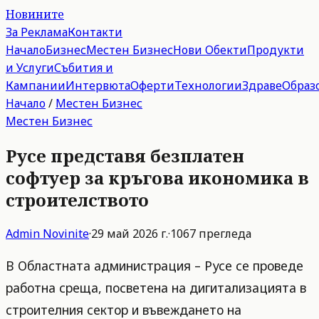
Новините
За Реклама
Контакти
Начало
Бизнес
Местен Бизнес
Нови Обекти
Продукти
и Услуги
Събития и
Кампании
Интервюта
Оферти
Технологии
Здраве
Образ
Начало
/
Местен Бизнес
Местен Бизнес
Русе представя безплатен
софтуер за кръгова икономика в
строителството
Admin
Novinite
·
29 май 2026 г.
·
1067
прегледа
В Областната администрация – Русе се проведе
работна среща, посветена на дигитализацията в
строителния сектор и въвеждането на