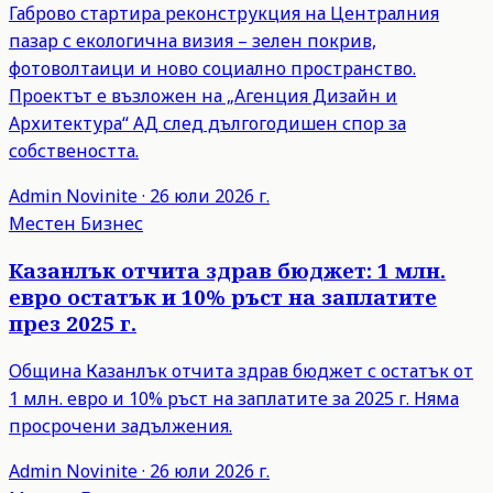
Габрово стартира реконструкция на Централния
пазар с екологична визия – зелен покрив,
фотоволтаици и ново социално пространство.
Проектът е възложен на „Агенция Дизайн и
Архитектура“ АД след дългогодишен спор за
собствеността.
Admin
Novinite
·
26 юли 2026 г.
Местен Бизнес
Казанлък отчита здрав бюджет: 1 млн.
евро остатък и 10% ръст на заплатите
през 2025 г.
Община Казанлък отчита здрав бюджет с остатък от
1 млн. евро и 10% ръст на заплатите за 2025 г. Няма
просрочени задължения.
Admin
Novinite
·
26 юли 2026 г.