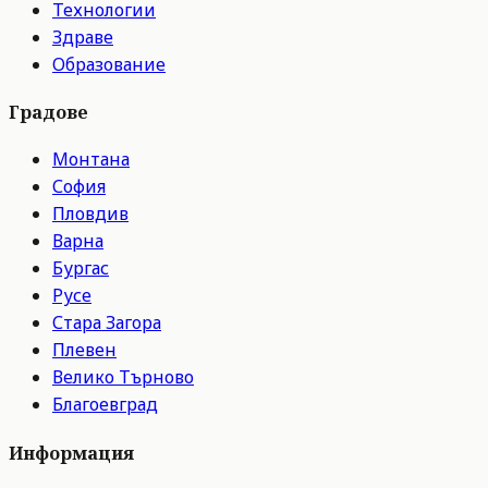
Технологии
Здраве
Образование
Градове
Монтана
София
Пловдив
Варна
Бургас
Русе
Стара Загора
Плевен
Велико Търново
Благоевград
Информация