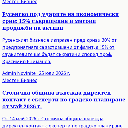
Местен Бизнес
Русенско под ударите на икономически
срив: 15% съкращения и масови
продажби на активи
Русенският бизнес е изправен пред криза. 30% от
предприятията са застрашени от фалит, а 15% от
служителите ще бъдат съкратени според проф.
Красимир Ениманев.
Admin
Novinite
·
25 юли 2026 г.
Местен Бизнес
Столична община въвежда директен
контакт с експерти по градско планиране
от май 2026 г.
От 14 май 2026 г. Столична община въвежда
директен контакт с експерти по градско планиране