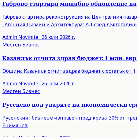
Габрово стартира мащабно обновление на
Габрово стартира реконструкция на Централния пазар 
„Агенция Дизайн и Архитектура“ АД след дългогодише
Admin
Novinite
·
26 юли 2026 г.
Местен Бизнес
Казанлък отчита здрав бюджет: 1 млн. евро
Община Казанлък отчита здрав бюджет с остатък от 1 
Admin
Novinite
·
26 юли 2026 г.
Местен Бизнес
Русенско под ударите на икономически с
Русенският бизнес е изправен пред криза. 30% от пр
Ениманев.