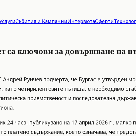
Услуги
Събития и Кампании
Интервюта
Оферти
Техноло
т са ключови за довършване на п
Андрей Рунчев подчерта, че Бургас е утвърден мо
, като четирилентовите пътища, е необходимо ста
олитическа приемственост и последователна държа
иона.
ик 24 часа, публикувано на 17 април 2026 г., малк
ато платено съдържание, което означава, че предс