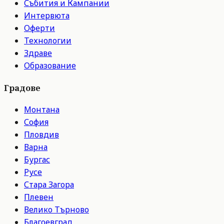
Събития и Кампании
Интервюта
Оферти
Технологии
Здраве
Образование
Градове
Монтана
София
Пловдив
Варна
Бургас
Русе
Стара Загора
Плевен
Велико Търново
Благоевград