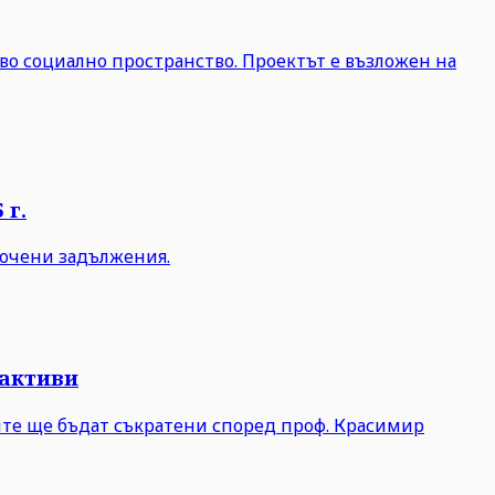
во социално пространство. Проектът е възложен на
 г.
срочени задължения.
 активи
лите ще бъдат съкратени според проф. Красимир