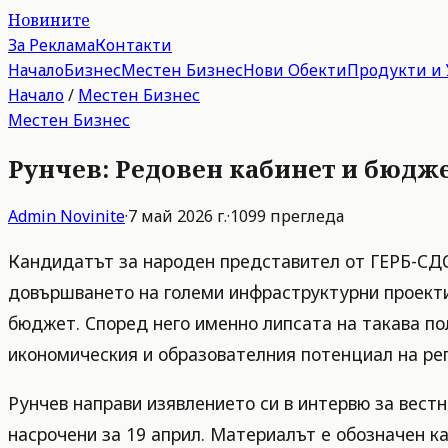
Новините
За Реклама
Контакти
Начало
Бизнес
Местен Бизнес
Нови Обекти
Продукти и 
Начало
/
Местен Бизнес
Местен Бизнес
Рунчев: Редовен кабинет и бюдже
Admin
Novinite
·
7 май 2026 г.
·
1099
прегледа
Кандидатът за народен представител от ГЕРБ-СДС 
довършването на големи инфраструктурни проекти
бюджет. Според него именно липсата на такава п
икономическия и образователния потенциал на рег
Рунчев направи изявлението си в интервю за вестн
насрочени за 19 април. Материалът е обозначен к