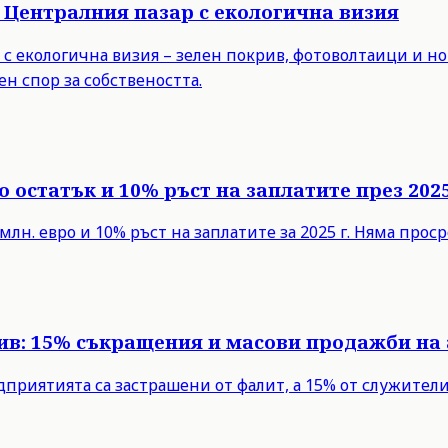
 Централния пазар с екологична визия
с екологична визия – зелен покрив, фотоволтаици и но
н спор за собствеността.
 остатък и 10% ръст на заплатите през 2025
млн. евро и 10% ръст на заплатите за 2025 г. Няма про
рив: 15% съкращения и масови продажби на
едприятията са застрашени от фалит, а 15% от служите