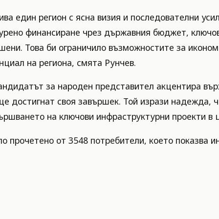
ива един регион с ясна визия и последователни усил
гурено финансиране чрез държавния бюджет, ключов
шени. Това би ограничило възможностите за иконом
циал на региона, смята Рунчев.
андидатът за народен представител акцентира вър
ще достигнат своя завършек. Той изрази надежда, 
ършването на ключови инфраструктурни проекти в ця
о прочетено от 3548 потребители, което показва ин