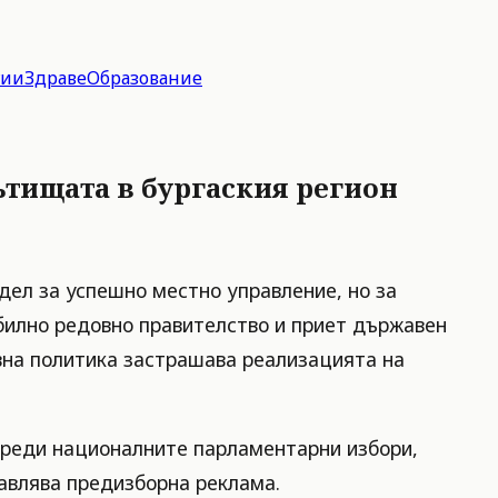
гии
Здраве
Образование
ътищата в бургаския регион
дел за успешно местно управление, но за
билно редовно правителство и приет държавен
вна политика застрашава реализацията на
о преди националните парламентарни избори,
тавлява предизборна реклама.