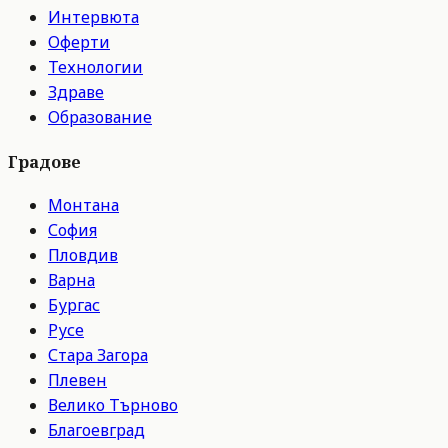
Интервюта
Оферти
Технологии
Здраве
Образование
Градове
Монтана
София
Пловдив
Варна
Бургас
Русе
Стара Загора
Плевен
Велико Търново
Благоевград