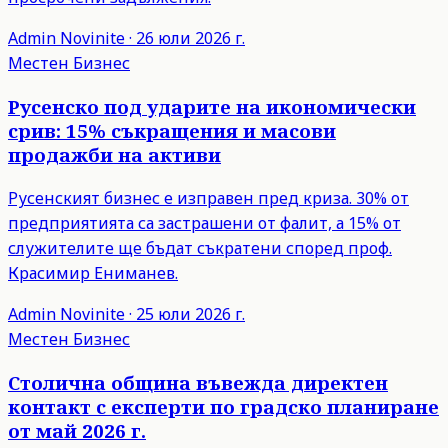
Admin
Novinite
·
26 юли 2026 г.
Местен Бизнес
Русенско под ударите на икономически
срив: 15% съкращения и масови
продажби на активи
Русенският бизнес е изправен пред криза. 30% от
предприятията са застрашени от фалит, а 15% от
служителите ще бъдат съкратени според проф.
Красимир Ениманев.
Admin
Novinite
·
25 юли 2026 г.
Местен Бизнес
Столична община въвежда директен
контакт с експерти по градско планиране
от май 2026 г.