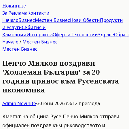
Новините
За Реклама
Контакти
Начало
Бизнес
Местен Бизнес
Нови Обекти
Продукти
и Услуги
Събития и
Кампании
Интервюта
Оферти
Технологии
Здраве
Образ
Начало
/
Местен Бизнес
Местен Бизнес
Пенчо Милков поздрави
'Холлеман България' за 20
години принос към Русенската
икономика
Admin
Novinite
·
30 юни 2026 г.
·
612
прегледа
Кметът на община Русе Пенчо Милков отправи
официален поздрав към ръководството и