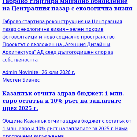
Габрово стартира мащабно обновление
на Централния пазар с екологична визия
Габрово стартира реконструкция на Централния
пазар с екологична визия – зелен покрив,
фотоволтаици и ново социално пространство.
Проектът е възложен на „Агенция Дизайн и
Архитектура“ АД след дългогодишен спор за
собствеността.
Admin
Novinite
·
26 юли 2026 г.
Местен Бизнес
Казанлък отчита здрав бюджет: 1 млн.
евро остатък и 10% ръст на заплатите
през 2025 г.
Община Казанлък отчита здрав бюджет с остатък от
1 млн. евро и 10% ръст на заплатите за 2025 г. Няма
просрочени задължения.