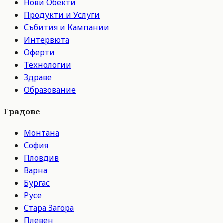
Нови Обекти
Продукти и Услуги
Събития и Кампании
Интервюта
Оферти
Технологии
Здраве
Образование
Градове
Монтана
София
Пловдив
Варна
Бургас
Русе
Стара Загора
Плевен