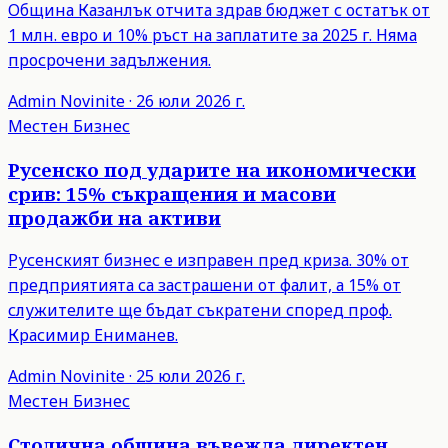
Община Казанлък отчита здрав бюджет с остатък от
1 млн. евро и 10% ръст на заплатите за 2025 г. Няма
просрочени задължения.
Admin
Novinite
·
26 юли 2026 г.
Местен Бизнес
Русенско под ударите на икономически
срив: 15% съкращения и масови
продажби на активи
Русенският бизнес е изправен пред криза. 30% от
предприятията са застрашени от фалит, а 15% от
служителите ще бъдат съкратени според проф.
Красимир Ениманев.
Admin
Novinite
·
25 юли 2026 г.
Местен Бизнес
Столична община въвежда директен