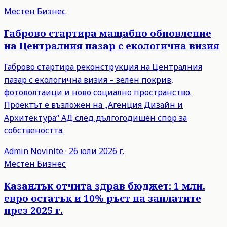
Местен Бизнес
Габрово стартира мащабно обновление
на Централния пазар с екологична визия
Габрово стартира реконструкция на Централния
пазар с екологична визия – зелен покрив,
фотоволтаици и ново социално пространство.
Проектът е възложен на „Агенция Дизайн и
Архитектура“ АД след дългогодишен спор за
собствеността.
Admin
Novinite
·
26 юли 2026 г.
Местен Бизнес
Казанлък отчита здрав бюджет: 1 млн.
евро остатък и 10% ръст на заплатите
през 2025 г.