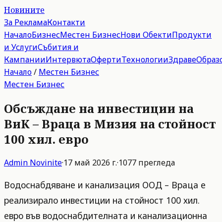
Новините
За Реклама
Контакти
Начало
Бизнес
Местен Бизнес
Нови Обекти
Продукти
и Услуги
Събития и
Кампании
Интервюта
Оферти
Технологии
Здраве
Образ
Начало
/
Местен Бизнес
Местен Бизнес
Обсъждане на инвестиции на
ВиК – Враца в Мизия на стойност
100 хил. евро
Admin
Novinite
·
17 май 2026 г.
·
1077
прегледа
Водоснабдяване и канализация ООД – Враца е
реализирало инвестиции на стойност 100 хил.
евро във водоснабдителната и канализационна