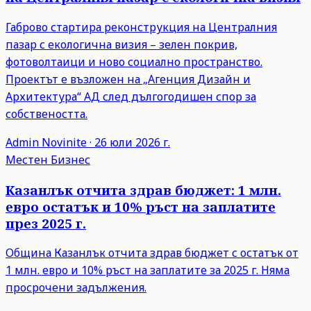
Габрово стартира реконструкция на Централния
пазар с екологична визия – зелен покрив,
фотоволтаици и ново социално пространство.
Проектът е възложен на „Агенция Дизайн и
Архитектура“ АД след дългогодишен спор за
собствеността.
Admin
Novinite
·
26 юли 2026 г.
Местен Бизнес
Казанлък отчита здрав бюджет: 1 млн.
евро остатък и 10% ръст на заплатите
през 2025 г.
Община Казанлък отчита здрав бюджет с остатък от
1 млн. евро и 10% ръст на заплатите за 2025 г. Няма
просрочени задължения.