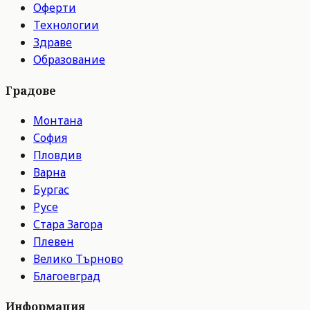
Оферти
Технологии
Здраве
Образование
Градове
Монтана
София
Пловдив
Варна
Бургас
Русе
Стара Загора
Плевен
Велико Търново
Благоевград
Информация