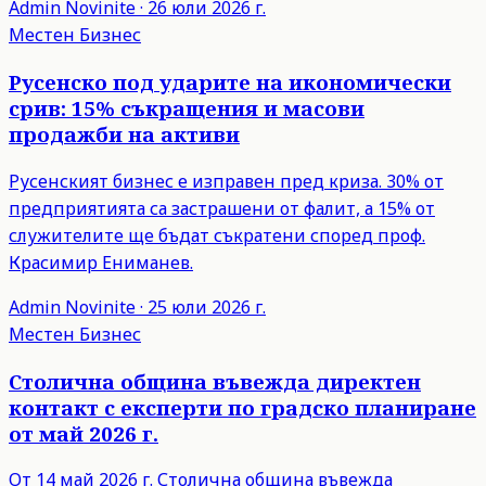
Admin
Novinite
·
26 юли 2026 г.
Местен Бизнес
Русенско под ударите на икономически
срив: 15% съкращения и масови
продажби на активи
Русенският бизнес е изправен пред криза. 30% от
предприятията са застрашени от фалит, а 15% от
служителите ще бъдат съкратени според проф.
Красимир Ениманев.
Admin
Novinite
·
25 юли 2026 г.
Местен Бизнес
Столична община въвежда директен
контакт с експерти по градско планиране
от май 2026 г.
От 14 май 2026 г. Столична община въвежда