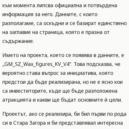
към момента липсва официална и потвърдена
информация за него. Данните, с които
разполагаме, са оскъдни и се базират единствено
на заглавие на страница, която е празна от
съдържание.
Името на проекта, което се появява в данните, е
„GM_SZ_Wax_figures_KV_V4“. Това подсказва, че
вероятно става въпрос за инициатива, която
предстои да бъде реализирана, но не е ясно кои
са инвеститорите, къде ще бъде разположена
атракцията и какви ще бъдат основните ѝ цели.
Проектът, ако се реализира, би бил първи по рода
си в Стара Загора и би представлявал интересна