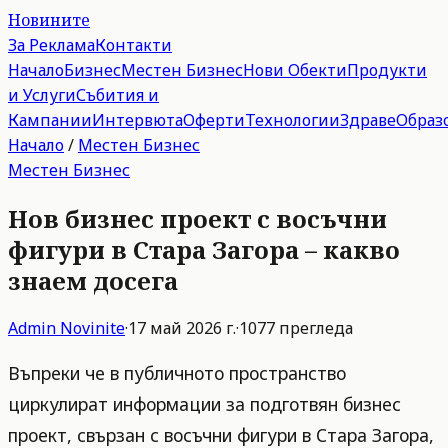
Новините
За Реклама
Контакти
Начало
Бизнес
Местен Бизнес
Нови Обекти
Продукти
и Услуги
Събития и
Кампании
Интервюта
Оферти
Технологии
Здраве
Образ
Начало
/
Местен Бизнес
Местен Бизнес
Нов бизнес проект с восъчни
фигури в Стара Загора – какво
знаем досега
Admin
Novinite
·
17 май 2026 г.
·
1077
прегледа
Въпреки че в публичното пространство
циркулират информации за подготвян бизнес
проект, свързан с восъчни фигури в Стара Загора,