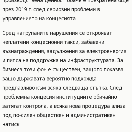
производствена дейност обаче е прекратена още
през 2019 г. след сериозни проблеми в
управлението на концесията.
Сред натрупаните нарушения се открояват
неплатени концесионни такси, забавени
възнаграждения, задължения за електроенергия
и липса на поддръжка на инфраструктурата. За
бизнеса този фон е съществен, защото показва
защо държавата вероятно подхожда
предпазливо към всяка следваща стъпка. След
проблемна концесия институциите обичайно
затягат контрола, а всяка нова процедура влиза
под по-силен обществен и административен
натиск.