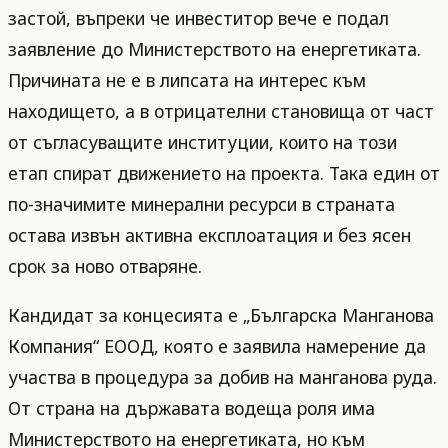
застой, въпреки че инвеститор вече е подал
заявление до Министерството на енергетиката.
Причината не е в липсата на интерес към
находището, а в отрицателни становища от част
от съгласуващите институции, които на този
етап спират движението на проекта. Така един от
по-значимите минерални ресурси в страната
остава извън активна експлоатация и без ясен
срок за ново отваряне.
Кандидат за концесията е „Българска Манганова
Компания“ ЕООД, която е заявила намерение да
участва в процедура за добив на манганова руда.
От страна на държавата водеща роля има
Министерството на енергетиката, но към