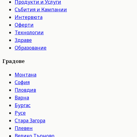
Продукти и Услуги
Събития и Кампании
Интервюта
Оферти
Технологии
Здраве
Образование
Градове
Монтана
София
Пловдив
Варна
Бургас
Русе
Стара Загора
Плевен
Велико Търново