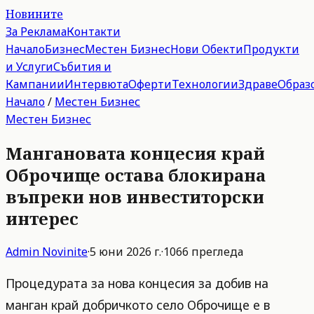
Новините
За Реклама
Контакти
Начало
Бизнес
Местен Бизнес
Нови Обекти
Продукти
и Услуги
Събития и
Кампании
Интервюта
Оферти
Технологии
Здраве
Образ
Начало
/
Местен Бизнес
Местен Бизнес
Мангановата концесия край
Оброчище остава блокирана
въпреки нов инвеститорски
интерес
Admin
Novinite
·
5 юни 2026 г.
·
1066
прегледа
Процедурата за нова концесия за добив на
манган край добричкото село Оброчище е в