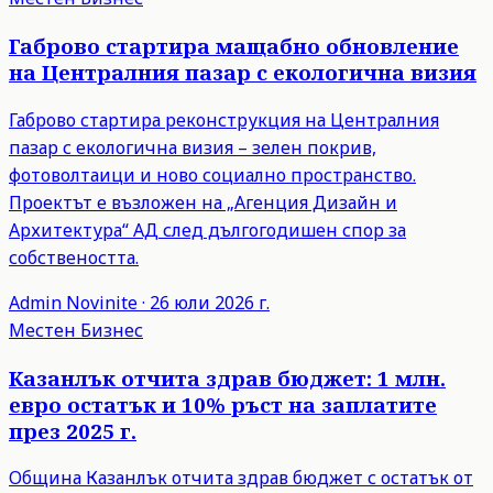
Габрово стартира мащабно обновление
на Централния пазар с екологична визия
Габрово стартира реконструкция на Централния
пазар с екологична визия – зелен покрив,
фотоволтаици и ново социално пространство.
Проектът е възложен на „Агенция Дизайн и
Архитектура“ АД след дългогодишен спор за
собствеността.
Admin
Novinite
·
26 юли 2026 г.
Местен Бизнес
Казанлък отчита здрав бюджет: 1 млн.
евро остатък и 10% ръст на заплатите
през 2025 г.
Община Казанлък отчита здрав бюджет с остатък от