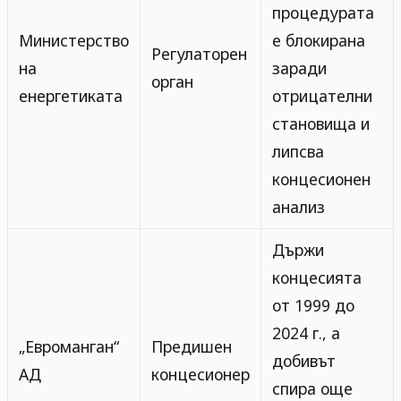
процедурата
Министерство
е блокирана
Регулаторен
на
заради
орган
енергетиката
отрицателни
становища и
липсва
концесионен
анализ
Държи
концесията
от 1999 до
2024 г., а
„Евроманган“
Предишен
добивът
АД
концесионер
спира още