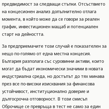
предвидимост за следващи стъпки. Отсъствието
на концесионен анализ допълнително отлага
момента, в който може да се говори за реален
график, инвестиционен мащаб и потенциален
старт на дейността.
За предприемачите този случай е показателен за
нещо по-голямо от една местна концесия.
България разполага със суровинни активи, които
могат да бъдат икономически значими в новата
индустриална среда, но достъпът до тях минава
през все по-високи изисквания за финансова
устойчивост, институционално доверие и
дългосрочна отговорност. В този смисъл
Оброчище се превръща в тест не само за един