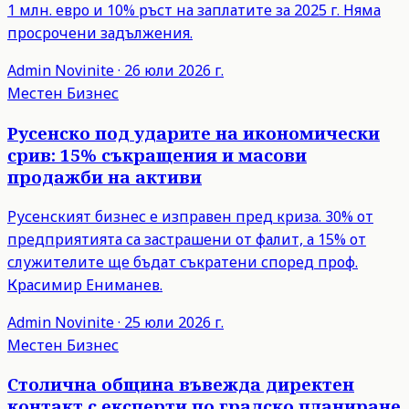
1 млн. евро и 10% ръст на заплатите за 2025 г. Няма
просрочени задължения.
Admin
Novinite
·
26 юли 2026 г.
Местен Бизнес
Русенско под ударите на икономически
срив: 15% съкращения и масови
продажби на активи
Русенският бизнес е изправен пред криза. 30% от
предприятията са застрашени от фалит, а 15% от
служителите ще бъдат съкратени според проф.
Красимир Ениманев.
Admin
Novinite
·
25 юли 2026 г.
Местен Бизнес
Столична община въвежда директен
контакт с експерти по градско планиране