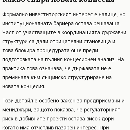
Формално инвеститорският интерес е налице, но
институционалната бариера остава решаваща.
Част от участващите в координацията държавни
структури са дали отрицателни становища и
това блокира процедурата още преди
подготовката на пълния концесионен анализ. На
практика това означава, че държавата не е
преминала към същинско структуриране на
новата концесия.
Този детайл е особено важен за предприемачи и
мениджъри, защото показва, че регулаторният
риск в добивните проекти остава висок дори
когато има отчетлив пазарен интерес. При