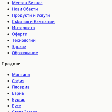
Местен Бизнес
Нови Обекти
Продукти и Услуги
Събития и Кампании
Интервюта
Оферти
Технологии
Здраве
Образование
Градове
Монтана
София
Пловдив
Варна
Бургас
Русе