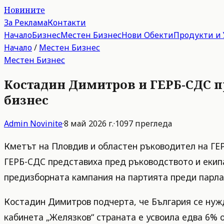
Новините
За Реклама
Контакти
Начало
Бизнес
Местен Бизнес
Нови Обекти
Продукти и 
Начало
/
Местен Бизнес
Местен Бизнес
Костадин Димитров и ГЕРБ-СДС п
бизнес
Admin
Novinite
·
8 май 2026 г.
·
1097
прегледа
Кметът на Пловдив и областен ръководител на ГЕ
ГЕРБ-СДС представиха пред ръководството и екип
предизборната кампания на партията преди парла
Костадин Димитров подчерта, че България се нужд
кабинета „Желязков“ страната е усвоила едва 6% о