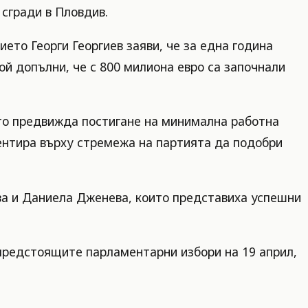
сгради в Пловдив.
ето Георги Георгиев заяви, че за една година
ой допълни, че с 800 милиона евро са започнали
ято предвижда постигане на минимална работна
центира върху стремежа на партията да подобри
а и Даниела Дженева, които представиха успешни
предстоящите парламентарни избори на 19 април,