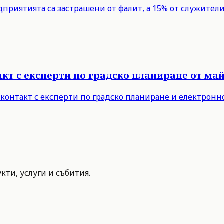
едприятията са застрашени от фалит, а 15% от служите
т с експерти по градско планиране от май 
 контакт с експерти по градско планиране и електронн
ти, услуги и събития.