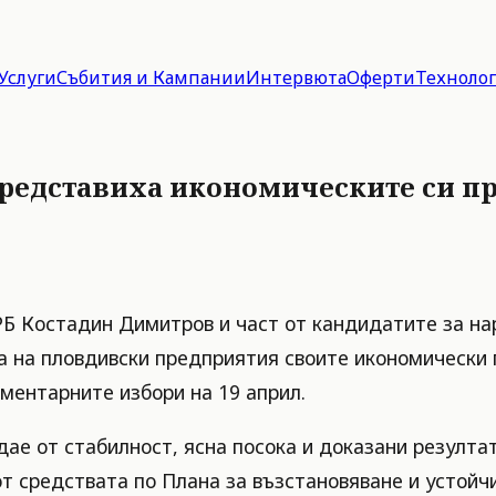
Услуги
Събития и Кампании
Интервюта
Оферти
Техноло
редставиха икономическите си п
РБ Костадин Димитров и част от кандидатите за на
а на пловдивски предприятия своите икономически 
ментарните избори на 19 април.
ае от стабилност, ясна посока и доказани резултат
т средствата по Плана за възстановяване и устойчи