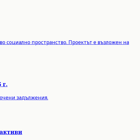
во социално пространство. Проектът е възложен на
 г.
срочени задължения.
 активи