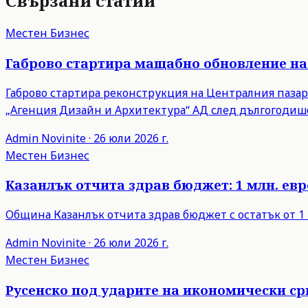
Свързани статии
Местен Бизнес
Габрово стартира мащабно обновление на
Габрово стартира реконструкция на Централния пазар 
„Агенция Дизайн и Архитектура“ АД след дългогодише
Admin
Novinite
·
26 юли 2026 г.
Местен Бизнес
Казанлък отчита здрав бюджет: 1 млн. евро
Община Казанлък отчита здрав бюджет с остатък от 1 
Admin
Novinite
·
26 юли 2026 г.
Местен Бизнес
Русенско под ударите на икономически с