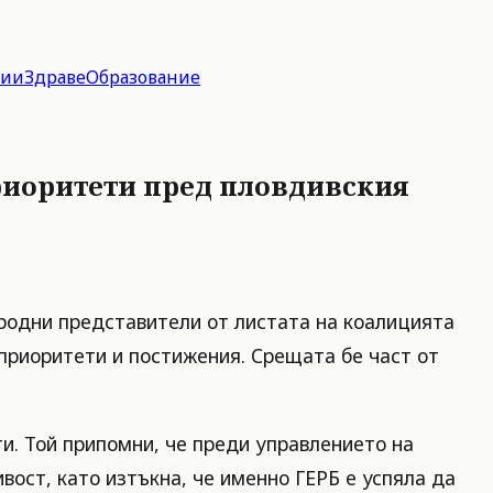
гии
Здраве
Образование
риоритети пред пловдивския
родни представители от листата на коалицията
приоритети и постижения. Срещата бе част от
и. Той припомни, че преди управлението на
вост, като изтъкна, че именно ГЕРБ е успяла да