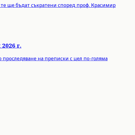
лите ще бъдат съкратени според проф. Красимир
2026 г.
о проследяване на преписки с цел по-голяма