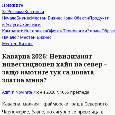
Новините
За Реклама
Контакти
Начало
Бизнес
Местен Бизнес
Нови Обекти
Продукти
и Услуги
Събития и
Кампании
Интервюта
Оферти
Технологии
Здраве
Образ
Начало
/
Местен Бизнес
Местен Бизнес
Каварна 2026: Невидимият
инвестиционен хайп на север –
защо имотите тук са новата
златна мина?
Admin
Novinite
·
7 юни 2026 г.
·
1066
прегледа
Каварна, малкият крайморски град в Северното
Черноморие, бавно, но сигурно се превръща в