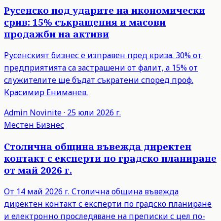
Русенско под ударите на икономически
срив: 15% съкращения и масови
продажби на активи
Русенският бизнес е изправен пред криза. 30% от
предприятията са застрашени от фалит, а 15% от
служителите ще бъдат съкратени според проф.
Красимир Ениманев.
Admin
Novinite
·
25 юли 2026 г.
Местен Бизнес
Столична община въвежда директен
контакт с експерти по градско планиране
от май 2026 г.
От 14 май 2026 г. Столична община въвежда
директен контакт с експерти по градско планиране
и електронно проследяване на преписки с цел по-