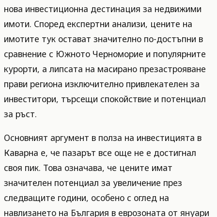
нова инвестиционна дестинация за недвижими
имоти. Според експертни анализи, цените на
имотите тук остават значително по-достъпни в
сравнение с Южното Черноморие и популярните
курорти, а липсата на масирано презастрояване
прави региона изключително привлекателен за
инвеститори, търсещи спокойствие и потенциал
за ръст.
Основният аргумент в полза на инвестицията в
Каварна е, че пазарът все още не е достигнал
своя пик. Това означава, че цените имат
значителен потенциал за увеличение през
следващите години, особено с оглед на
навлизането на България в еврозоната от януари