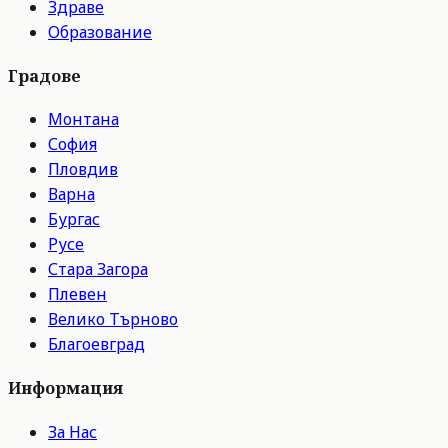
Здраве
Образование
Градове
Монтана
София
Пловдив
Варна
Бургас
Русе
Стара Загора
Плевен
Велико Търново
Благоевград
Информация
За Нас