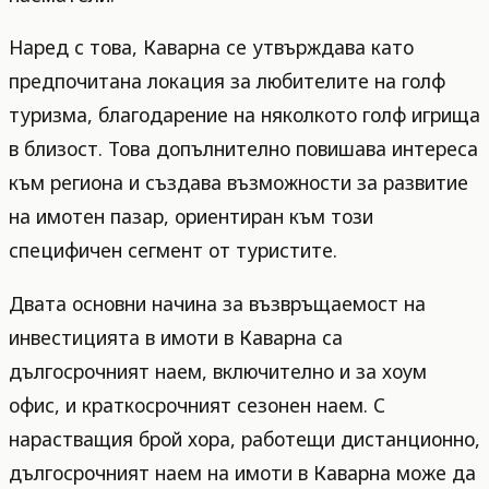
Наред с това, Каварна се утвърждава като
предпочитана локация за любителите на голф
туризма, благодарение на няколкото голф игрища
в близост. Това допълнително повишава интереса
към региона и създава възможности за развитие
на имотен пазар, ориентиран към този
специфичен сегмент от туристите.
Двата основни начина за възвръщаемост на
инвестицията в имоти в Каварна са
дългосрочният наем, включително и за хоум
офис, и краткосрочният сезонен наем. С
нарастващия брой хора, работещи дистанционно,
дългосрочният наем на имоти в Каварна може да