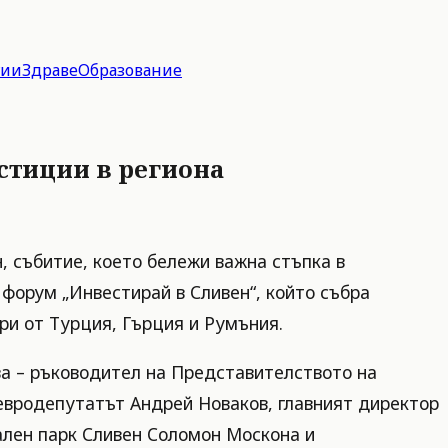
гии
Здраве
Образование
стиции в региона
, събитие, което бележи важна стъпка в
 форум „Инвестирай в Сливен“, който събра
ри от Турция, Гърция и Румъния.
а – ръководител на Представителството на
евродепутатът Андрей Новаков, главният директор
ален парк Сливен Соломон Москона и