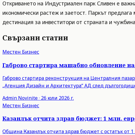
Откриването на Индустриален парк Сливен е важна
икономически растеж и заетост. Паркът предлага 
дестинация за инвеститори от страната и чужбина
Свързани статии
Местен Бизнес
Габрово стартира мащабно обновление на
Габрово стартира реконструкция на Централния пазар 
„Агенция Дизайн и Архитектура“ АД след дългогодише
Admin
Novinite
·
26 юли 2026 г.
Местен Бизнес
Казанлък отчита здрав бюджет: 1 млн. евро
Община Казанлък отчита здрав бюджет с остатък от 1 