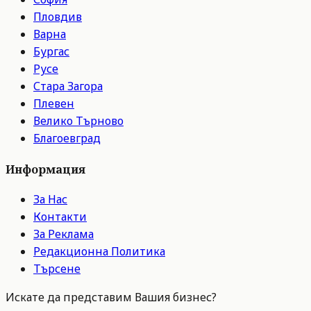
Пловдив
Варна
Бургас
Русе
Стара Загора
Плевен
Велико Търново
Благоевград
Информация
За Нас
Контакти
За Реклама
Редакционна Политика
Търсене
Искате да представим Вашия бизнес?