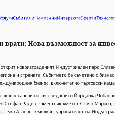
Услуги
Събития и Кампании
Интервюта
Оферти
Техноло
и врати: Нова възможност за инве
е открит новоизграденият Индустриален парк Сливен
егиона и страната. Събитието бе съчетано с бизнес
международния бизнес, включително търговски кама
сокопоставени гости, сред които Йорданка Чобанов
ен Стефан Радев, заместник-кметът Стоян Марков, 
астежа Атанас Темелков, управителят на Индустри