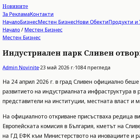
Новините
За Реклама
Контакти
Начало
Бизнес
Местен Бизнес
Нови Обекти
Продукти и 
Начало
/
Местен Бизнес
Местен Бизнес
Индустриален парк Сливен отвор
Admin
Novinite
·
23 май 2026 г.
·
1084
прегледа
На 24 април 2026 г. в град Сливен официално беш
развитието на индустриалната инфраструктура в р
представители на институции, местната власт и 
На официалното откриване присъстваха редица ви
Европейската комисия в България, кметът на Слив
на ГД ЕФК към Министерството на иновациите и р