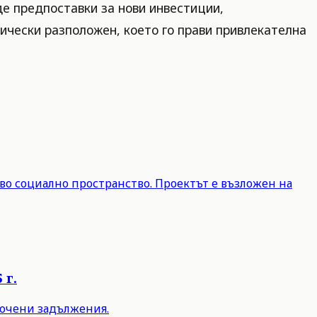
де предпоставки за нови инвестиции,
гически разположен, което го прави привлекателна
во социално пространство. Проектът е възложен на
 г.
срочени задължения.