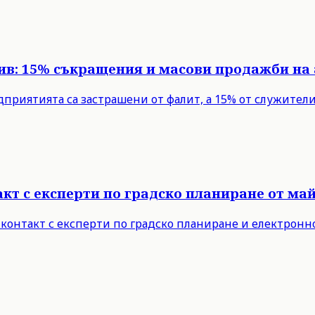
рив: 15% съкращения и масови продажби на
едприятията са застрашени от фалит, а 15% от служите
т с експерти по градско планиране от май 
 контакт с експерти по градско планиране и електронн