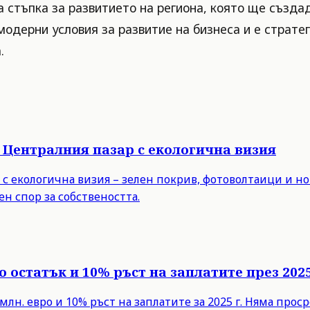
 стъпка за развитието на региона, която ще създа
модерни условия за развитие на бизнеса и е страте
.
 Централния пазар с екологична визия
с екологична визия – зелен покрив, фотоволтаици и но
н спор за собствеността.
 остатък и 10% ръст на заплатите през 2025
млн. евро и 10% ръст на заплатите за 2025 г. Няма про