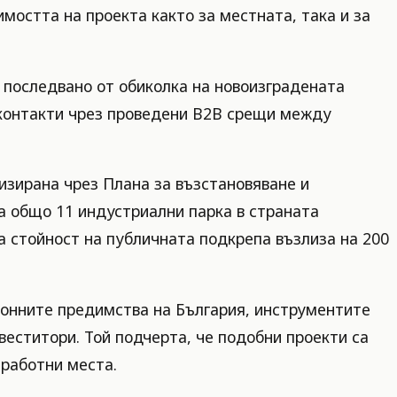
мостта на проекта както за местната, така и за
 последвано от обиколка на новоизградената
 контакти чрез проведени B2B срещи между
изирана чрез Плана за възстановяване и
а общо 11 индустриални парка в страната
 стойност на публичната подкрепа възлиза на 200
ионните предимства на България, инструментите
веститори. Той подчерта, че подобни проекти са
 работни места.