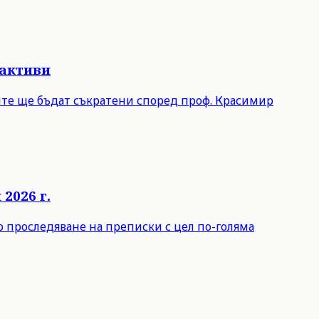
 активи
лите ще бъдат съкратени според проф. Красимир
2026 г.
о проследяване на преписки с цел по-голяма