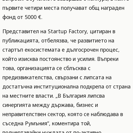
първите четири места получават общ награден
фонд от 5000 €.
Представител на Startup Factory, цитиран в
публикацията, отбелязва, че развитието на
стартъп екосистемата е дългосрочен процес,
който изисква постоянство и усилия. Въпреки
това, организацията се сблъсква с
предизвикателства, свързани с липсата на
достатъчна институционална подкрепа от страна
на местните власти. „В България липсва
синергията между държава, бизнес и
неправителствен сектор, която се наблюдава в
съседна Румъния“, коментира той,
подчертавайки нуждата от по-активно