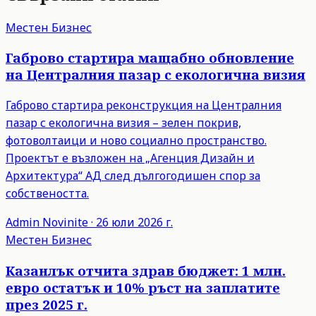
Местен Бизнес
Габрово стартира мащабно обновление
на Централния пазар с екологична визия
Габрово стартира реконструкция на Централния
пазар с екологична визия – зелен покрив,
фотоволтаици и ново социално пространство.
Проектът е възложен на „Агенция Дизайн и
Архитектура“ АД след дългогодишен спор за
собствеността.
Admin
Novinite
·
26 юли 2026 г.
Местен Бизнес
Казанлък отчита здрав бюджет: 1 млн.
евро остатък и 10% ръст на заплатите
през 2025 г.