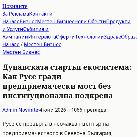
Новините
За Реклама
Контакти
Начало
Бизнес
Местен Бизнес
Нови Обекти
Продукти
и Услуги
Събития и
Кампании
Интервюта
Оферти
Технологии
Здраве
Образ
Начало
/
Местен Бизнес
Местен Бизнес
Дунавската стартъп екосистема:
Как Русе гради
предприемачески мост без
институционална подкрепа
Admin
Novinite
·
4 юни 2026 г.
·
1066
прегледа
Русе се превърна в неочакван център на
предприемачеството в Северна България,