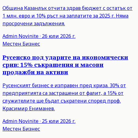
Община Казанлък отчита здрав бюджет с остатък от
1 млн. евро и 10% ръст на заплатите за 2025 г. Няма
просрочени задължения.
Admin
Novinite
·
26 юли 2026 г.
Местен Бизнес
Русенско под ударите на икономически
срив: 15% съкращения и масови
продажби на активи
Русенският бизнес е изправен пред криза. 30% от
предприятията са застрашени от фалит, а 15% от
служителите ще бъдат съкратени според проф.
Красимир Ениманев.
Admin
Novinite
·
25 юли 2026 г.
Местен Бизнес