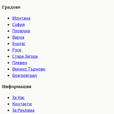
Градове
Монтана
София
Пловдив
Варна
Бургас
Русе
Стара Загора
Плевен
Велико Търново
Благоевград
Информация
За Нас
Контакти
За Реклама