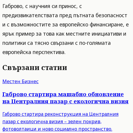
Габрово, с научния си принос, с
предизвикателствата пред пътната безопасност
и с възможностите за европейско финансиране, е
ярък пример за това как местните инициативи и
политики са тясно свързани с по-голямата
европейска перспектива.
Свързани статии
Местен Бизнес
Габрово стартира мащабно обновление
на Централния пазар с екологична визия
Габрово стартира реконструкция на Централния
пазар с екологична визия – зелен покрив,
фотоволтаици и ново социално пространство.