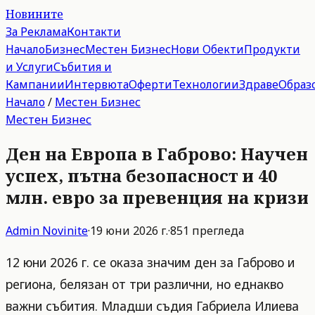
Новините
За Реклама
Контакти
Начало
Бизнес
Местен Бизнес
Нови Обекти
Продукти
и Услуги
Събития и
Кампании
Интервюта
Оферти
Технологии
Здраве
Образ
Начало
/
Местен Бизнес
Местен Бизнес
Ден на Европа в Габрово: Научен
успех, пътна безопасност и 40
млн. евро за превенция на кризи
Admin
Novinite
·
19 юни 2026 г.
·
851
прегледа
12 юни 2026 г. се оказа значим ден за Габрово и
региона, белязан от три различни, но еднакво
важни събития. Младши съдия Габриела Илиева