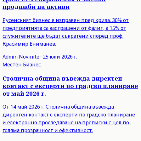
продажби на активи
Русенският бизнес е изправен пред криза. 30% от
предприятията са застрашени от фалит, а 15% от
служителите ще бъдат съкратени според проф.
Красимир Ениманев.
Admin
Novinite
·
25 юли 2026 г.
Местен Бизнес
Столична община въвежда директен
контакт с експерти по градско планиране
от май 2026 г.
От 14 май 2026 г. Столична община въвежда
директен контакт с експерти по градско планиране
и електронно проследяване на преписки с цел по-
голяма прозрачност и ефективност.