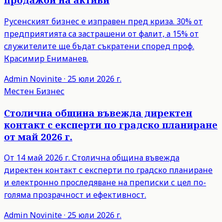
Русенският бизнес е изправен пред криза. 30% от
предприятията са застрашени от фалит, а 15% от
служителите ще бъдат съкратени според проф.
Красимир Ениманев.
Admin
Novinite
·
25 юли 2026 г.
Местен Бизнес
Столична община въвежда директен
контакт с експерти по градско планиране
от май 2026 г.
От 14 май 2026 г. Столична община въвежда
директен контакт с експерти по градско планиране
и електронно проследяване на преписки с цел по-
голяма прозрачност и ефективност.
Admin
Novinite
·
25 юли 2026 г.