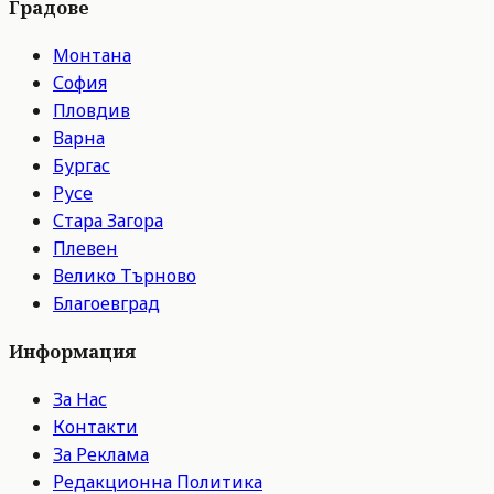
Градове
Монтана
София
Пловдив
Варна
Бургас
Русе
Стара Загора
Плевен
Велико Търново
Благоевград
Информация
За Нас
Контакти
За Реклама
Редакционна Политика