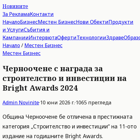
Новините
За Реклама
Контакти
Начало
Бизнес
Местен Бизнес
Нови Обекти
Продукти
и Услуги
Събития и
Кампании
Интервюта
Оферти
Технологии
Здраве
Образ
Начало
/
Местен Бизнес
Местен Бизнес
Черноочене с награда за
строителство и инвестиции на
Bright Awards 2024
Admin
Novinite
·
10 юни 2026 г.
·
1065
прегледа
Община Черноочене бе отличена в престижната
категория „Строителство и инвестиции“ на 11-ото
издание на годишните Bright Awards.