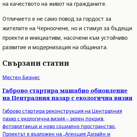
на качеството на живот на гражданите.
Отличието е не само повод за гордост за
жителите на Черноочене, но и стимул за бъдещи
проекти и инициативи, насочени към устойчиво
развитие и модернизация на общината.
Свързани статии
Местен Бизнес
Габрово стартира мащабно обновление
на Централния пазар с екологична визия
Габрово стартира реконструкция на Централния
пазар с екологична визия – зелен покрив,
фотоволтаици и ново социално пространство.
Проектът е възложен на „Агенция Дизайн и