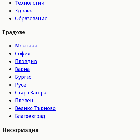
Технологии
Здраве
Образование
Градове
Монтана
София
Пловдив
Варна
Бургас
Русе
Стара Загора
Плевен
Велико Търново
Благоевград
Информация