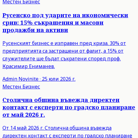
Местен Бизнес
Русенско под ударите на икономически
срив: 15% съкращения и масови
продажби на активи
Русенският бизнес е изправен пред криза. 30% от
предприятията са застрашени от фалит, а 15% от
служителите ще бъдат съкратени според проф.
Красимир Ениманев.
Admin
Novinite
·
25 юли 2026 г.
Местен Бизнес
Столична община въвежда директен
контакт с експерти по градско планиране
от май 2026 г.
От 14 май 2026 г. Столична община въвежда
директен контакт с експерти по градско планиране