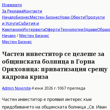
Новините
За Реклама
Контакти
Начало
Бизнес
Местен Бизнес
Нови Обекти
Продукти
и Услуги
Събития и
Кампании
Интервюта
Оферти
Технологии
Здраве
Образ
Начало
/
Местен Бизнес
Местен Бизнес
Частен инвеститор се целеше за
общинската болница в Горна
Оряховица: приватизация срещу
кадрова криза
Admin
Novinite
·
4 юни 2026 г.
·
1067
прегледа
Частен инвеститор е проявил интерес към
придобиването на общинската болница „Св. Иван