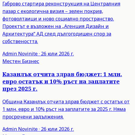
Габрово стартира реконструкция на Централния
пазар с екологична визия – зелен покрив,
фотоволтаици и ново социално пространство.
Проектът е възложен на „Агенция Дизайн и
Архитектура“ АД след дългогодишен спор за
собствеността.
Admin
Novinite
·
26 юли 2026 г.
Местен Бизнес
Казанлък отчита здрав бюджет: 1 млн.
евро остатък и 10% ръст на заплатите
през 2025 г.
Община Казанлък отчита здрав бюджет с остатък от
1 млн. евро и 10% ръст на заплатите за 2025 г. Няма
просрочени задължения.
Admin
Novinite
·
26 юли 2026 г.