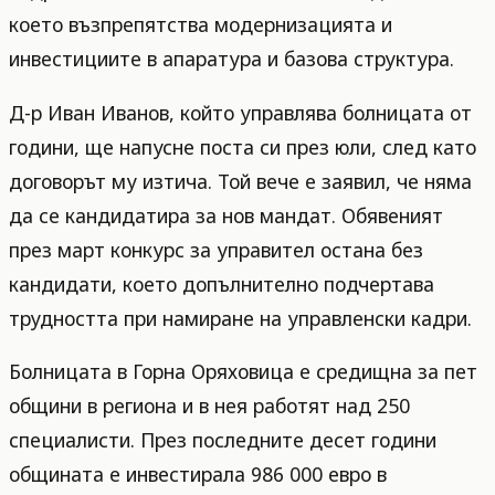
което възпрепятства модернизацията и
инвестициите в апаратура и базова структура.
Д-р Иван Иванов, който управлява болницата от
години, ще напусне поста си през юли, след като
договорът му изтича. Той вече е заявил, че няма
да се кандидатира за нов мандат. Обявеният
през март конкурс за управител остана без
кандидати, което допълнително подчертава
трудността при намиране на управленски кадри.
Болницата в Горна Оряховица е средищна за пет
общини в региона и в нея работят над 250
специалисти. През последните десет години
общината е инвестирала 986 000 евро в