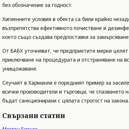
без обозначение за годност.
Хигиенните условия в обекта са били крайно незад
възпрепятства ефективното почистване и дезинфекц
което също създава предпоставки за замърсяване 
От БАБХ уточняват, че предприетите мерки целят 
приключване на процедурата и отстраняване на вс
унищожаване.
Случаят в Харманли е поредният пример за засил
всички производители и търговци, че спазването 
бъдат санкционирани с цялата строгост на закона
Свързани статии
Местен Бизнес