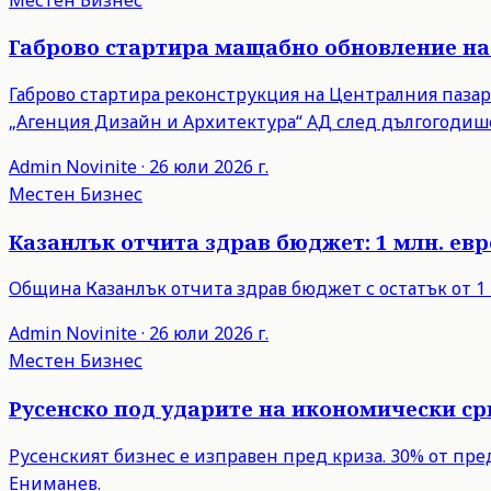
Габрово стартира мащабно обновление на
Габрово стартира реконструкция на Централния пазар 
„Агенция Дизайн и Архитектура“ АД след дългогодише
Admin
Novinite
·
26 юли 2026 г.
Местен Бизнес
Казанлък отчита здрав бюджет: 1 млн. евро
Община Казанлък отчита здрав бюджет с остатък от 1 
Admin
Novinite
·
26 юли 2026 г.
Местен Бизнес
Русенско под ударите на икономически с
Русенският бизнес е изправен пред криза. 30% от пр
Ениманев.