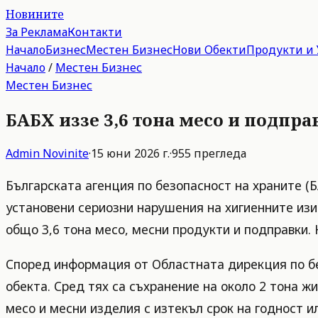
Новините
За Реклама
Контакти
Начало
Бизнес
Местен Бизнес
Нови Обекти
Продукти и 
Начало
/
Местен Бизнес
Местен Бизнес
БАБХ иззе 3,6 тона месо и подпр
Admin
Novinite
·
15 юни 2026 г.
·
955
прегледа
Българската агенция по безопасност на храните (
установени сериозни нарушения на хигиенните изи
общо 3,6 тона месо, месни продукти и подправки.
Според информация от Областната дирекция по бе
обекта. Сред тях са съхранение на около 2 тона ж
месо и месни изделия с изтекъл срок на годност и