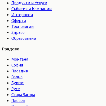
Продукти и Услуги
Събития и Кампании
Интервюта
Оферти
Технологии
Здраве
Образование
Градове
Монтана
София
Пловдив
Варна
Бургас
Русе
Стара Загора
Плевен