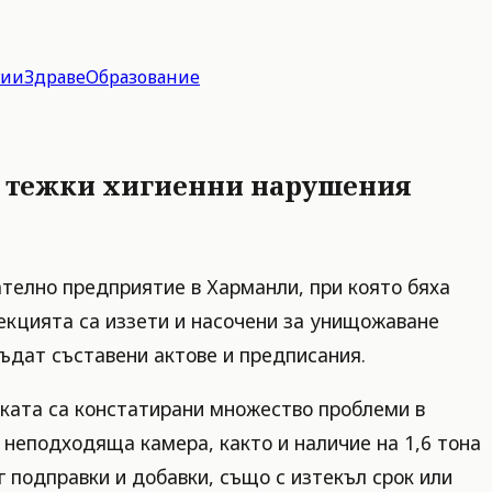
гии
Здраве
Образование
ди тежки хигиенни нарушения
ателно предприятие в Харманли, при която бяха
пекцията са иззети и насочени за унищожаване
ъдат съставени актове и предписания.
рката са констатирани множество проблеми в
в неподходяща камера, както и наличие на 1,6 тона
г подправки и добавки, също с изтекъл срок или