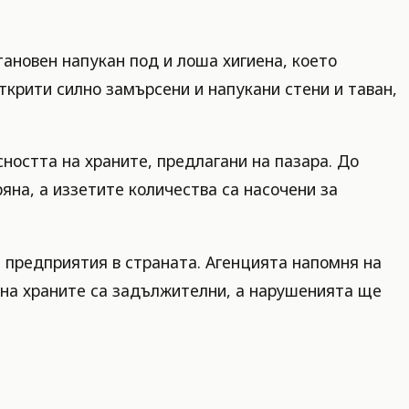
тановен напукан под и лоша хигиена, което
ткрити силно замърсени и напукани стени и таван,
ността на храните, предлагани на пазара. До
на, а иззетите количества са насочени за
 предприятия в страната. Агенцията напомня на
е на храните са задължителни, а нарушенията ще