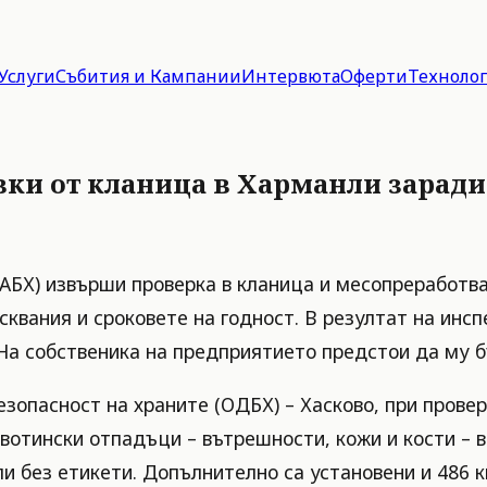
Услуги
Събития и Кампании
Интервюта
Оферти
Техноло
авки от кланица в Харманли зара
БАБХ) извърши проверка в кланица и месопреработв
сквания и сроковете на годност. В резултат на инс
 На собственика на предприятието предстои да му б
зопасност на храните (ОДБХ) – Хасково, при прове
ивотински отпадъци – вътрешности, кожи и кости – 
ли без етикети. Допълнително са установени и 486 к