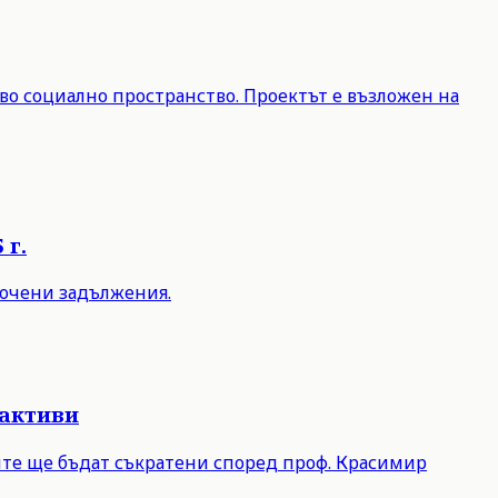
во социално пространство. Проектът е възложен на
 г.
срочени задължения.
 активи
лите ще бъдат съкратени според проф. Красимир