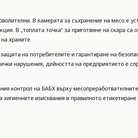
оволителни. В камерата за съхранение на месо е ус
ия. В „топлата точка“ за приготвяне на скара са о
на храните.
защита на потребителите и гарантиране на безопас
ички нарушения, дейността на предприятието е спря
ения контрол на БАБХ върху месопреработвателните
на хигиенните изисквания и правилното етикетиран
.