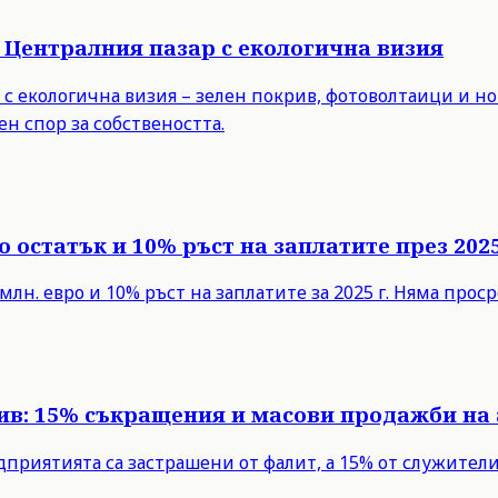
 Централния пазар с екологична визия
с екологична визия – зелен покрив, фотоволтаици и но
н спор за собствеността.
 остатък и 10% ръст на заплатите през 2025
млн. евро и 10% ръст на заплатите за 2025 г. Няма про
рив: 15% съкращения и масови продажби на
едприятията са застрашени от фалит, а 15% от служите