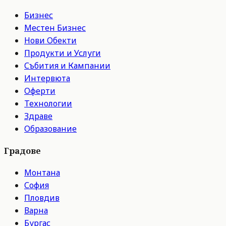
Бизнес
Местен Бизнес
Нови Обекти
Продукти и Услуги
Събития и Кампании
Интервюта
Оферти
Технологии
Здраве
Образование
Градове
Монтана
София
Пловдив
Варна
Бургас