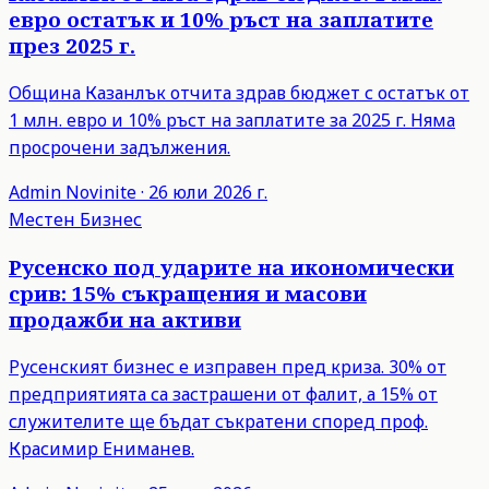
евро остатък и 10% ръст на заплатите
през 2025 г.
Община Казанлък отчита здрав бюджет с остатък от
1 млн. евро и 10% ръст на заплатите за 2025 г. Няма
просрочени задължения.
Admin
Novinite
·
26 юли 2026 г.
Местен Бизнес
Русенско под ударите на икономически
срив: 15% съкращения и масови
продажби на активи
Русенският бизнес е изправен пред криза. 30% от
предприятията са застрашени от фалит, а 15% от
служителите ще бъдат съкратени според проф.
Красимир Ениманев.