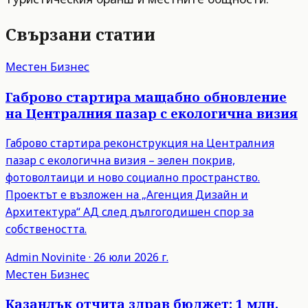
Свързани статии
Местен Бизнес
Габрово стартира мащабно обновление
на Централния пазар с екологична визия
Габрово стартира реконструкция на Централния
пазар с екологична визия – зелен покрив,
фотоволтаици и ново социално пространство.
Проектът е възложен на „Агенция Дизайн и
Архитектура“ АД след дългогодишен спор за
собствеността.
Admin
Novinite
·
26 юли 2026 г.
Местен Бизнес
Казанлък отчита здрав бюджет: 1 млн.