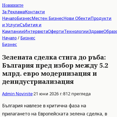
Новините
За Реклама
Контакти
Начало
Бизнес
Местен Бизнес
Нови Обекти
Продукти
и Услуги
Събития и
Кампании
Интервюта
Оферти
Технологии
Здраве
Образ
Начало
/
Бизнес
Бизнес
Зелената сделка стига до ръба:
България пред избор между 5.2
млрд. евро модернизация и
деиндустриализация
Admin
Novinite
·
21 юни 2026 г.
·
812
прегледа
България навлезе в критична фаза на
прилагането на Европейската зелена сделка, в