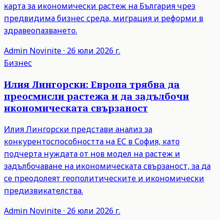
карта за икономически растеж на България чрез
предвидима бизнес среда, миграция и реформи в
здравеопазването.
Admin
Novinite
·
26 юли 2026 г.
Бизнес
Илия Лингорски: Европа трябва да
преосмисли растежа и да задълбочи
икономическата свързаност
Илия Лингорски представи анализ за
конкурентоспособността на ЕС в София, като
подчерта нуждата от нов модел на растеж и
задълбочаване на икономическата свързаност, за да
се преодолеят геополитическите и икономически
предизвикателства.
Admin
Novinite
·
26 юли 2026 г.