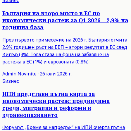
Бизнес
България на второ място в ЕС по
икономически растеж за Q1 2026 – 2,9% на
годишна база
През първото тримесечие на 2026 г. България отчита
2,9% годишен ръст на БВП – втори резултат в ЕС след
Кипър (3%). Това става на фона на забавяне на
растежа в ЕС (1%) и еврозоната (0,8%).
Admin
Novinite
·
26 юли 2026 г.
Бизнес
ИПИ представи пътна карта за
икономически растеж: предвидима
среда, миграция и реформи в
здравеопазването
Форумът „Време за напредък“ на ИПИ очерта пътна