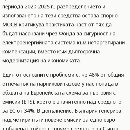
периода 2020-2025 г., разпределението и
използването на тези средства остава спорно.
МОСВ критикува практиката част от тях да
бъдат насочвани чрез Фонда за сигурност на
електроенергийната система към нетаргетирани
компенсации, вместо към дългосрочна
модернизация на икономиката.
Един от основните проблеми е, че 48% от общия
отпечатък на парникови газове у нас попада в
обхвата на Европейската схема за търговия с
емисии (ETS), което е значително над средното
за ЕС от 34%. В допълнение, България генерира
над четири пъти повече емисии за едно евро
добавена стойност спрямо средното за Съюза.