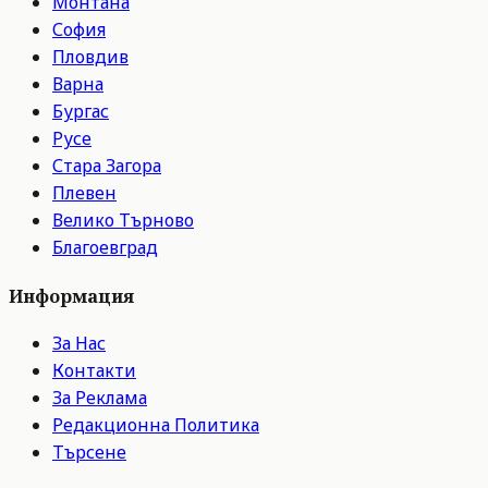
Монтана
София
Пловдив
Варна
Бургас
Русе
Стара Загора
Плевен
Велико Търново
Благоевград
Информация
За Нас
Контакти
За Реклама
Редакционна Политика
Търсене