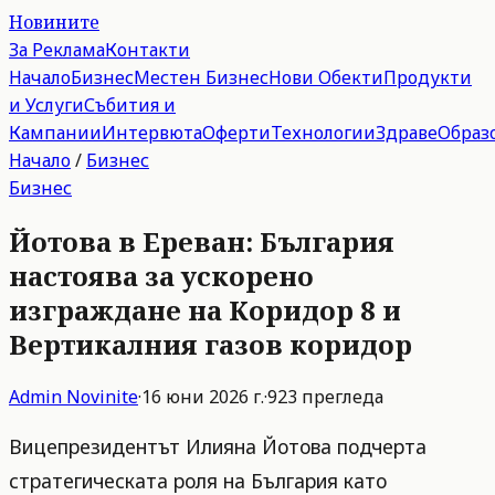
Новините
За Реклама
Контакти
Начало
Бизнес
Местен Бизнес
Нови Обекти
Продукти
и Услуги
Събития и
Кампании
Интервюта
Оферти
Технологии
Здраве
Образ
Начало
/
Бизнес
Бизнес
Йотова в Ереван: България
настоява за ускорено
изграждане на Коридор 8 и
Вертикалния газов коридор
Admin
Novinite
·
16 юни 2026 г.
·
923
прегледа
Вицепрезидентът Илияна Йотова подчерта
стратегическата роля на България като