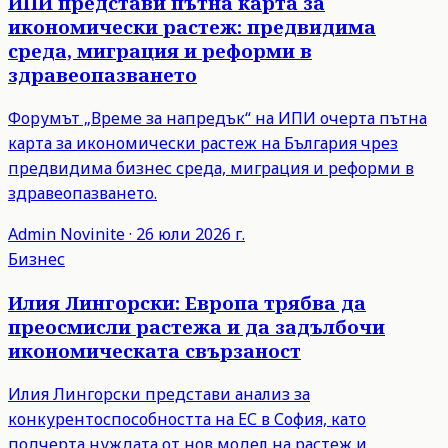
ИПИ представи пътна карта за
икономически растеж: предвидима
среда, миграция и реформи в
здравеопазването
Форумът „Време за напредък“ на ИПИ очерта пътна
карта за икономически растеж на България чрез
предвидима бизнес среда, миграция и реформи в
здравеопазването.
Admin
Novinite
·
26 юли 2026 г.
Бизнес
Илия Лингорски: Европа трябва да
преосмисли растежа и да задълбочи
икономическата свързаност
Илия Лингорски представи анализ за
конкурентоспособността на ЕС в София, като
подчерта нуждата от нов модел на растеж и