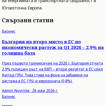
на енергийната и транспортната свързаност в
Югоизточна Европа.
Свързани статии
Бизнес
България на второ място в ЕС по
икономически растеж за Q1 2026 – 2,9% на
годишна база
През първото тримесечие на 2026 г. България отчита
2,9% годишен ръст на БВП – втори резултат в ЕС след
Кипър (3%). Това става на фона на забавяне на
растежа в ЕС (1%) и еврозоната (0,8%).
Admin
Novinite
·
26 юли 2026 г.
Бизнес