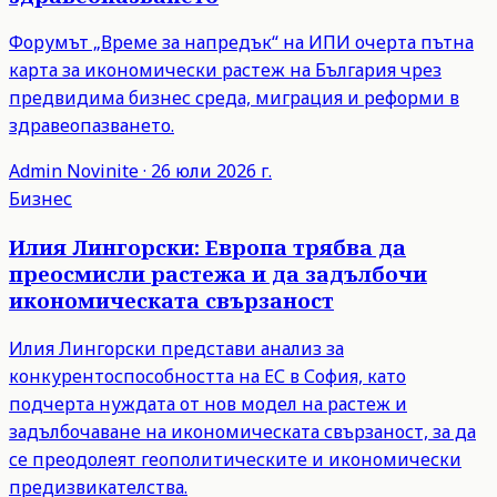
Форумът „Време за напредък“ на ИПИ очерта пътна
карта за икономически растеж на България чрез
предвидима бизнес среда, миграция и реформи в
здравеопазването.
Admin
Novinite
·
26 юли 2026 г.
Бизнес
Илия Лингорски: Европа трябва да
преосмисли растежа и да задълбочи
икономическата свързаност
Илия Лингорски представи анализ за
конкурентоспособността на ЕС в София, като
подчерта нуждата от нов модел на растеж и
задълбочаване на икономическата свързаност, за да
се преодолеят геополитическите и икономически
предизвикателства.