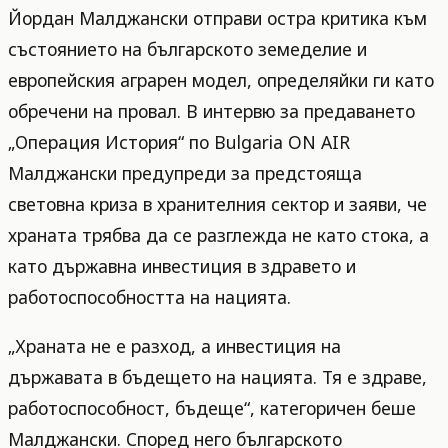
Йордан Малджански отправи остра критика към
състоянието на българското земеделие и
европейския аграрен модел, определяйки ги като
обречени на провал. В интервю за предаването
„Операция История“ по Bulgaria ON AIR
Малджански предупреди за предстояща
световна криза в хранителния сектор и заяви, че
храната трябва да се разглежда не като стока, а
като държавна инвестиция в здравето и
работоспособността на нацията.
„Храната не е разход, а инвестиция на
държавата в бъдещето на нацията. Тя е здраве,
работоспособност, бъдеще“, категоричен беше
Малджански. Според него българското