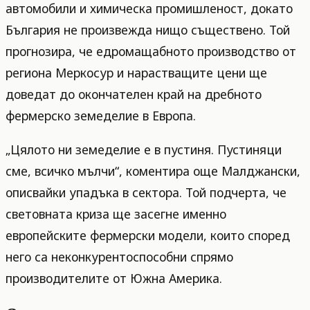
автомобили и химическа промишленост, докато
България не произвежда нищо съществено. Той
прогнозира, че едромащабното производство от
региона Меркосур и нарастващите цени ще
доведат до окончателен край на дребното
фермерско земеделие в Европа.
„Цялото ни земеделие е в пустиня. Пустиняци
сме, всичко мълчи“, коментира още Малджански,
описвайки упадъка в сектора. Той подчерта, че
световната криза ще засегне именно
европейските фермерски модели, които според
него са неконкурентоспособни спрямо
производителите от Южна Америка.