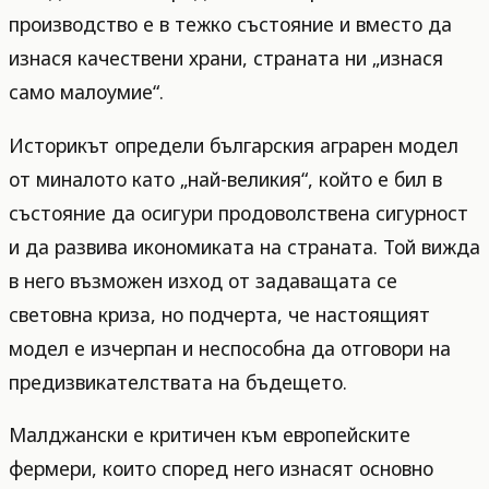
производство е в тежко състояние и вместо да
изнася качествени храни, страната ни „изнася
само малоумие“.
Историкът определи българския аграрен модел
от миналото като „най-великия“, който е бил в
състояние да осигури продоволствена сигурност
и да развива икономиката на страната. Той вижда
в него възможен изход от задаващата се
световна криза, но подчерта, че настоящият
модел е изчерпан и неспособна да отговори на
предизвикателствата на бъдещето.
Малджански е критичен към европейските
фермери, които според него изнасят основно