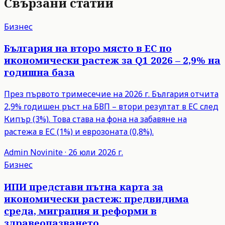
Свързани статии
Бизнес
България на второ място в ЕС по
икономически растеж за Q1 2026 – 2,9% на
годишна база
През първото тримесечие на 2026 г. България отчита
2,9% годишен ръст на БВП – втори резултат в ЕС след
Кипър (3%). Това става на фона на забавяне на
растежа в ЕС (1%) и еврозоната (0,8%).
Admin
Novinite
·
26 юли 2026 г.
Бизнес
ИПИ представи пътна карта за
икономически растеж: предвидима
среда, миграция и реформи в
здравеопазването