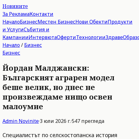
Новините
За Реклама
Контакти
Начало
Бизнес
Местен Бизнес
Нови Обекти
Продукти
и Услуги
Събития и
Кампании
Интервюта
Оферти
Технологии
Здраве
Образ
Начало
/
Бизнес
Бизнес
Йордан Малджански:
Българският аграрен модел
беше велик, но днес не
произвеждаме нищо освен
малоумие
Admin
Novinite
·
3 юли 2026 г.
·
547
прегледа
Специалистът по селскостопанска история