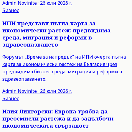
Admin
Novinite
·
26 юли 2026 г.
Бизнес
ИПИ представи пътна карта за
икономически растеж: предвидима
среда, миграция и реформи в
здравеопазването
Форумът „Време за напредък“ на ИПИ очерта пътна
карта за икономически растеж на България чрез
предвидима бизнес среда, миграция и реформи в
здравеопазването.
Admin
Novinite
·
26 юли 2026 г.
Бизнес
Илия Лингорски: Европа трябва да
преосмисли растежа и да задълбочи
икономическата свързаност