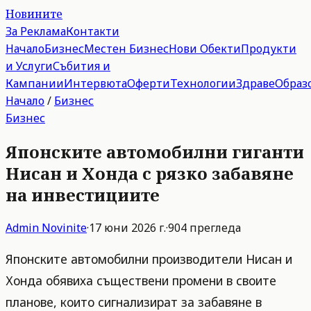
Новините
За Реклама
Контакти
Начало
Бизнес
Местен Бизнес
Нови Обекти
Продукти
и Услуги
Събития и
Кампании
Интервюта
Оферти
Технологии
Здраве
Образ
Начало
/
Бизнес
Бизнес
Японските автомобилни гиганти
Нисан и Хонда с рязко забавяне
на инвестициите
Admin
Novinite
·
17 юни 2026 г.
·
904
прегледа
Японските автомобилни производители Нисан и
Хонда обявиха съществени промени в своите
планове, които сигнализират за забавяне в