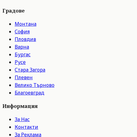
Градове
Монтана
София
Пловдив
Варна
Бургас
Русе
Стара Загора
Плевен
Велико Търново
Благоевград
Информация
За Нас
Контакти
За Реклама