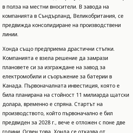
в полза на местни вносители. В завода на
компанията в Съндърланд, Великобритания, се
предвижда консолидиране на производствени
линии.
Хонда също предприема драстични стъпки.
Компанията е взела решение да замрази
плановете си за изграждане на завод за
електромобили и съоръжение за батерии в
Канада. Първоначалната инвестиция, която е
била планирана на стойност 11 милиарда щатски
долара, временно е спряна. Стартът на
производството, който първоначално е бил
предвиден за 2028 г., вече е отложен с поне две
години. Освен това, Хонда се отказва от