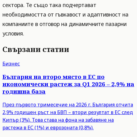
сектора. Те също така подчертават
необходимостта от гъвкавост и адаптивност на
компаниите в отговор на динамичните пазарни
условия.
Свързани статии
Бизнес
България на второ място в ЕС по
икономически растеж за Q1 2026 – 2,9% на
годишна база
През първото тримесечие на 2026 г. България отчита
2,9% годишен ръст на БВП – втори резултат в ЕС след
Кипър (3%). Това става на фона на забавяне на
растежа в ЕС (1%) и еврозоната (0,8%).