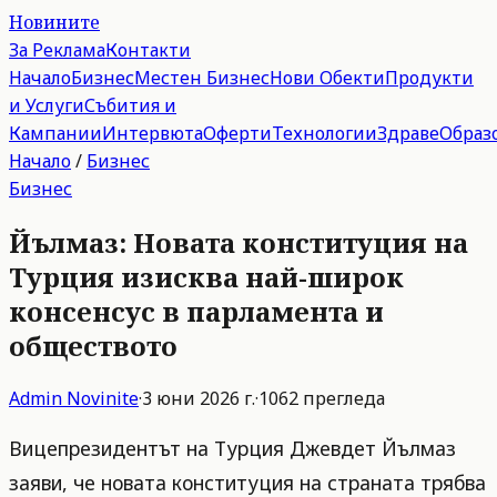
Новините
За Реклама
Контакти
Начало
Бизнес
Местен Бизнес
Нови Обекти
Продукти
и Услуги
Събития и
Кампании
Интервюта
Оферти
Технологии
Здраве
Образ
Начало
/
Бизнес
Бизнес
Йълмаз: Новата конституция на
Турция изисква най-широк
консенсус в парламента и
обществото
Admin
Novinite
·
3 юни 2026 г.
·
1062
прегледа
Вицепрезидентът на Турция Джевдет Йълмаз
заяви, че новата конституция на страната трябва