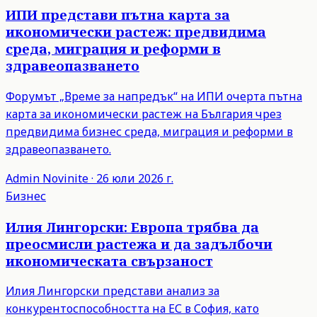
ИПИ представи пътна карта за
икономически растеж: предвидима
среда, миграция и реформи в
здравеопазването
Форумът „Време за напредък“ на ИПИ очерта пътна
карта за икономически растеж на България чрез
предвидима бизнес среда, миграция и реформи в
здравеопазването.
Admin
Novinite
·
26 юли 2026 г.
Бизнес
Илия Лингорски: Европа трябва да
преосмисли растежа и да задълбочи
икономическата свързаност
Илия Лингорски представи анализ за
конкурентоспособността на ЕС в София, като