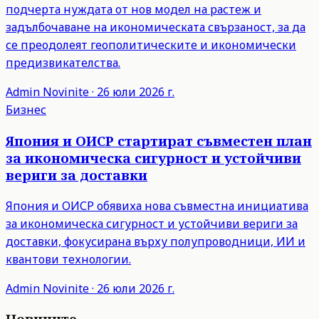
подчерта нуждата от нов модел на растеж и
задълбочаване на икономическата свързаност, за да
се преодолеят геополитическите и икономически
предизвикателства.
Admin
Novinite
·
26 юли 2026 г.
Бизнес
Япония и ОИСР стартират съвместен план
за икономическа сигурност и устойчиви
вериги за доставки
Япония и ОИСР обявиха нова съвместна инициатива
за икономическа сигурност и устойчиви вериги за
доставки, фокусирана върху полупроводници, ИИ и
квантови технологии.
Admin
Novinite
·
26 юли 2026 г.
Новините