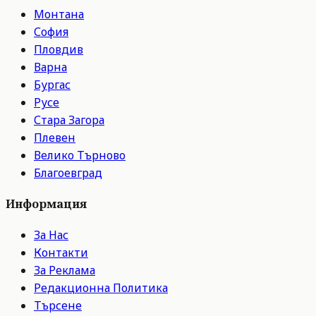
Монтана
София
Пловдив
Варна
Бургас
Русе
Стара Загора
Плевен
Велико Търново
Благоевград
Информация
За Нас
Контакти
За Реклама
Редакционна Политика
Търсене