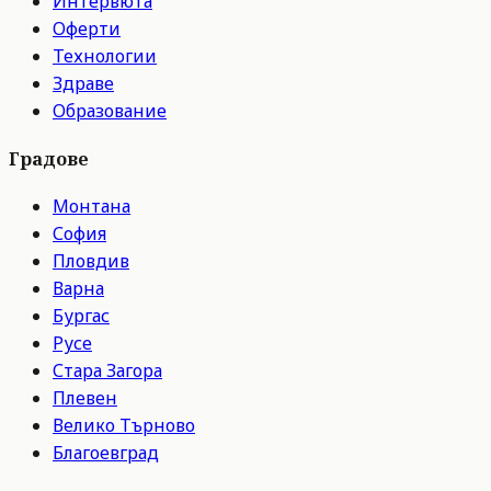
Интервюта
Оферти
Технологии
Здраве
Образование
Градове
Монтана
София
Пловдив
Варна
Бургас
Русе
Стара Загора
Плевен
Велико Търново
Благоевград