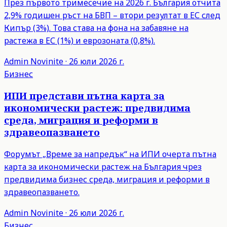
През първото тримесечие на 2026 г. България отчита
2,9% годишен ръст на БВП – втори резултат в ЕС след
Кипър (3%). Това става на фона на забавяне на
растежа в ЕС (1%) и еврозоната (0,8%).
Admin
Novinite
·
26 юли 2026 г.
Бизнес
ИПИ представи пътна карта за
икономически растеж: предвидима
среда, миграция и реформи в
здравеопазването
Форумът „Време за напредък“ на ИПИ очерта пътна
карта за икономически растеж на България чрез
предвидима бизнес среда, миграция и реформи в
здравеопазването.
Admin
Novinite
·
26 юли 2026 г.
Бизнес