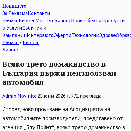
Новините
За Реклама
Контакти
Начало
Бизнес
Местен Бизнес
Нови Обекти
Продукти
и Услуги
Събития и
Кампании
Интервюта
Оферти
Технологии
Здраве
Образ
Начало
/
Бизнес
Бизнес
Всяко трето домакинство в
България държи неизползван
автомобил
Admin
Novinite
·
23 юни 2026 г.
·
772
прегледа
Според ново проучване на Асоциацията на
автомобилните производители, представено от
агенция „Блу Пойнт“, всяко трето домакинство в