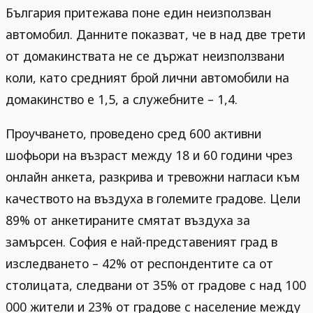
България притежава поне един неизползван
автомобил. Данните показват, че в над две трети
от домакинствата не се държат неизползвани
коли, като средният брой лични автомобили на
домакинство е 1,5, а служебните – 1,4.
Проучването, проведено сред 600 активни
шофьори на възраст между 18 и 60 години чрез
онлайн анкета, разкрива и тревожни нагласи към
качеството на въздуха в големите градове. Цели
89% от анкетираните смятат въздуха за
замърсен. София е най-представеният град в
изследването – 42% от респондентите са от
столицата, следвани от 35% от градове с над 100
000 жители и 23% от градове с население между