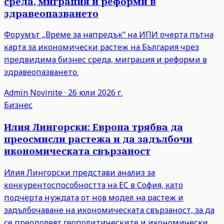
среда, миграция и реформи в
здравеопазването
Форумът „Време за напредък“ на ИПИ очерта пътна
карта за икономически растеж на България чрез
предвидима бизнес среда, миграция и реформи в
здравеопазването.
Admin
Novinite
·
26 юли 2026 г.
Бизнес
Илия Лингорски: Европа трябва да
преосмисли растежа и да задълбочи
икономическата свързаност
Илия Лингорски представи анализ за
конкурентоспособността на ЕС в София, като
подчерта нуждата от нов модел на растеж и
задълбочаване на икономическата свързаност, за да
се преодолеят геополитическите и икономически