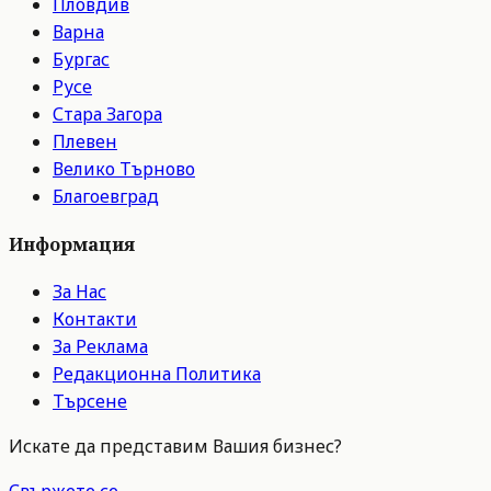
Пловдив
Варна
Бургас
Русе
Стара Загора
Плевен
Велико Търново
Благоевград
Информация
За Нас
Контакти
За Реклама
Редакционна Политика
Търсене
Искате да представим Вашия бизнес?