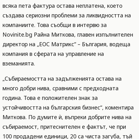
всяка пета фактура остава неплатена, което
създава сериозни проблеми за ликвидността на
компаниите. Това съобщи в интервю за
Novinite.bg Райна Миткова, главен изпълнителен
директор на „ЕОС Матрикс“ – България, водеща
компания в сферата на управление на
вземанията.
„Събираемостта на задълженията остава на
много добри нива, сравними с предходната
година. Това е положителен знак за
устойчивостта на българския бизнес“, коментира
Миткова. По думите ѝ, въпреки добрите нива на
събираемост, притеснителен е фактът, че при
100 продадени единици, 20 са чиста загуба, тъй