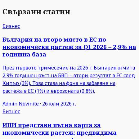
Свързани статии
Бизнес
България на второ място в ЕС по
икономически растеж за Q1 2026 – 2,9% на
годишна база
През първото тримесечие на 2026 г. България отчита
2,9% годишен ръст на БВП – втори резултат в ЕС след
Кипър (3%). Това става на фона на забавяне на
растежа в ЕС (1%) и еврозоната (0,8%).
Admin
Novinite
·
26 юли 2026 г.
Бизнес
ИПИ представи пътна карта за
икономически растеж: предвидима