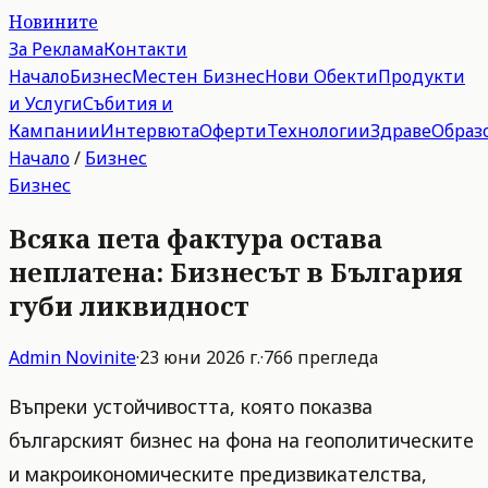
Новините
За Реклама
Контакти
Начало
Бизнес
Местен Бизнес
Нови Обекти
Продукти
и Услуги
Събития и
Кампании
Интервюта
Оферти
Технологии
Здраве
Образ
Начало
/
Бизнес
Бизнес
Всяка пета фактура остава
неплатена: Бизнесът в България
губи ликвидност
Admin
Novinite
·
23 юни 2026 г.
·
766
прегледа
Въпреки устойчивостта, която показва
българският бизнес на фона на геополитическите
и макроикономическите предизвикателства,