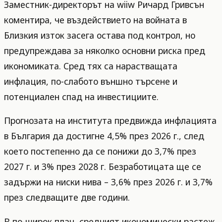
Заместник-директорът на wiiw Ричард Гривсън
коментира, че въздействието на войната в
Близкия изток засега остава под контрол, но
предупреждава за няколко основни риска пред
икономиката. Сред тях са нарастващата
инфлация, по-слабото външно търсене и
потенциален спад на инвестициите.
Прогнозата на института предвижда инфлацията
в България да достигне 4,5% през 2026 г., след
което постепенно да се понижи до 3,7% през
2027 г. и 3% през 2028 г. Безработицата ще се
задържи на ниски нива – 3,6% през 2026 г. и 3,7%
през следващите две години.
В по-широк план, средният икономически растеж