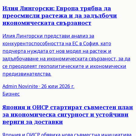
Илия Лингорски: Европа трябва да
преосмисли растежа и да задълбочи
икономическата свързаност
Илия Лингорски представи анализ за
конкурентоспособността на ЕС в София, като
подчерта нуждата от нов модел на растеж и
задълбочаване на икономическата свързаност, за да
се преодолеят геополитическите и икономически
предизвикателства.
Admin
Novinite
·
26 юли 2026 г.
Бизнес
Япония и ОИСР стартират съвместен план
за икономическа сигурност и устойчиви
вериги за доставки
Япония и ОИСР обявиха нова съвместна инициатива