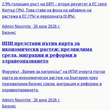
2,9% годишен ръст на БВП – втори резултат в ЕС след
Кипър (3%). Това става на фона на забавяне на
растежа в ЕС (1%) и еврозоната (0,8%).
Admin
Novinite
·
26 юли 2026 г.
Бизнес
ИПИ представи пътна карта за
икономически растеж: предвидима
среда, миграция и реформи в
здравеопазването
Форумът „Време за напредък“ на ИПИ очерта пътна
карта за икономически растеж на България чрез
предвидима бизнес среда, миграция и реформи в
здравеопазването.
Admin
Novinite
·
26 юли 2026 г.
Бизнес