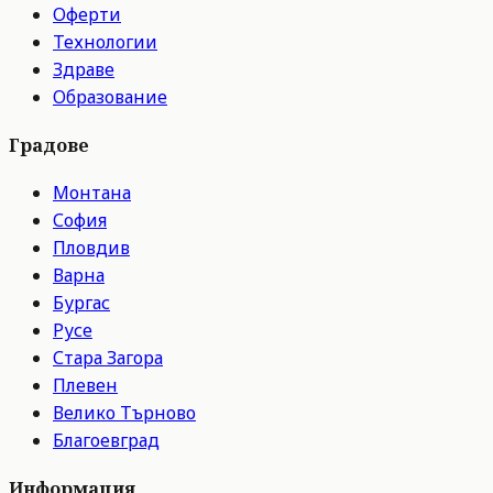
Оферти
Технологии
Здраве
Образование
Градове
Монтана
София
Пловдив
Варна
Бургас
Русе
Стара Загора
Плевен
Велико Търново
Благоевград
Информация