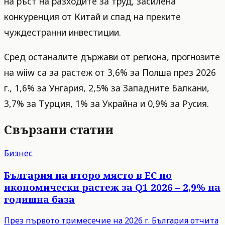
на ръст на разходите за труд, засилена
конкуренция от Китай и спад на преките
чуждестранни инвестиции.
Сред останалите държави от региона, прогнозите
на wiiw са за растеж от 3,6% за Полша през 2026
г., 1,6% за Унгария, 2,5% за Западните Балкани,
3,7% за Турция, 1% за Украйна и 0,9% за Русия.
Свързани статии
Бизнес
България на второ място в ЕС по
икономически растеж за Q1 2026 – 2,9% на
годишна база
През първото тримесечие на 2026 г. България отчита