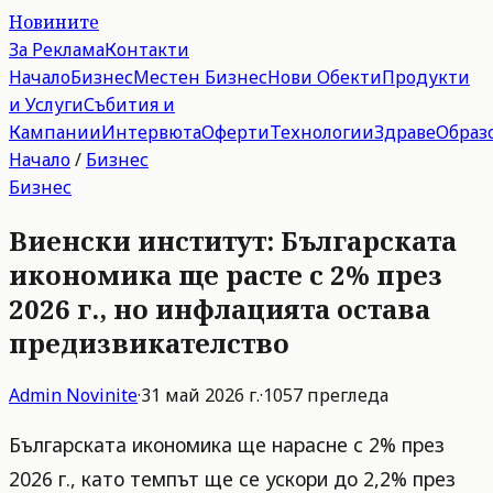
Новините
За Реклама
Контакти
Начало
Бизнес
Местен Бизнес
Нови Обекти
Продукти
и Услуги
Събития и
Кампании
Интервюта
Оферти
Технологии
Здраве
Образ
Начало
/
Бизнес
Бизнес
Виенски институт: Българската
икономика ще расте с 2% през
2026 г., но инфлацията остава
предизвикателство
Admin
Novinite
·
31 май 2026 г.
·
1057
прегледа
Българската икономика ще нарасне с 2% през
2026 г., като темпът ще се ускори до 2,2% през