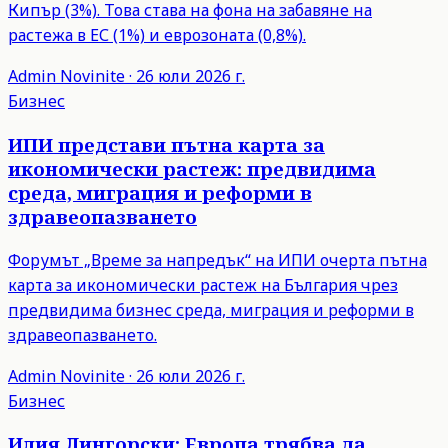
Кипър (3%). Това става на фона на забавяне на
растежа в ЕС (1%) и еврозоната (0,8%).
Admin
Novinite
·
26 юли 2026 г.
Бизнес
ИПИ представи пътна карта за
икономически растеж: предвидима
среда, миграция и реформи в
здравеопазването
Форумът „Време за напредък“ на ИПИ очерта пътна
карта за икономически растеж на България чрез
предвидима бизнес среда, миграция и реформи в
здравеопазването.
Admin
Novinite
·
26 юли 2026 г.
Бизнес
Илия Лингорски: Европа трябва да