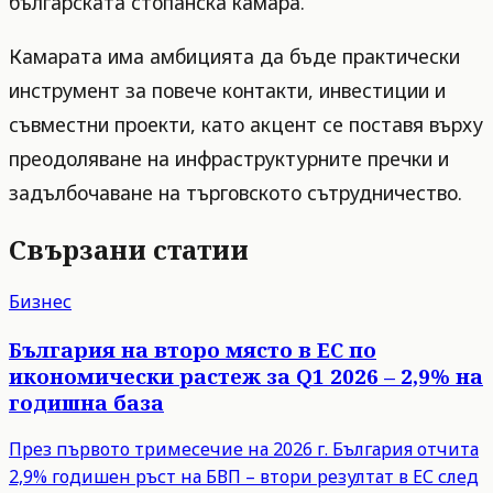
българската стопанска камара.
Камарата има амбицията да бъде практически
инструмент за повече контакти, инвестиции и
съвместни проекти, като акцент се поставя върху
преодоляване на инфраструктурните пречки и
задълбочаване на търговското сътрудничество.
Свързани статии
Бизнес
България на второ място в ЕС по
икономически растеж за Q1 2026 – 2,9% на
годишна база
През първото тримесечие на 2026 г. България отчита
2,9% годишен ръст на БВП – втори резултат в ЕС след