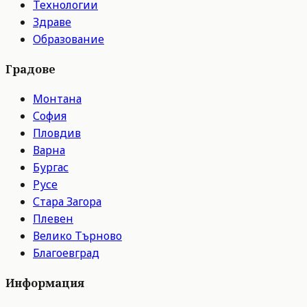
Технологии
Здраве
Образование
Градове
Монтана
София
Пловдив
Варна
Бургас
Русе
Стара Загора
Плевен
Велико Търново
Благоевград
Информация