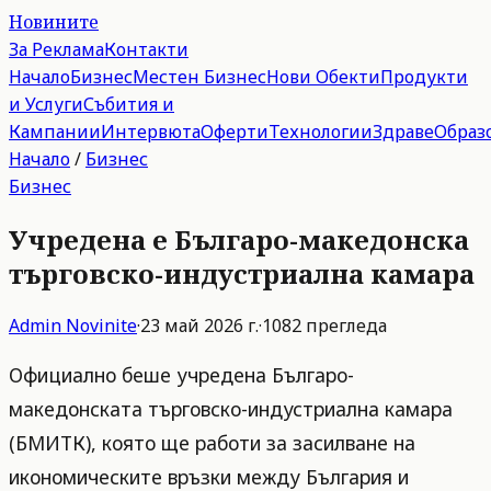
Новините
За Реклама
Контакти
Начало
Бизнес
Местен Бизнес
Нови Обекти
Продукти
и Услуги
Събития и
Кампании
Интервюта
Оферти
Технологии
Здраве
Образ
Начало
/
Бизнес
Бизнес
Учредена е Българо-македонска
търговско-индустриална камара
Admin
Novinite
·
23 май 2026 г.
·
1082
прегледа
Официално беше учредена Българо-
македонската търговско-индустриална камара
(БМИТК), която ще работи за засилване на
икономическите връзки между България и