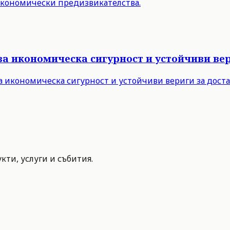
 икономически предизвикателства.
за икономическа сигурност и устойчиви вер
а икономическа сигурност и устойчиви вериги за дост
ти, услуги и събития.