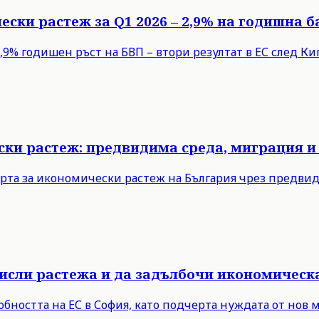
ески растеж за Q1 2026 – 2,9% на годишна б
9% годишен ръст на БВП – втори резултат в ЕС след Кипъ
ски растеж: предвидима среда, миграция и
рта за икономически растеж на България чрез предви
мисли растежа и да задълбочи икономическ
бността на ЕС в София, като подчерта нуждата от нов 