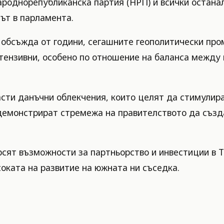
роднорепубликанска партия (НРП) и всички остана
сът в парламента.
 обсъжда от години, сегашните геополитически про
тензивни, особено по отношение на баланса между 
асти данъчни облекчения, които целят да стимулир
 демонстрират стремежа на правителството да създ
рсят възможности за партньорство и инвестиции в 
оката на развитие на южната ни съседка.