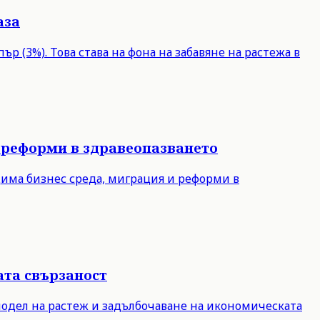
аза
р (3%). Това става на фона на забавяне на растежа в
 реформи в здравеопазването
дима бизнес среда, миграция и реформи в
ата свързаност
модел на растеж и задълбочаване на икономическата