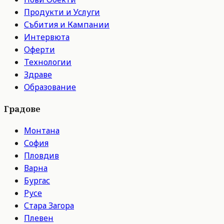
Продукти и Услуги
Събития и Кампании
Интервюта
Оферти
Технологии
Здраве
Образование
Градове
Монтана
София
Пловдив
Варна
Бургас
Русе
Стара Загора
Плевен