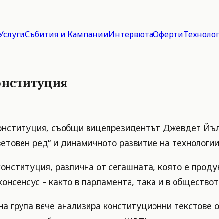
Услуги
Събития и Кампании
Интервюта
Оферти
Техноло
онституция
конституция, съобщи вицепрезидентът Джевдет Йъл
ветовен ред“ и динамичното развитие на технологии
онституция, различна от сегашната, която е продук
консенсус – както в парламента, така и в обществот
а група вече анализира конституционни текстове о