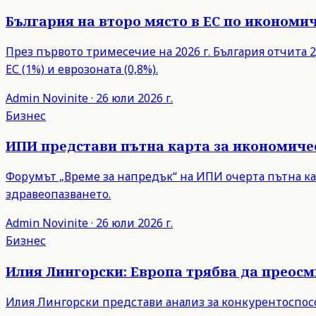
България на второ място в ЕС по икономич
През първото тримесечие на 2026 г. България отчита 2,
ЕС (1%) и еврозоната (0,8%).
Admin
Novinite
·
26 юли 2026 г.
Бизнес
ИПИ представи пътна карта за икономиче
Форумът „Време за напредък“ на ИПИ очерта пътна ка
здравеопазването.
Admin
Novinite
·
26 юли 2026 г.
Бизнес
Илия Лингорски: Европа трябва да преос
Илия Лингорски представи анализ за конкурентоспосо