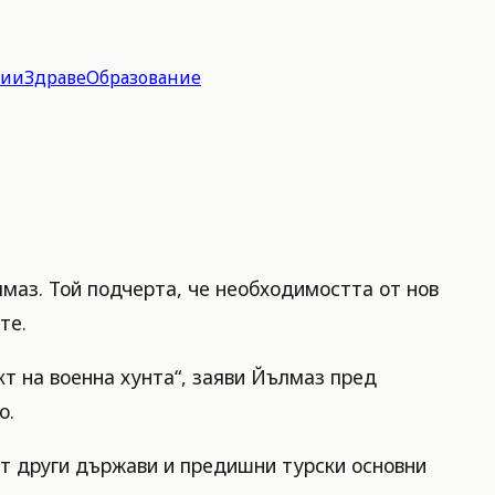
гии
Здраве
Образование
маз. Той подчерта, че необходимостта от нов
те.
т на военна хунта“, заяви Йълмаз пред
о.
т други държави и предишни турски основни