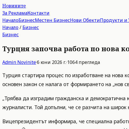
Новините
За Реклама
Контакти
Начало
Бизнес
Местен Бизнес
Нови Обекти
Продукти и 
Начало
/
Бизнес
Бизнес
Турция започва работа по нова к
Admin
Novinite
·
6 юни 2026 г.
·
1064
прегледа
Турция стартира процес по изработване на нова 
основен закон се налага от формирането на „нов с
„Трябва да изградим гражданска и демократична к
журналисти. Той допълни, че се разчита на широк 
Вицепрезидентът информира, че специална работн