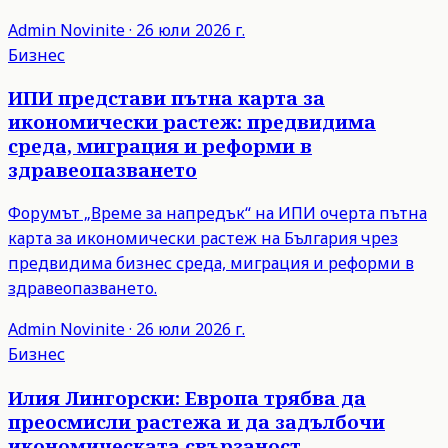
Admin
Novinite
·
26 юли 2026 г.
Бизнес
ИПИ представи пътна карта за
икономически растеж: предвидима
среда, миграция и реформи в
здравеопазването
Форумът „Време за напредък“ на ИПИ очерта пътна
карта за икономически растеж на България чрез
предвидима бизнес среда, миграция и реформи в
здравеопазването.
Admin
Novinite
·
26 юли 2026 г.
Бизнес
Илия Лингорски: Европа трябва да
преосмисли растежа и да задълбочи
икономическата свързаност