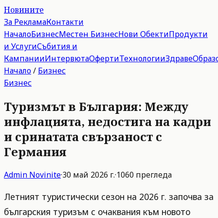
Новините
За Реклама
Контакти
Начало
Бизнес
Местен Бизнес
Нови Обекти
Продукти
и Услуги
Събития и
Кампании
Интервюта
Оферти
Технологии
Здраве
Образ
Начало
/
Бизнес
Бизнес
Туризмът в България: Между
инфлацията, недостига на кадри
и сринатата свързаност с
Германия
Admin
Novinite
·
30 май 2026 г.
·
1060
прегледа
Летният туристически сезон на 2026 г. започва за
българския туризъм с очаквания към новото