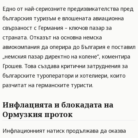
Едно от най-сериозните предизвикателства пред
българския туризъм е влошената авиационна
свързаност с Германия – ключов пазар за
страната. Отказът на основна немска
авиокомпания да оперира до България е поставил
„немския пазар директно на колене“, коментира
Грошев. Това създава критични затруднения за
българските туроператори и хотелиери, които
разчитат на германските туристи.
Инфлацията и блокадата на
Ормузкия проток
Инфлационният натиск продължава да оказва