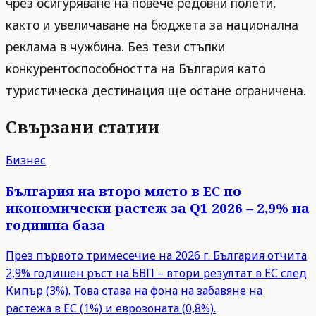
чрез осигуряване на повече редовни полети,
както и увеличаване на бюджета за национална
реклама в чужбина. Без тези стъпки
конкурентоспособността на България като
туристическа дестинация ще остане ограничена.
Свързани статии
Бизнес
България на второ място в ЕС по
икономически растеж за Q1 2026 – 2,9% на
годишна база
През първото тримесечие на 2026 г. България отчита
2,9% годишен ръст на БВП – втори резултат в ЕС след
Кипър (3%). Това става на фона на забавяне на
растежа в ЕС (1%) и еврозоната (0,8%).