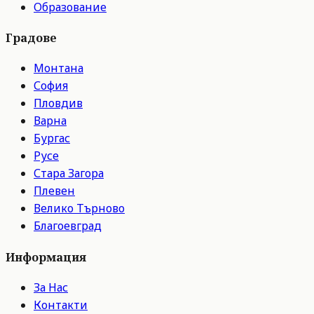
Образование
Градове
Монтана
София
Пловдив
Варна
Бургас
Русе
Стара Загора
Плевен
Велико Търново
Благоевград
Информация
За Нас
Контакти