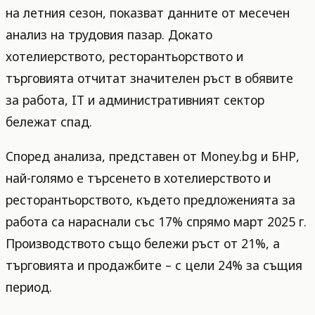
на летния сезон, показват данните от месечен
анализ на трудовия пазар. Докато
хотелиерството, ресторантьорството и
търговията отчитат значителен ръст в обявите
за работа, IT и административният сектор
бележат спад.
Според анализа, представен от Money.bg и БНР,
най-голямо е търсенето в хотелиерството и
ресторантьорството, където предложенията за
работа са нараснали със 17% спрямо март 2025 г.
Производството също бележи ръст от 21%, а
търговията и продажбите – с цели 24% за същия
период.