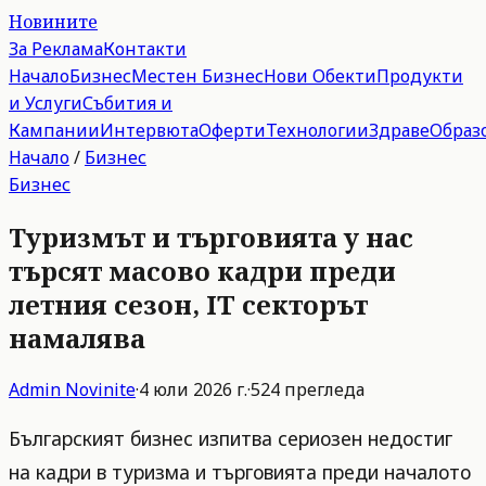
Новините
За Реклама
Контакти
Начало
Бизнес
Местен Бизнес
Нови Обекти
Продукти
и Услуги
Събития и
Кампании
Интервюта
Оферти
Технологии
Здраве
Образ
Начало
/
Бизнес
Бизнес
Туризмът и търговията у нас
търсят масово кадри преди
летния сезон, IT секторът
намалява
Admin
Novinite
·
4 юли 2026 г.
·
524
прегледа
Българският бизнес изпитва сериозен недостиг
на кадри в туризма и търговията преди началото