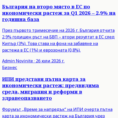
България на второ място в ЕС по
икономически растеж за Q1 2026 – 2,9% на
годишна база
През първото тримесечие на 2026 г. България отчита
2,9% годишен ръст на БВП – втори резултат в ЕС след
Кипър (3%). Това става на фона на забавяне на
растежа в ЕС (1%) и еврозоната (0,8%).
Admin
Novinite
·
26 юли 2026 г.
Бизнес
ИПИ представи пътна карта за
икономически растеж: предвидима
среда, миграция и реформи в
здравеопазването
Форумът „Време за напредък“ на ИПИ очерта пътна
карта за икономически растеж на България чрез