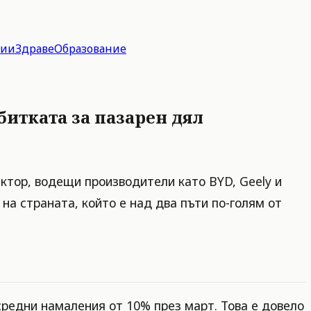
гии
Здраве
Образование
битката за пазарен дял
ктор, водещи производители като BYD, Geely и
а страната, който е над два пъти по-голям от
средни намаления от 10% през март. Това е довело