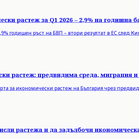
ески растеж за Q1 2026 – 2,9% на годишна б
9% годишен ръст на БВП – втори резултат в ЕС след Кипъ
ски растеж: предвидима среда, миграция и
рта за икономически растеж на България чрез предви
мисли растежа и да задълбочи икономическ