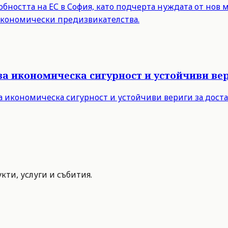
бността на ЕС в София, като подчерта нуждата от нов 
 икономически предизвикателства.
за икономическа сигурност и устойчиви вер
а икономическа сигурност и устойчиви вериги за дост
ти, услуги и събития.