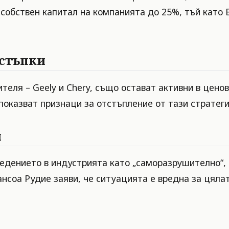
 собствен капитал на компанията до 25%, тъй като
тстъпки
теля – Geely и Chery, също остават активни в цен
показват признаци за отстъпление от тази стратеги
н
едението в индустрията като „саморазрушително“,
нсоа Рудие заяви, че ситуацията е вредна за цяла