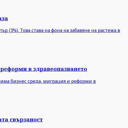
аза
р (3%). Това става на фона на забавяне на растежа в
 реформи в здравеопазването
дима бизнес среда, миграция и реформи в
ата свързаност