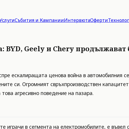
Услуги
Събития и Кампании
Интервюта
Оферти
Техноло
: BYD, Geely и Chery продължават 
спре ескалиращата ценова война в автомобилния се
ните си. Огромният свръхпроизводствен капацитет н
 това агресивно поведение на пазара.
те играчи в сегмента на електромобилите, е въвел 