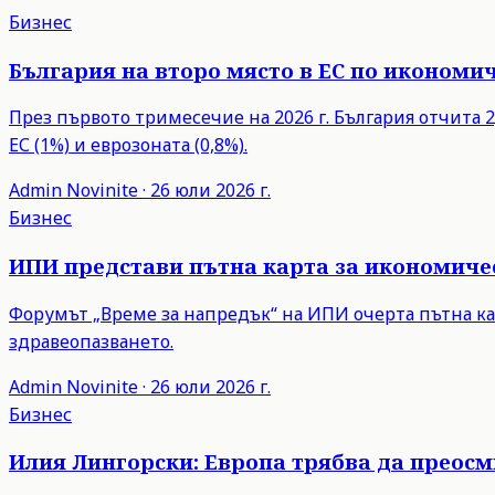
Бизнес
България на второ място в ЕС по икономич
През първото тримесечие на 2026 г. България отчита 2,
ЕС (1%) и еврозоната (0,8%).
Admin
Novinite
·
26 юли 2026 г.
Бизнес
ИПИ представи пътна карта за икономиче
Форумът „Време за напредък“ на ИПИ очерта пътна ка
здравеопазването.
Admin
Novinite
·
26 юли 2026 г.
Бизнес
Илия Лингорски: Европа трябва да преос