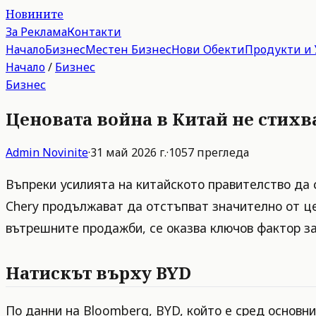
Новините
За Реклама
Контакти
Начало
Бизнес
Местен Бизнес
Нови Обекти
Продукти и 
Начало
/
Бизнес
Бизнес
Ценовата война в Китай не стихва
Admin
Novinite
·
31 май 2026 г.
·
1057
прегледа
Въпреки усилията на китайското правителство да 
Chery продължават да отстъпват значително от це
вътрешните продажби, се оказва ключов фактор за
Натискът върху BYD
По данни на Bloomberg, BYD, който е сред основни