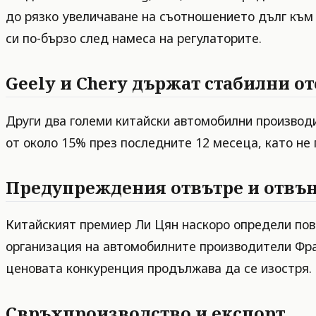
до рязко увеличаване на съотношението дълг към
си по-бързо след намеса на регулаторите.
Geely и Chery държат стабилни о
Други два големи китайски автомобилни производи
от около 15% през последните 12 месеца, като не 
Предупреждения отвътре и отвъ
Китайският премиер Ли Цян наскоро определи пов
организация на автомобилните производители Фра
ценовата конкуренция продължава да се изостря.
Свръхпроизводство и експорт