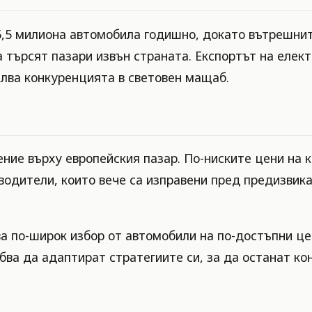
5,5 милиона автомобила годишно, докато вътрешнит
 търсят пазари извън страната. Експортът на елект
илва конкуренцията в световен мащаб.
ние върху европейския пазар. По-ниските цени на 
водители, които вече са изправени пред предизвик
а по-широк избор от автомобили на по-достъпни цен
бва да адаптират стратегиите си, за да останат ко