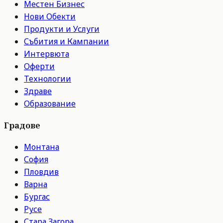
Местен Бизнес
Нови Обекти
Продукти и Услуги
Събития и Кампании
Интервюта
Оферти
Технологии
Здраве
Образование
Градове
Монтана
София
Пловдив
Варна
Бургас
Русе
Стара Загора