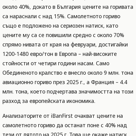
около 40%, докато в България цените на горивата
са нараснали с над 15%. Самолетното гориво
също е подложено на сериозен натиск, като
цените му са се повишили средно с около 70%
спрямо нивата от края на февруари, достигайки
1200-1480 евро/тон в Европа – най-високите
стойности от четири години насам. Само
Обединеното кралство е внесло около 9 млн. тона
авиационно гориво през 2025 г., а Франция – 4.4
млн. тона, което подчертава значимостта на този
разход за европейската икономика.
Анализаторите от iBanFirst очакват цените на
самолетното гориво да останат поне с 40% над
тези от лятото на 2025 г. Това ще окаже натиск