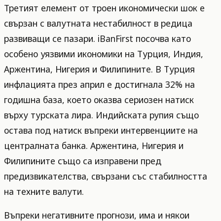
Третият елемент от троен икономически шок е
свързан с валутната нестабилност в редица
развиващи се пазари. iBanFirst посочва като
особено уязвими икономики на Турция, Индия,
Аржентина, Нигерия и Филипините. В Турция
инфлацията през април е достигнала 32% на
годишна база, което оказва сериозен натиск
върху турската лира. Индийската рупия също
остава под натиск въпреки интервенциите на
централната банка. Аржентина, Нигерия и
Филипините също са изправени пред
предизвикателства, свързани със стабилността
на техните валути.
Въпреки негативните прогнози, има и някои