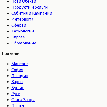
Нови Обекти
Продукти и Услуги
Събития и Кампании
Интервюта
Оферти
Технологии
Здраве
Образование
Градове
Монтана
София
Пловдив
Варна
Бургас
Русе
Стара Загора
Плевен