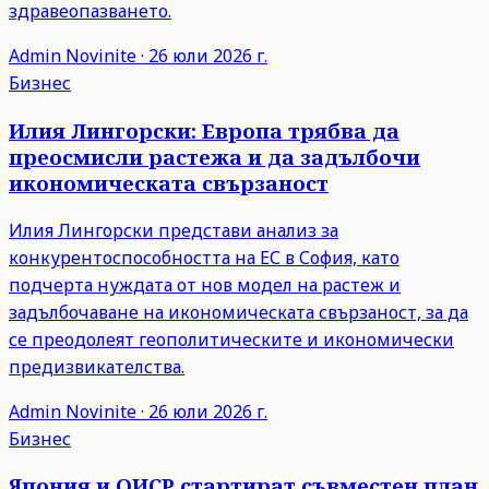
здравеопазването.
Admin
Novinite
·
26 юли 2026 г.
Бизнес
Илия Лингорски: Европа трябва да
преосмисли растежа и да задълбочи
икономическата свързаност
Илия Лингорски представи анализ за
конкурентоспособността на ЕС в София, като
подчерта нуждата от нов модел на растеж и
задълбочаване на икономическата свързаност, за да
се преодолеят геополитическите и икономически
предизвикателства.
Admin
Novinite
·
26 юли 2026 г.
Бизнес
Япония и ОИСР стартират съвместен план