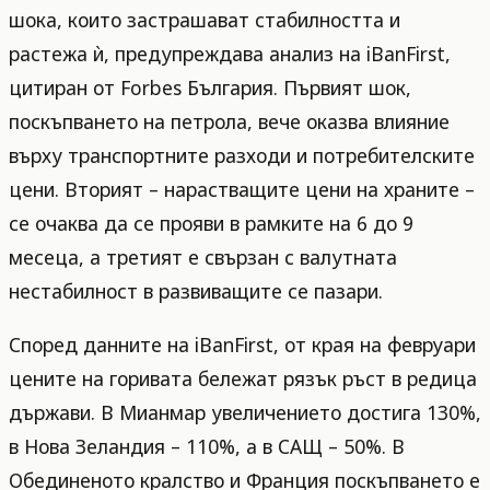
шока, които застрашават стабилността и
растежа ѝ, предупреждава анализ на iBanFirst,
цитиран от Forbes България. Първият шок,
поскъпването на петрола, вече оказва влияние
върху транспортните разходи и потребителските
цени. Вторият – нарастващите цени на храните –
се очаква да се прояви в рамките на 6 до 9
месеца, а третият е свързан с валутната
нестабилност в развиващите се пазари.
Според данните на iBanFirst, от края на февруари
цените на горивата бележат рязък ръст в редица
държави. В Мианмар увеличението достига 130%,
в Нова Зеландия – 110%, а в САЩ – 50%. В
Обединеното кралство и Франция поскъпването е