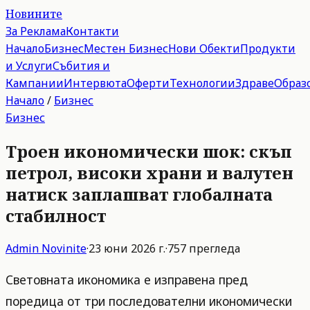
Новините
За Реклама
Контакти
Начало
Бизнес
Местен Бизнес
Нови Обекти
Продукти
и Услуги
Събития и
Кампании
Интервюта
Оферти
Технологии
Здраве
Образ
Начало
/
Бизнес
Бизнес
Троен икономически шок: скъп
петрол, високи храни и валутен
натиск заплашват глобалната
стабилност
Admin
Novinite
·
23 юни 2026 г.
·
757
прегледа
Световната икономика е изправена пред
поредица от три последователни икономически