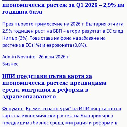
икономически растеж за Q1 2026 – 2,9% на
годишна база
През първото тримесечие на 2026 г. България отчита
2,9% годишен ръст на БВП – втори резултат в ЕС след
Кипър (3%). Това става на фона на забавяне на
растежа в ЕС (1%) и еврозоната (0,8%).
Admin
Novinite
·
26 юли 2026 г.
Бизнес
ИПИ представи пътна карта за
икономически растеж: предвидима
среда, миграция и реформи в
здравеопазването
Форумът „Време за напредък“ на ИПИ очерта пътна
карта за икономически растеж на България чрез
предвидима бизнес среда, миграция и реформи в