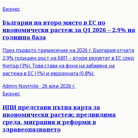
Бизнес
България на второ място в ЕС по
икономически растеж за Q1 2026 – 2,9% на
годишна база
През първото тримесечие на 2026 г. България отчита
2,9% годишен ръст на БВП – втори резултат в ЕС след
Кипър (3%). Това става на фона на забавяне на
растежа в ЕС (1%) и еврозоната (0,8%).
Admin
Novinite
·
26 юли 2026 г.
Бизнес
ИПИ представи пътна карта за
икономически растеж: предвидима
среда, миграция и реформи в
здравеопазването