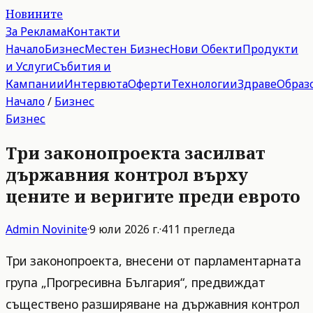
Новините
За Реклама
Контакти
Начало
Бизнес
Местен Бизнес
Нови Обекти
Продукти
и Услуги
Събития и
Кампании
Интервюта
Оферти
Технологии
Здраве
Образ
Начало
/
Бизнес
Бизнес
Три законопроекта засилват
държавния контрол върху
цените и веригите преди еврото
Admin
Novinite
·
9 юли 2026 г.
·
411
прегледа
Три законопроекта, внесени от парламентарната
група „Прогресивна България“, предвиждат
съществено разширяване на държавния контрол