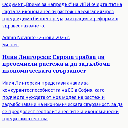
Форумът „Време за напредък“ на ИПИ очерта пътна
карта за икономически растеж на България чрез
предвидима бизнес среда, миграция и реформи в
здравеопазването.
Admin
Novinite
·
26 юли 2026 г.
Бизнес
Илия Лингорски: Европа трябва да
преосмисли растежа и да задълбочи
икономическата свързаност
Илия Лингорски представи анализ за
конкурентоспособността на ЕС в София, като
подчерта нуждата от нов модел на растеж и
задълбочаване на икономическата свързаност, за да
се преодолеят геополитическите и икономически
предизвикателства.