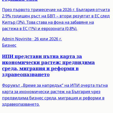
През първото тримесечие на 2026 г. България отчита
2,9% годишен ръст на БВП – втори резултат в ЕС след
Кипър (3%). Това става на фона на забавяне на
растежа в ЕС (1%) и еврозоната (0,8%).
Admin
Novinite
·
26 юли 2026 г.
Бизнес
ИПИ представи пътна карта за
икономически растеж: предвидима
среда, миграция и реформи в
здравеопазването
Форумът „Време за напредък“ на ИПИ очерта пътна
карта за икономически растеж на България чрез
предвидима бизнес среда, миграция и реформи в
здравеопазването.