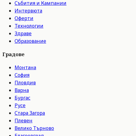
Събития и Кампании
Интервюта
Оферти
Технологии
Здраве
Образование
Градове
Монтана
София
Пловдив
Варна
Бургас
Русе
Стара Загора
Плевен
Велико Търново
Благоевград