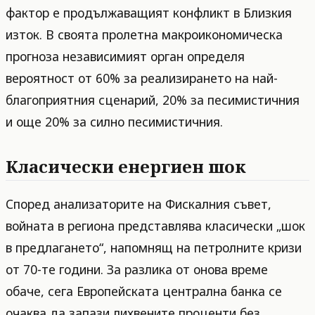
фактор е продължаващият конфликт в Близкия
изток. В своята пролетна макроикономическа
прогноза независимият орган определя
вероятност от 60% за реализирането на най-
благоприятния сценарий, 20% за песимистичния
и още 20% за силно песимистичния.
Класически енергиен шок
Според анализаторите на Фискалния съвет,
войната в региона представлява класически „шок
в предлагането“, напомнящ на петролните кризи
от 70-те години. За разлика от онова време
обаче, сега Европейската централна банка се
очаква да запази лихвените проценти без