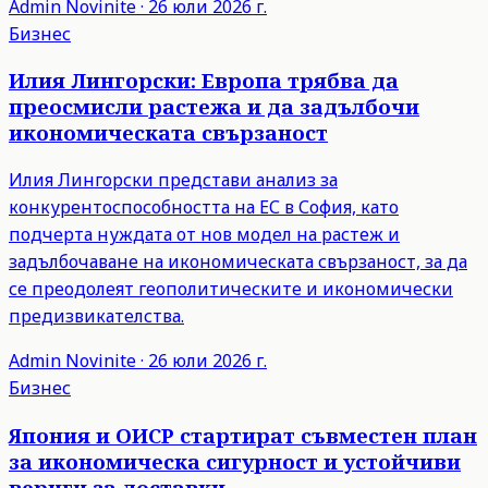
Admin
Novinite
·
26 юли 2026 г.
Бизнес
Илия Лингорски: Европа трябва да
преосмисли растежа и да задълбочи
икономическата свързаност
Илия Лингорски представи анализ за
конкурентоспособността на ЕС в София, като
подчерта нуждата от нов модел на растеж и
задълбочаване на икономическата свързаност, за да
се преодолеят геополитическите и икономически
предизвикателства.
Admin
Novinite
·
26 юли 2026 г.
Бизнес
Япония и ОИСР стартират съвместен план
за икономическа сигурност и устойчиви
вериги за доставки