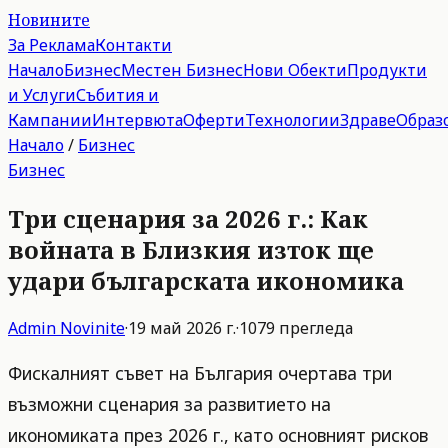
Новините
За Реклама
Контакти
Начало
Бизнес
Местен Бизнес
Нови Обекти
Продукти
и Услуги
Събития и
Кампании
Интервюта
Оферти
Технологии
Здраве
Образ
Начало
/
Бизнес
Бизнес
Три сценария за 2026 г.: Как
войната в Близкия изток ще
удари българската икономика
Admin
Novinite
·
19 май 2026 г.
·
1079
прегледа
Фискалният съвет на България очертава три
възможни сценария за развитието на
икономиката през 2026 г., като основният рисков