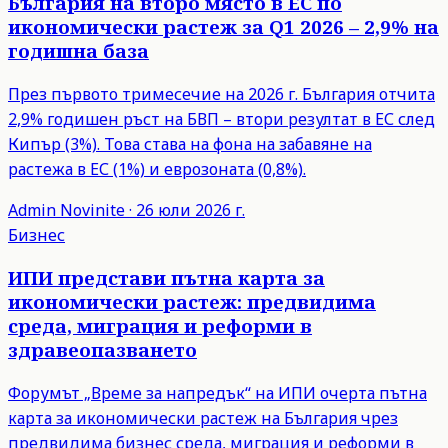
България на второ място в ЕС по
икономически растеж за Q1 2026 – 2,9% на
годишна база
През първото тримесечие на 2026 г. България отчита
2,9% годишен ръст на БВП – втори резултат в ЕС след
Кипър (3%). Това става на фона на забавяне на
растежа в ЕС (1%) и еврозоната (0,8%).
Admin
Novinite
·
26 юли 2026 г.
Бизнес
ИПИ представи пътна карта за
икономически растеж: предвидима
среда, миграция и реформи в
здравеопазването
Форумът „Време за напредък“ на ИПИ очерта пътна
карта за икономически растеж на България чрез
предвидима бизнес среда, миграция и реформи в