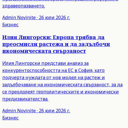
здравеопазването.
Admin
Novinite
·
26 юли 2026 г.
Бизнес
Илия Лингорски: Европа трябва да
преосмисли растежа и да задълбочи
икономическата свързаност
Илия Лингорски представи анализ за
конкурентоспособността на ЕС в София, като
подчерта нуждата от нов модел на растеж и
задълбочаване на икономическата свързаност, за да
се преодолеят геополитическите и икономически
предизвикателства.
Admin
Novinite
·
26 юли 2026 г.
Бизнес