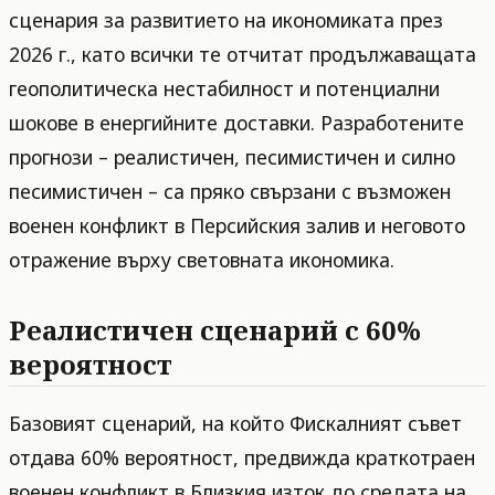
сценария за развитието на икономиката през
2026 г., като всички те отчитат продължаващата
геополитическа нестабилност и потенциални
шокове в енергийните доставки. Разработените
прогнози – реалистичен, песимистичен и силно
песимистичен – са пряко свързани с възможен
военен конфликт в Персийския залив и неговото
отражение върху световната икономика.
Реалистичен сценарий с 60%
вероятност
Базовият сценарий, на който Фискалният съвет
отдава 60% вероятност, предвижда краткотраен
военен конфликт в Близкия изток до средата на