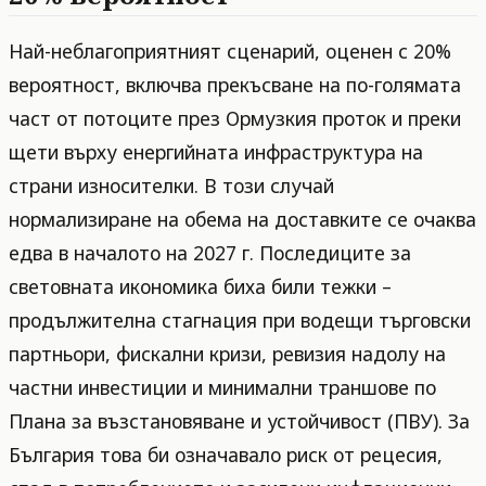
Най-неблагоприятният сценарий, оценен с 20%
вероятност, включва прекъсване на по-голямата
част от потоците през Ормузкия проток и преки
щети върху енергийната инфраструктура на
страни износителки. В този случай
нормализиране на обема на доставките се очаква
едва в началото на 2027 г. Последиците за
световната икономика биха били тежки –
продължителна стагнация при водещи търговски
партньори, фискални кризи, ревизия надолу на
частни инвестиции и минимални траншове по
Плана за възстановяване и устойчивост (ПВУ). За
България това би означавало риск от рецесия,