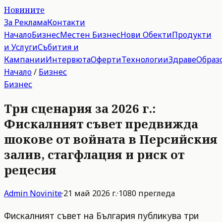
Новините
За Реклама
Контакти
Начало
Бизнес
Местен Бизнес
Нови Обекти
Продукти
и Услуги
Събития и
Кампании
Интервюта
Оферти
Технологии
Здраве
Образ
Начало
/
Бизнес
Бизнес
Три сценария за 2026 г.:
Фискалният съвет предвижда
шокове от войната в Персийския
залив, стагфлация и риск от
рецесия
Admin
Novinite
·
21 май 2026 г.
·
1080
прегледа
Фискалният съвет на България публикува три