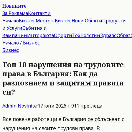
Новините
За Реклама
Контакти
Начало
Бизнес
Местен Бизнес
Нови Обекти
Продукти
и Услуги
Събития и
Кампании
Интервюта
Оферти
Технологии
Здраве
Образ
Начало
/
Бизнес
Бизнес
Топ 10 нарушения на трудовите
права в България: Как да
разпознаем и защитим правата
си?
Admin
Novinite
·
17 юни 2026 г.
·
911
прегледа
Все повече работещи в България се сблъскват с
нарушения на своите трудови права. В