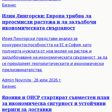
Бизнес
Илия Лингорски: Европа трябва да
преосмисли растежа и да задълбочи
икономическата свързаност
Илия Лингорски представи анализ за
конкурентоспособността на ЕС в София, като
подчерта нуждата от нов модел на растеж и
задълбочаване на икономическата свързаност, за да
се преодолеят геополитическите и икономически
предизвикателства.
Admin
Novinite
·
26 юли 2026 г.
Бизнес
Япония и ОИСР стартират съвместен план
за икономическа сигурност и устойчиви
вериги за доставки