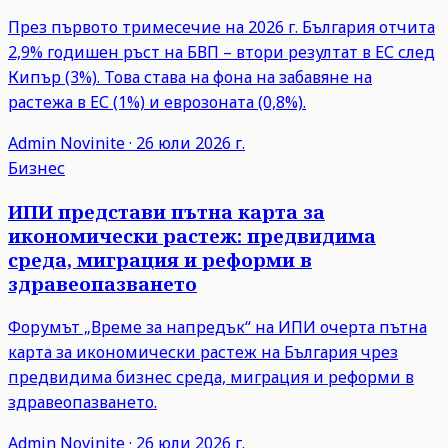
През първото тримесечие на 2026 г. България отчита
2,9% годишен ръст на БВП – втори резултат в ЕС след
Кипър (3%). Това става на фона на забавяне на
растежа в ЕС (1%) и еврозоната (0,8%).
Admin
Novinite
·
26 юли 2026 г.
Бизнес
ИПИ представи пътна карта за
икономически растеж: предвидима
среда, миграция и реформи в
здравеопазването
Форумът „Време за напредък“ на ИПИ очерта пътна
карта за икономически растеж на България чрез
предвидима бизнес среда, миграция и реформи в
здравеопазването.
Admin
Novinite
·
26 юли 2026 г.