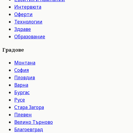
Интервюта
Оферти
Технологии
Здраве
Образование
Градове
Монтана
София
Пловдив
Варна
Бургас
Русе
Стара Загора
Плевен
Велико Търново
Благоевград