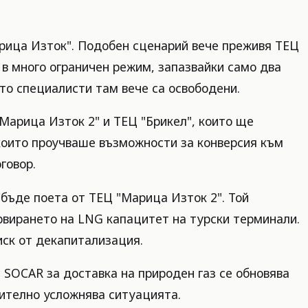
арица Изток". Подобен сценарий вече преживя ТЕЦ
 в много ограничен режим, запазвайки само два
ето специалисти там вече са освободени.
Марица Изток 2" и ТЕЦ "Брикел", които ще
 които проучваше възможности за конверсия към
говор.
бъде поета от ТЕЦ "Марица Изток 2". Той
ервирането на LNG капацитет на турски терминали.
иск от декапитализация.
 SOCAR за доставка на природен газ се обновява
нително усложнява ситуацията.