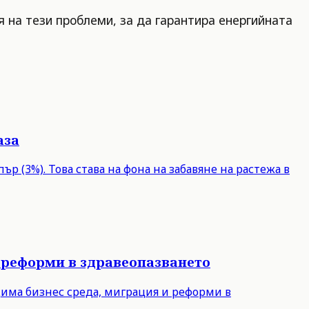
 на тези проблеми, за да гарантира енергийната
аза
р (3%). Това става на фона на забавяне на растежа в
 реформи в здравеопазването
дима бизнес среда, миграция и реформи в