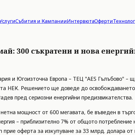
Услуги
Събития и Кампании
Интервюта
Оферти
Техноло
май: 300 съкратени и нова енерги
ия и Югоизточна Европа – ТЕЦ "AES Гълъбово" – ще
ата НЕК. Решението ще доведе до освобождаването 
Радев пред сериозни енергийни предизвикателства.
нетна мощност от 600 мегавата, бе въведен в търгов
нергия – приблизително 7% от общото потребление 
n прие оферта за изкупуване за 33 млрд. долара о