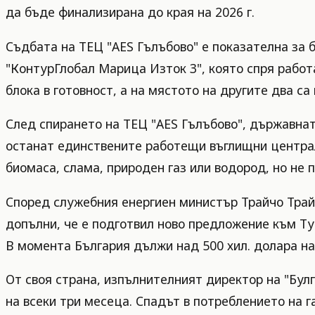
да бъде финализирана до края на 2026 г.
Съдбата на ТЕЦ "AES Гълъбово" е показателна за
"КонтурГлобал Марица Изток 3", която спря работ
блока в готовност, а на мястото на другите два с
След спирането на ТЕЦ "AES Гълъбово", държавна
останат единствените работещи въглищни централи
биомаса, слама, природен газ или водород, но не 
Според служебния енергиен министър Трайчо Трайк
допълни, че е подготвил ново предложение към Ту
В момента България дължи над 500 хил. долара на 
От своя страна, изпълнителният директор на "Булг
на всеки три месеца. Спадът в потреблението на 