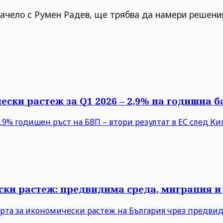
начело с Румен Радев, ще трябва да намери решения
ески растеж за Q1 2026 – 2,9% на годишна б
9% годишен ръст на БВП – втори резултат в ЕС след Кипъ
ски растеж: предвидима среда, миграция и
рта за икономически растеж на България чрез предви