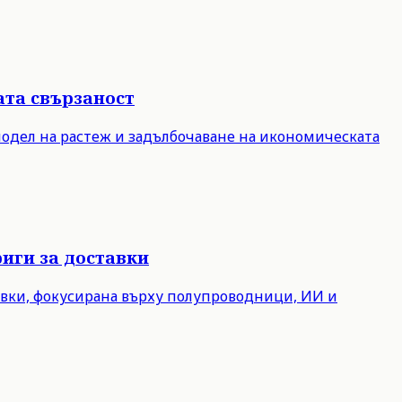
ата свързаност
модел на растеж и задълбочаване на икономическата
иги за доставки
авки, фокусирана върху полупроводници, ИИ и