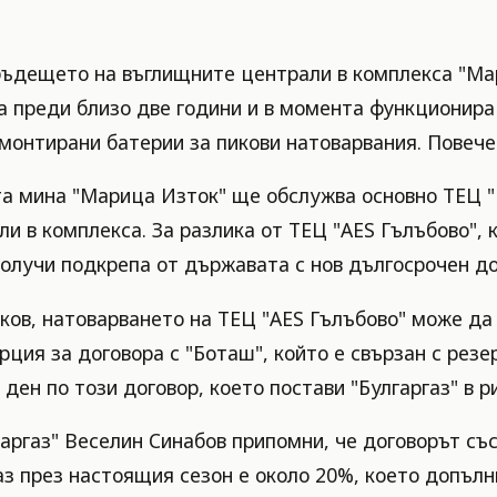
 бъдещето на въглищните централи в комплекса "М
а преди близо две години и в момента функционира
а монтирани батерии за пикови натоварвания. Повеч
та мина "Марица Изток" ще обслужва основно ТЕЦ "
 в комплекса. За разлика от ТЕЦ "AES Гълъбово",
получи подкрепа от държавата с нов дългосрочен до
ов, натоварването на ТЕЦ "AES Гълъбово" може да 
рция за договора с "Боташ", който е свързан с рез
ден по този договор, което постави "Булгаргаз" в р
аргаз" Веселин Синабов припомни, че договорът със
газ през настоящия сезон е около 20%, което допъл