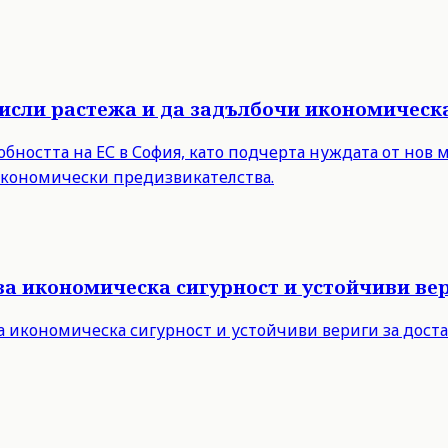
мисли растежа и да задълбочи икономическ
бността на ЕС в София, като подчерта нуждата от нов 
 икономически предизвикателства.
за икономическа сигурност и устойчиви вер
а икономическа сигурност и устойчиви вериги за дост