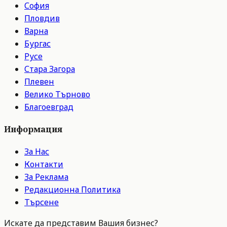
София
Пловдив
Варна
Бургас
Русе
Стара Загора
Плевен
Велико Търново
Благоевград
Информация
За Нас
Контакти
За Реклама
Редакционна Политика
Търсене
Искате да представим Вашия бизнес?