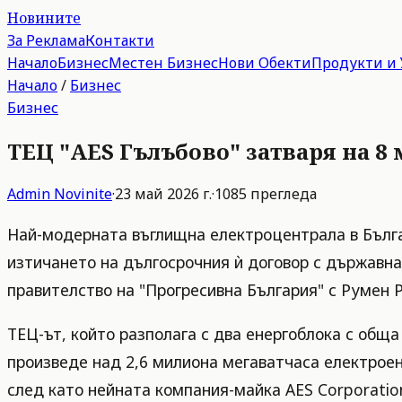
Новините
За Реклама
Контакти
Начало
Бизнес
Местен Бизнес
Нови Обекти
Продукти и 
Начало
/
Бизнес
Бизнес
ТЕЦ "AES Гълъбово" затваря на 8 
Admin
Novinite
·
23 май 2026 г.
·
1085
прегледа
Най-модерната въглищна електроцентрала в Българ
изтичането на дългосрочния ѝ договор с държавн
правителство на "Прогресивна България" с Румен 
ТЕЦ-ът, който разполага с два енергоблока с обща 
произведе над 2,6 милиона мегаватчаса електрое
след като нейната компания-майка AES Corporatio