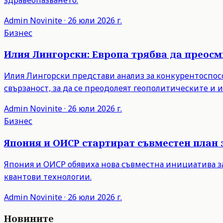
Admin
Novinite
·
26 юли 2026 г.
Бизнес
Илия Лингорски: Европа трябва да преос
Илия Лингорски представи анализ за конкурентоспосо
свързаност, за да се преодолеят геополитическите и
Admin
Novinite
·
26 юли 2026 г.
Бизнес
Япония и ОИСР стартират съвместен план 
Япония и ОИСР обявиха нова съвместна инициатива з
квантови технологии.
Admin
Novinite
·
26 юли 2026 г.
Новините