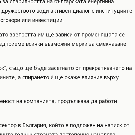
р за стабилността на българската енергийна
 дружеството води активен диалог с институциите
оговори или инвестиции.
ато заетостта им ще зависи от променящата се
редприеме всички възможни мерки за смекчаване
к“, също ще бъде засегнато от прекратяването на
мините, а спирането ѝ ще окаже влияние върху
веност на компанията, продължава да работи
ектор в България, който е подложен на натиск от
дните години страната постепенно намалява