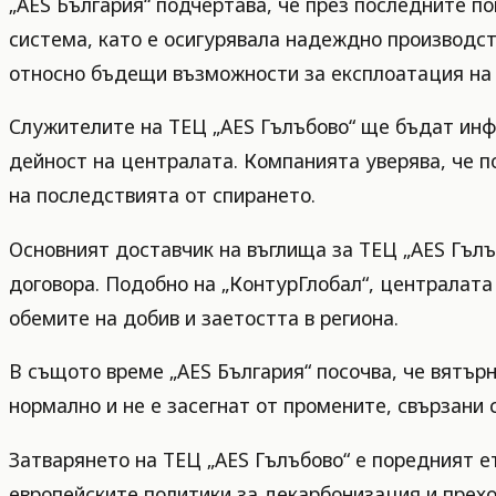
„AES България“ подчертава, че през последните п
система, като е осигурявала надеждно производст
относно бъдещи възможности за експлоатация на 
Служителите на ТЕЦ „AES Гълъбово“ ще бъдат инф
дейност на централата. Компанията уверява, че 
на последствията от спирането.
Основният доставчик на въглища за ТЕЦ „AES Гъл
договора. Подобно на „КонтурГлобал“, централата 
обемите на добив и заетостта в региона.
В същото време „AES България“ посочва, че вятър
нормално и не е засегнат от промените, свързани 
Затварянето на ТЕЦ „AES Гълъбово“ е поредният ет
европейските политики за декарбонизация и прех