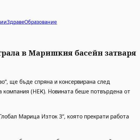
гии
Здраве
Образование
трала в Маришкия басейн затваря
о“, ще бъде спряна и консервирана след
а компания (НЕК). Новината беше потвърдена от
Глобал Марица Изток 3“, която прекрати работа