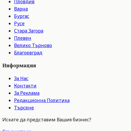
Пловдив
Варна
Бургас
Русе
Стара Загора
Плевен
Велико Търново
Благоевград
Информация
За Нас
Контакти
За Реклама
Редакционна Политика
Търсене
Искате да представим Вашия бизнес?