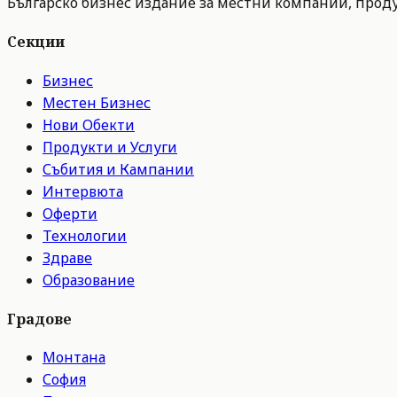
Българско бизнес издание за местни компании, продук
Секции
Бизнес
Местен Бизнес
Нови Обекти
Продукти и Услуги
Събития и Кампании
Интервюта
Оферти
Технологии
Здраве
Образование
Градове
Монтана
София