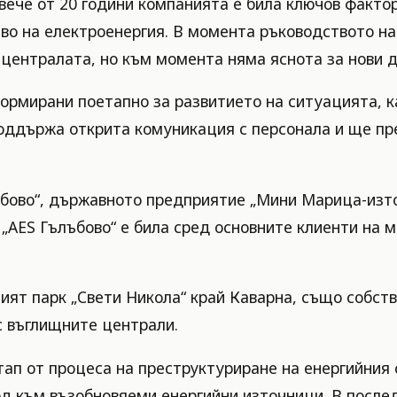
овече от 20 години компанията е била ключов факто
во на електроенергия. В момента ръководството на
централата, но към момента няма яснота за нови д
ормирани поетапно за развитието на ситуацията, к
поддържа открита комуникация с персонала и ще п
ъбово“, държавното предприятие „Мини Марица-изто
„AES Гълъбово“ е била сред основните клиенти на 
ният парк „Свети Никола“ край Каварна, също собст
с въглищните централи.
ап от процеса на преструктуриране на енергийния с
од към възобновяеми енергийни източници. В после