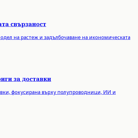
ата свързаност
модел на растеж и задълбочаване на икономическата
иги за доставки
авки, фокусирана върху полупроводници, ИИ и