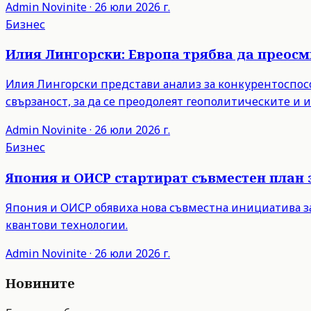
Admin
Novinite
·
26 юли 2026 г.
Бизнес
Илия Лингорски: Европа трябва да преос
Илия Лингорски представи анализ за конкурентоспосо
свързаност, за да се преодолеят геополитическите и
Admin
Novinite
·
26 юли 2026 г.
Бизнес
Япония и ОИСР стартират съвместен план 
Япония и ОИСР обявиха нова съвместна инициатива з
квантови технологии.
Admin
Novinite
·
26 юли 2026 г.
Новините