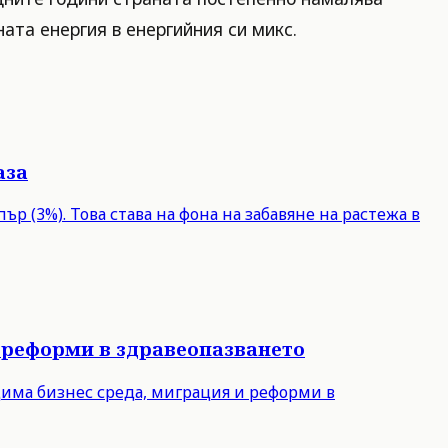
ата енергия в енергийния си микс.
аза
р (3%). Това става на фона на забавяне на растежа в
 реформи в здравеопазването
дима бизнес среда, миграция и реформи в