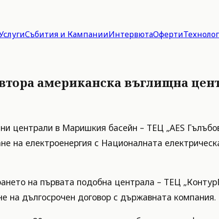
Услуги
Събития и Кампании
Интервюта
Оферти
Техноло
– втора американска въглищна цен
ни централи в Маришкия басейн – ТЕЦ „AES Гълъбов
ане на електроенергия с Националната електрическ
ането на първата подобна централа – ТЕЦ „Контур
ане на дългосрочен договор с държавната компания.