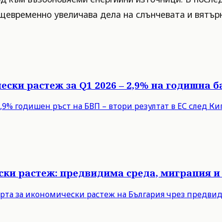
щевременно увеличава дела на слънчевата и вятърн
ески растеж за Q1 2026 – 2,9% на годишна б
9% годишен ръст на БВП – втори резултат в ЕС след Кипъ
ски растеж: предвидима среда, миграция и
рта за икономически растеж на България чрез предви