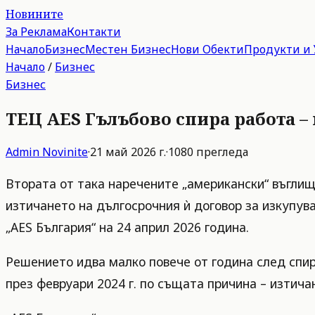
Новините
За Реклама
Контакти
Начало
Бизнес
Местен Бизнес
Нови Обекти
Продукти и 
Начало
/
Бизнес
Бизнес
ТЕЦ AES Гълъбово спира работа 
Admin
Novinite
·
21 май 2026 г.
·
1080
прегледа
Втората от така наречените „американски“ въглищ
изтичането на дългосрочния ѝ договор за изкупув
„AES България“ на 24 април 2026 година.
Решението идва малко повече от година след спир
през февруари 2024 г. по същата причина – изтич