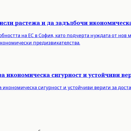
мисли растежа и да задълбочи икономическ
бността на ЕС в София, като подчерта нуждата от нов 
 икономически предизвикателства.
за икономическа сигурност и устойчиви вер
а икономическа сигурност и устойчиви вериги за дост