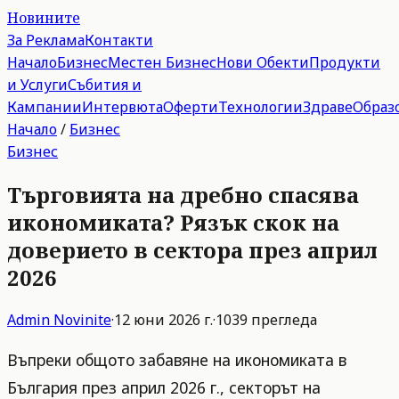
Новините
За Реклама
Контакти
Начало
Бизнес
Местен Бизнес
Нови Обекти
Продукти
и Услуги
Събития и
Кампании
Интервюта
Оферти
Технологии
Здраве
Образ
Начало
/
Бизнес
Бизнес
Търговията на дребно спасява
икономиката? Рязък скок на
доверието в сектора през април
2026
Admin
Novinite
·
12 юни 2026 г.
·
1039
прегледа
Въпреки общото забавяне на икономиката в
България през април 2026 г., секторът на