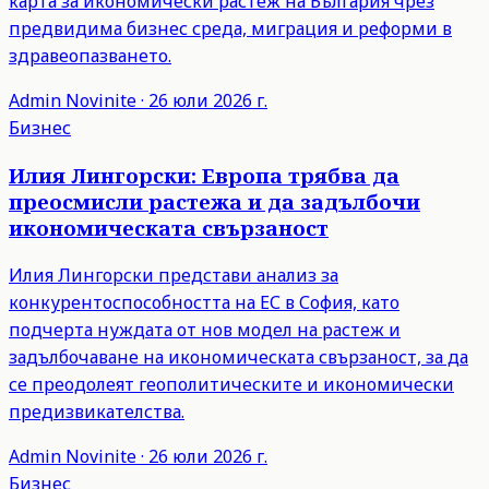
карта за икономически растеж на България чрез
предвидима бизнес среда, миграция и реформи в
здравеопазването.
Admin
Novinite
·
26 юли 2026 г.
Бизнес
Илия Лингорски: Европа трябва да
преосмисли растежа и да задълбочи
икономическата свързаност
Илия Лингорски представи анализ за
конкурентоспособността на ЕС в София, като
подчерта нуждата от нов модел на растеж и
задълбочаване на икономическата свързаност, за да
се преодолеят геополитическите и икономически
предизвикателства.
Admin
Novinite
·
26 юли 2026 г.
Бизнес