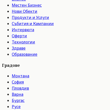
Местен Бизнес
Нови Обекти
Продукти и Услуги
Събития и Кампании
Интервюта
Оферти
Технологии
Здраве
Образование
Градове
Монтана
София
Пловдив
Варна
Бургас
Русе