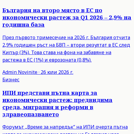
България на второ място в ЕС по
икономически растеж за Q1 2026 – 2,9% на
годишна база
През първото тримесечие на 2026 г. България отчита
2,9% годишен ръст на БВП – втори резултат в ЕС след
Кипър (3%). Това става на фона на забавяне на
растежа в ЕС (1%) и еврозоната (0,8%).
Admin
Novinite
·
26 юли 2026 г.
Бизнес
ИПИ представи пътна карта за
икономически растеж: предвидима
среда, миграция и реформи в
здравеопазването
Форумът „Време за напредък“ на ИПИ очерта пътна