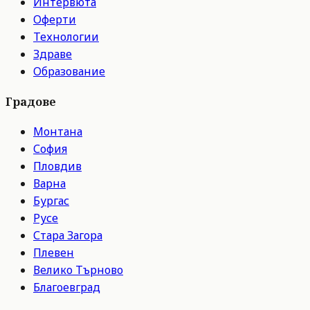
Интервюта
Оферти
Технологии
Здраве
Образование
Градове
Монтана
София
Пловдив
Варна
Бургас
Русе
Стара Загора
Плевен
Велико Търново
Благоевград