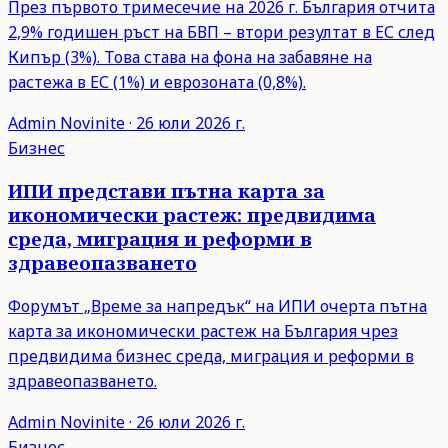
През първото тримесечие на 2026 г. България отчита
2,9% годишен ръст на БВП – втори резултат в ЕС след
Кипър (3%). Това става на фона на забавяне на
растежа в ЕС (1%) и еврозоната (0,8%).
Admin
Novinite
·
26 юли 2026 г.
Бизнес
ИПИ представи пътна карта за
икономически растеж: предвидима
среда, миграция и реформи в
здравеопазването
Форумът „Време за напредък“ на ИПИ очерта пътна
карта за икономически растеж на България чрез
предвидима бизнес среда, миграция и реформи в
здравеопазването.
Admin
Novinite
·
26 юли 2026 г.
Бизнес