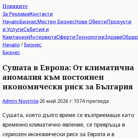
Новините
За Реклама
Контакти
Начало
Бизнес
Местен Бизнес
Нови Обекти
Продукти
и Услуги
Събития и
Кампании
Интервюта
Оферти
Технологии
Здраве
Образ
Начало
/
Бизнес
Бизнес
Сушата в Европа: От климатична
аномалия към постоянен
икономически риск за България
Admin
Novinite
·
26 май 2026 г.
·
1074
прегледа
Сушата, която дълго време се възприемаше като
временно климатично явление, се превръща в
сериозен икономически риск за Европа и в