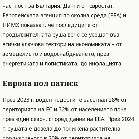
частност за България. Данни от Евростат,
Европейската агенция по околна среда (EEA) и
НИМХ показват, че последиците от
продължителната суша вече се усещат във
всички ключови сектори на икономиката – от
земеделието и водоснабдяването, през
енергетиката и логистиката, до инфлацията.
Европа под натиск
През 2023 г. воден недостиг е засегнал 28% от
територията на ЕС и 32% от населението поне
през един сезон, според данни на EEA. През 2024
г. сушата е довела до понижена растителна
продуктивност в 20% от територията на