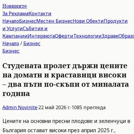
Новините
За Реклама
Контакти
Начало
Бизнес
Местен Бизнес
Нови Обекти
Продукти
и Услуги
Събития и
Кампании
Интервюта
Оферти
Технологии
Здраве
Образ
Начало
/
Бизнес
Бизнес
Студената пролет държи цените
на домати и краставици високи
– два пъти по-скъпи от миналата
година
Admin
Novinite
·
22 май 2026 г.
·
1085
прегледа
Цените на основни пресни плодове и зеленчуци в
България остават високи през април 2025 г.,