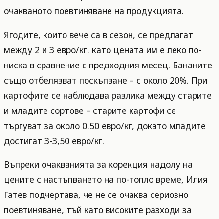
очакваното поевтиняване на продукцията.
Ягодите, които вече са в сезон, се предлагат
между 2 и 3 евро/кг, като цената им е леко по-
ниска в сравнение с предходния месец. Бананите
също отбелязват поскъпване – с около 20%. При
картофите се наблюдава разлика между старите
и младите сортове – старите картофи се
търгуват за около 0,50 евро/кг, докато младите
достигат 3-3,50 евро/кг.
Въпреки очакванията за корекция надолу на
цените с настъпването на по-топло време, Илия
Гатев подчертава, че не се очаква сериозно
поевтиняване, тъй като високите разходи за