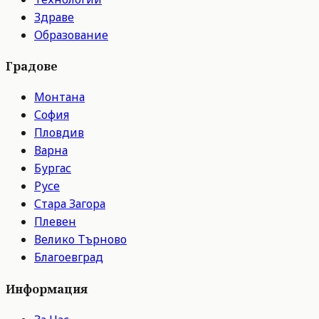
Здраве
Образование
Градове
Монтана
София
Пловдив
Варна
Бургас
Русе
Стара Загора
Плевен
Велико Търново
Благоевград
Информация