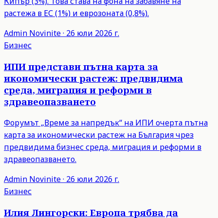
Кипър (3%). Това става на фона на забавяне на
растежа в ЕС (1%) и еврозоната (0,8%).
Admin
Novinite
·
26 юли 2026 г.
Бизнес
ИПИ представи пътна карта за
икономически растеж: предвидима
среда, миграция и реформи в
здравеопазването
Форумът „Време за напредък“ на ИПИ очерта пътна
карта за икономически растеж на България чрез
предвидима бизнес среда, миграция и реформи в
здравеопазването.
Admin
Novinite
·
26 юли 2026 г.
Бизнес
Илия Лингорски: Европа трябва да