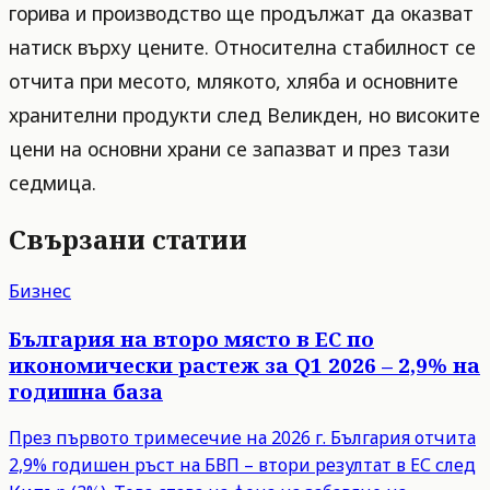
горива и производство ще продължат да оказват
натиск върху цените. Относителна стабилност се
отчита при месото, млякото, хляба и основните
хранителни продукти след Великден, но високите
цени на основни храни се запазват и през тази
седмица.
Свързани статии
Бизнес
България на второ място в ЕС по
икономически растеж за Q1 2026 – 2,9% на
годишна база
През първото тримесечие на 2026 г. България отчита
2,9% годишен ръст на БВП – втори резултат в ЕС след