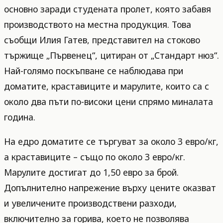
основно заради студената пролет, която забавя
производството на местна продукция. Това
съобщи Илия Гатев, представител на стоково
тържище „Първенец“, цитиран от „Стандарт нюз“.
Най-голямо поскъпване се наблюдава при
доматите, краставиците и марулите, които са с
около два пъти по-високи цени спрямо миналата
година.
На едро доматите се търгуват за около 3 евро/кг,
а краставиците – също по около 3 евро/кг.
Марулите достигат до 1,50 евро за брой.
Допълнително напрежение върху цените оказват
и увеличените производствени разходи,
включително за горива, което не позволява