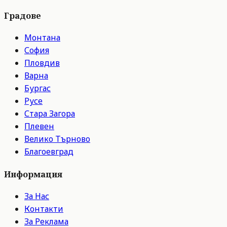
Градове
Монтана
София
Пловдив
Варна
Бургас
Русе
Стара Загора
Плевен
Велико Търново
Благоевград
Информация
За Нас
Контакти
За Реклама