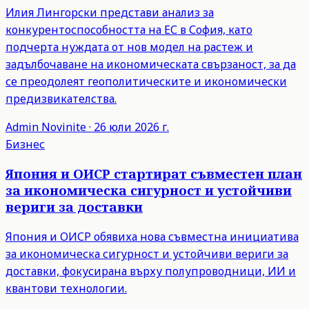
Илия Лингорски представи анализ за
конкурентоспособността на ЕС в София, като
подчерта нуждата от нов модел на растеж и
задълбочаване на икономическата свързаност, за да
се преодолеят геополитическите и икономически
предизвикателства.
Admin
Novinite
·
26 юли 2026 г.
Бизнес
Япония и ОИСР стартират съвместен план
за икономическа сигурност и устойчиви
вериги за доставки
Япония и ОИСР обявиха нова съвместна инициатива
за икономическа сигурност и устойчиви вериги за
доставки, фокусирана върху полупроводници, ИИ и
квантови технологии.