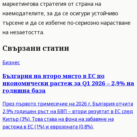
маркетингова стратегия от страна на
наемодателите, за да се осигури устойчиво
търсене и да се избегне по-сериозно нарастване
на незаетостта.
Свързани статии
Бизнес
България на второ място в ЕС по
икономически растеж за Q1 2026 – 2,9% на
годишна база
През първото тримесечие на 2026 г. България отчита
2,9% годишен ръст на БВП – втори резултат в ЕС след
Кипър (3%). Това става на фона на забавяне на
растежа в ЕС (1%) и еврозоната (0,8%).