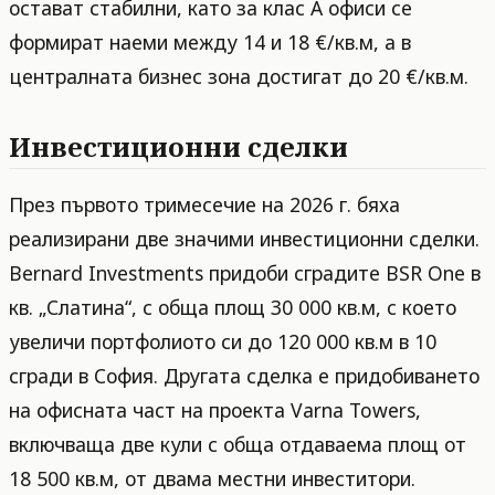
остават стабилни, като за клас А офиси се
формират наеми между 14 и 18 €/кв.м, а в
централната бизнес зона достигат до 20 €/кв.м.
Инвестиционни сделки
През първото тримесечие на 2026 г. бяха
реализирани две значими инвестиционни сделки.
Bernard Investments придоби сградите BSR One в
кв. „Слатина“, с обща площ 30 000 кв.м, с което
увеличи портфолиото си до 120 000 кв.м в 10
сгради в София. Другата сделка е придобиването
на офисната част на проекта Varna Towers,
включваща две кули с обща отдаваема площ от
18 500 кв.м, от двама местни инвеститори.