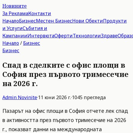
Новините
За Реклама
Контакти
Начало
Бизнес
Местен Бизнес
Нови Обекти
Продукти
и Услуги
Събития и
Кампании
Интервюта
Оферти
Технологии
Здраве
Образ
Начало
/
Бизнес
Бизнес
Спад в сделките с офис площи в
София през първото тримесечие
на 2026 г.
Admin
Novinite
·
11 юни 2026 г.
·
1045
прегледа
Пазарът на офис площи в София отчете лек спад
в активността през първото тримесечие на 2026
г., показват данни на международната