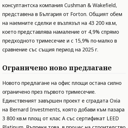
консултантска компания Cushman & Wakefield,
представена в България от Forton. Общият обем
на наемните сделки е възлязъл на 43 200 кв.м,
което представлява намаление от 4,9% спрямо
предходното тримесечие и с 15,9% по-малко в
сравнение със същия период на 2025 г.
Ограничено ново предлагане
Новото предлагане на офис площи остана силно
ограничено през първото тримесечие.
Единственият завършен проект е сградата Oxia
на Bernard Investments, която добави към пазара
3 800 кв.м площ от клас А със сертификат LEED
Platinum. Въпреки това, в процес на строителство