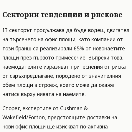
Секторни тенденции и рискове
IT секторът продължава да бъде водещ двигател
на търсенето на офис площи, като компании от
този бранш са реализирали 65% от новонаетите
площи през първото тримесечие. Въпреки това,
наемодателите изразяват притеснения от риска
от свръхпредлагане, породено от значителния
обем площи в строеж, което може да окаже
натиск върху нивата на наемите.
Според експертите от Cushman &
Wakefield/Forton, предстоящите доставки на
нови офис площи ще изискват по-активна