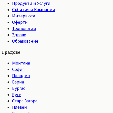
Продукти и Услуги
Събития и Кампании
Интервюта
Оферти
Технологии
Здраве
Образование
Градове
Монтана
София
Пловдив
Варна
Бургас
Русе
Стара Загора
Плевен