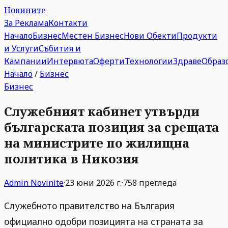
Новините
За Реклама
Контакти
Начало
Бизнес
Местен Бизнес
Нови Обекти
Продукти
и Услуги
Събития и
Кампании
Интервюта
Оферти
Технологии
Здраве
Образ
Начало
/
Бизнес
Бизнес
Служебният кабинет утвърди
българската позиция за срещата
на министрите по жилищна
политика в Никозия
Admin
Novinite
·
23 юни 2026 г.
·
758
прегледа
Служебното правителство на България
официално одобри позицията на страната за