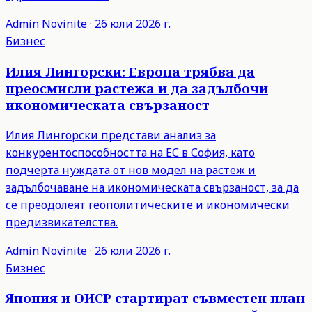
Admin
Novinite
·
26 юли 2026 г.
Бизнес
Илия Лингорски: Европа трябва да
преосмисли растежа и да задълбочи
икономическата свързаност
Илия Лингорски представи анализ за
конкурентоспособността на ЕС в София, като
подчерта нуждата от нов модел на растеж и
задълбочаване на икономическата свързаност, за да
се преодолеят геополитическите и икономически
предизвикателства.
Admin
Novinite
·
26 юли 2026 г.
Бизнес
Япония и ОИСР стартират съвместен план