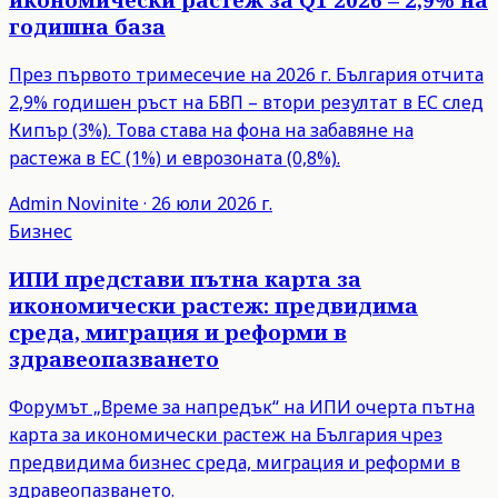
годишна база
През първото тримесечие на 2026 г. България отчита
2,9% годишен ръст на БВП – втори резултат в ЕС след
Кипър (3%). Това става на фона на забавяне на
растежа в ЕС (1%) и еврозоната (0,8%).
Admin
Novinite
·
26 юли 2026 г.
Бизнес
ИПИ представи пътна карта за
икономически растеж: предвидима
среда, миграция и реформи в
здравеопазването
Форумът „Време за напредък“ на ИПИ очерта пътна
карта за икономически растеж на България чрез
предвидима бизнес среда, миграция и реформи в
здравеопазването.