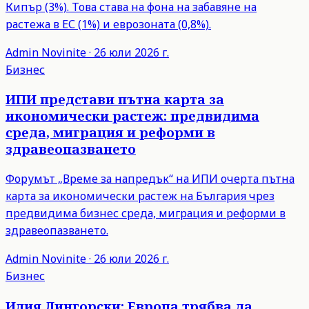
Кипър (3%). Това става на фона на забавяне на
растежа в ЕС (1%) и еврозоната (0,8%).
Admin
Novinite
·
26 юли 2026 г.
Бизнес
ИПИ представи пътна карта за
икономически растеж: предвидима
среда, миграция и реформи в
здравеопазването
Форумът „Време за напредък“ на ИПИ очерта пътна
карта за икономически растеж на България чрез
предвидима бизнес среда, миграция и реформи в
здравеопазването.
Admin
Novinite
·
26 юли 2026 г.
Бизнес
Илия Лингорски: Европа трябва да