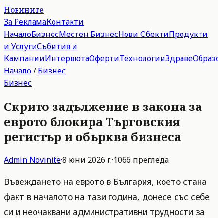
Новините
За Реклама
Контакти
Начало
Бизнес
Местен Бизнес
Нови Обекти
Продукти
и Услуги
Събития и
Кампании
Интервюта
Оферти
Технологии
Здраве
Образ
Начало
/
Бизнес
Бизнес
Скрито задължение в закона за
еврото блокира Търговския
регистър и обърква бизнеса
Admin
Novinite
·
8 юни 2026 г.
·
1066
прегледа
Въвеждането на еврото в България, което стана
факт в началото на тази година, донесе със себе
си и неочаквани административни трудности за