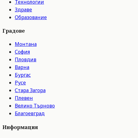
Технологии
Здраве
Образование
Градове
Монтана
София
Пловдив
Варна
Бургас
Русе
Стара Загора
Плевен
Велико Търново
Благоевград
Информация