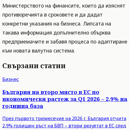
Министерството на финансите, които да изяснят
противоречията в сроковете и да дадат
конкретни указания на бизнеса. Липсата на
такава информация допълнително обърква
предприемачите и забавя процеса по адаптиране
към новата валутна система.
Свързани статии
Бизнес
България на второ място в ЕС по
икономически растеж за Q1 2026 – 2,9% на
годишна база
През първото тримесечие на 2026 г. България отчита
2,9% годишен ръст на БВП – втори резултат в ЕС след