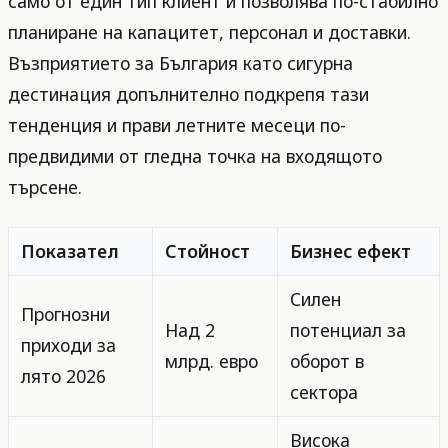
само от един тип клиент и позволява по-стабилно
планиране на капацитет, персонал и доставки.
Възприятието за България като сигурна
дестинация допълнително подкрепя тази
тенденция и прави летните месеци по-
предвидими от гледна точка на входящото
търсене.
Показател
Стойност
Бизнес ефект
Силен
Прогнозни
Над 2
потенциал за
приходи за
млрд. евро
оборот в
лято 2026
сектора
Висока