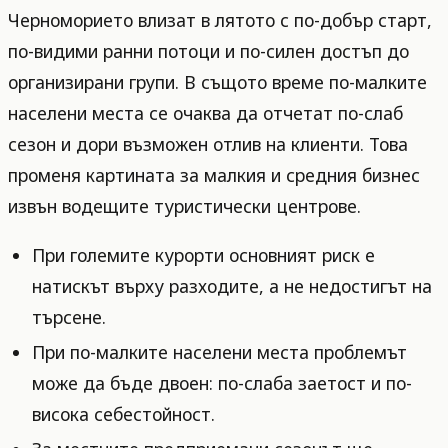
Черноморието влизат в лятото с по-добър старт,
по-видими ранни потоци и по-силен достъп до
организирани групи. В същото време по-малките
населени места се очаква да отчетат по-слаб
сезон и дори възможен отлив на клиенти. Това
променя картината за малкия и средния бизнес
извън водещите туристически центрове.
При големите курорти основният риск е
натискът върху разходите, а не недостигът на
търсене.
При по-малките населени места проблемът
може да бъде двоен: по-слаба заетост и по-
висока себестойност.