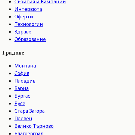
Събития и Кампании
Интервюта
Оферти
Технологии
Здраве
Образование
Градове
Монтана
София
Пловдив
Варна
Бургас
Русе
Стара Загора
Плевен
Велико Търново
Благоевград