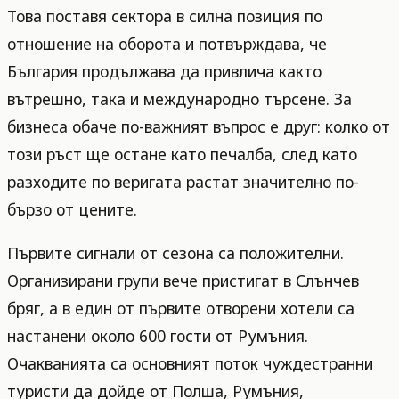
Това поставя сектора в силна позиция по
отношение на оборота и потвърждава, че
България продължава да привлича както
вътрешно, така и международно търсене. За
бизнеса обаче по-важният въпрос е друг: колко от
този ръст ще остане като печалба, след като
разходите по веригата растат значително по-
бързо от цените.
Първите сигнали от сезона са положителни.
Организирани групи вече пристигат в Слънчев
бряг, а в един от първите отворени хотели са
настанени около 600 гости от Румъния.
Очакванията са основният поток чуждестранни
туристи да дойде от Полша, Румъния,