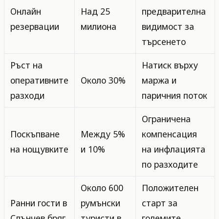
Онлайн
Над 25
предварителна
резервации
милиона
видимост за
търсенето
Ръст на
Натиск върху
оперативните
Около 30%
маржа и
разходи
паричния поток
Ограничена
Поскъпване
Между 5%
компенсация
на нощувките
и 10%
на инфлацията
по разходите
Около 600
Положителен
Ранни гости в
румънски
старт за
Слънчев бряг
туристи в
големите