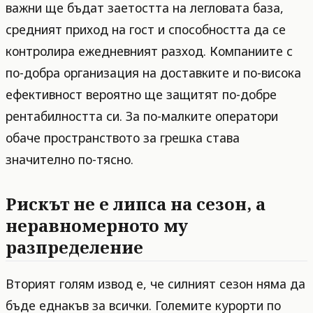
важни ще бъдат заетостта на легловата база,
средният приход на гост и способността да се
контролира ежедневният разход. Компаниите с
по-добра организация на доставките и по-висока
ефективност вероятно ще защитят по-добре
рентабилността си. За по-малките оператори
обаче пространството за грешка става
значително по-тясно.
Рискът не е липса на сезон, а
неравномерното му
разпределение
Вторият голям извод е, че силният сезон няма да
бъде еднакъв за всички. Големите курорти по