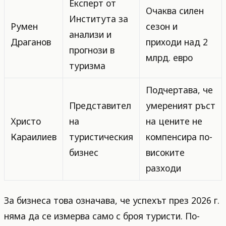
Експерт от
Очаква силен
Института за
Румен
сезон и
анализи и
Драганов
приходи над 2
прогнози в
млрд. евро
туризма
Подчертава, че
Представител
умереният ръст
Христо
на
на цените не
Караилиев
туристическия
компенсира по-
бизнес
високите
разходи
За бизнеса това означава, че успехът през 2026 г.
няма да се измерва само с броя туристи. По-