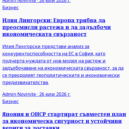
Admin
Novinite
·
26 юли 2026 г.
Бизнес
Илия Лингорски: Европа трябва да
преосмисли растежа и да задълбочи
икономическата свързаност
Илия Лингорски представи анализ за
конкурентоспособността на ЕС в София, като
подчерта нуждата от нов модел на растеж и
задълбочаване на икономическата свързаност, за да
се преодолеят геополитическите и икономически
предизвикателства.
Admin
Novinite
·
26 юли 2026 г.
Бизнес
Япония и ОИСР стартират съвместен план
за икономическа сигурност и устойчиви
вериги за доставки