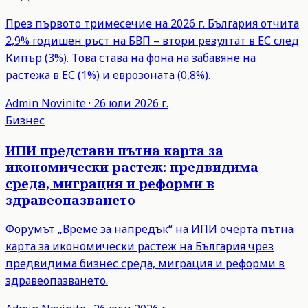
През първото тримесечие на 2026 г. България отчита
2,9% годишен ръст на БВП – втори резултат в ЕС след
Кипър (3%). Това става на фона на забавяне на
растежа в ЕС (1%) и еврозоната (0,8%).
Admin
Novinite
·
26 юли 2026 г.
Бизнес
ИПИ представи пътна карта за
икономически растеж: предвидима
среда, миграция и реформи в
здравеопазването
Форумът „Време за напредък“ на ИПИ очерта пътна
карта за икономически растеж на България чрез
предвидима бизнес среда, миграция и реформи в
здравеопазването.