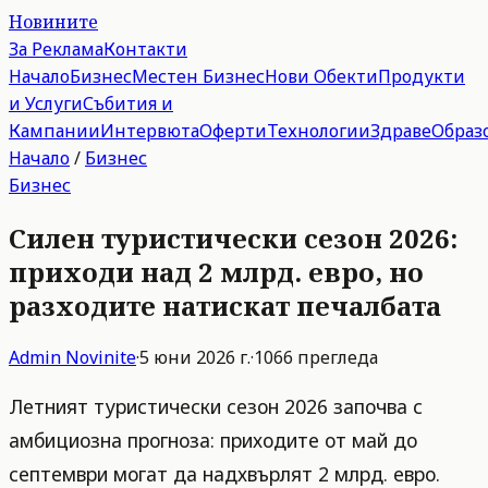
Новините
За Реклама
Контакти
Начало
Бизнес
Местен Бизнес
Нови Обекти
Продукти
и Услуги
Събития и
Кампании
Интервюта
Оферти
Технологии
Здраве
Образ
Начало
/
Бизнес
Бизнес
Силен туристически сезон 2026:
приходи над 2 млрд. евро, но
разходите натискат печалбата
Admin
Novinite
·
5 юни 2026 г.
·
1066
прегледа
Летният туристически сезон 2026 започва с
амбициозна прогноза: приходите от май до
септември могат да надхвърлят 2 млрд. евро.