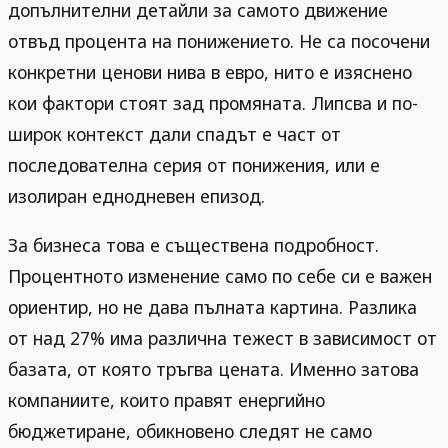
допълнителни детайли за самото движение
отвъд процента на понижението. Не са посочени
конкретни ценови нива в евро, нито е изяснено
кои фактори стоят зад промяната. Липсва и по-
широк контекст дали спадът е част от
последователна серия от понижения, или е
изолиран еднодневен епизод.
За бизнеса това е съществена подробност.
Процентното изменение само по себе си е важен
ориентир, но не дава пълната картина. Разлика
от над 27% има различна тежест в зависимост от
базата, от която тръгва цената. Именно затова
компаниите, които правят енергийно
бюджетиране, обикновено следят не само