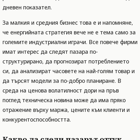
дневен показател.
За малкия и средния бизнес това е и напомняне,
че енергийната стратегия вече не е тема само за
големите индустриални играчи. Все повече фирми
имат интерес да следят пазара по-
структурирано, да прогнозират потреблението
си, да анализират часовете на най-голям товар и
да търсят модели за по-добро планиране. В
среда на ценова волатилност дори на пръв
поглед техническа новина може да има пряко
отражение върху маржа, цените към клиенти и
конкурентоспособността.
Какво да следи пазарът оттук