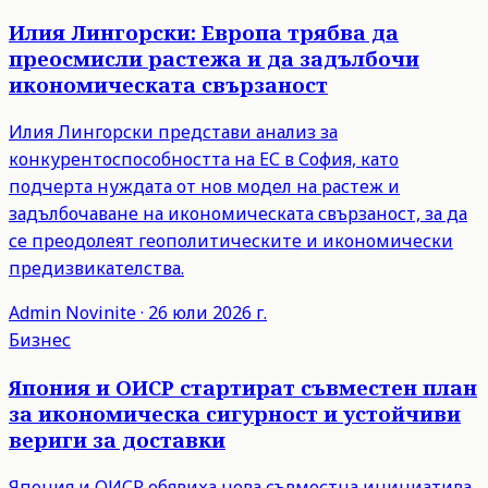
Илия Лингорски: Европа трябва да
преосмисли растежа и да задълбочи
икономическата свързаност
Илия Лингорски представи анализ за
конкурентоспособността на ЕС в София, като
подчерта нуждата от нов модел на растеж и
задълбочаване на икономическата свързаност, за да
се преодолеят геополитическите и икономически
предизвикателства.
Admin
Novinite
·
26 юли 2026 г.
Бизнес
Япония и ОИСР стартират съвместен план
за икономическа сигурност и устойчиви
вериги за доставки
Япония и ОИСР обявиха нова съвместна инициатива