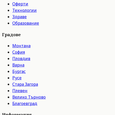
Оферти
Технологии
Здраве
Образование
Градове
Монтана
София
Пловдив
Варна
Бургас
Русе
Стара Загора
Плевен
Велико Търново
Благоевград
Информация