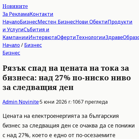
Новините
За Реклама
Контакти
Начало
Бизнес
Местен Бизнес
Нови Обекти
Продукти
и Услуги
Събития и
Кампании
Интервюта
Оферти
Технологии
Здраве
Образ
Начало
/
Бизнес
Бизнес
Рязък спад на цената на тока за
бизнеса: над 27% по-ниско ниво
за следващия ден
Admin
Novinite
·
5 юни 2026 г.
·
1067
прегледа
Цената на електроенергията за българския
бизнес за следващия ден се очаква да се понижи
с над 27%, което е едно от по-осезаемите