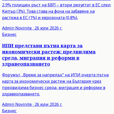
2,9% годишен ръст на БВП – втори резултат в ЕС след
Кипър (3%). Това става на фона на забавяне на
растежа в ЕС (1%) и еврозоната (0,8%).
Admin
Novinite
·
26 юли 2026 г.
Бизнес
ИПИ представи пътна карта за
икономически растеж: предвидима
среда, миграция и реформи в
здравеопазването
Форумът „Време за напредък“ на ИПИ очерта пътна
карта за икономически растеж на България чрез
предвидима бизнес среда, миграция и реформи в
здравеопазването.
Admin
Novinite
·
26 юли 2026 г.
Бизнес