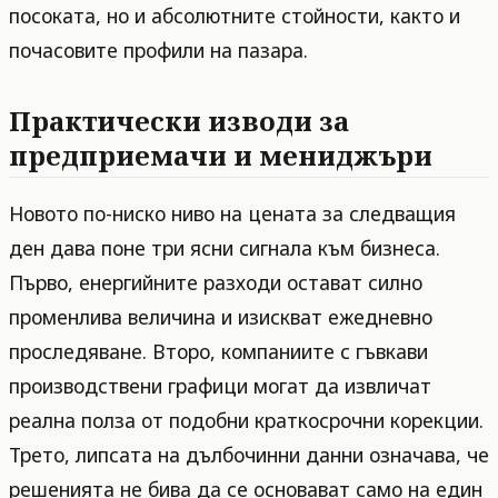
посоката, но и абсолютните стойности, както и
почасовите профили на пазара.
Практически изводи за
предприемачи и мениджъри
Новото по-ниско ниво на цената за следващия
ден дава поне три ясни сигнала към бизнеса.
Първо, енергийните разходи остават силно
променлива величина и изискват ежедневно
проследяване. Второ, компаниите с гъвкави
производствени графици могат да извличат
реална полза от подобни краткосрочни корекции.
Трето, липсата на дълбочинни данни означава, че
решенията не бива да се основават само на един