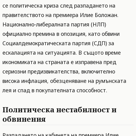
се политическа криза след разпадането на
правителството на премиера Илие Боложан.
Национално-либералната партия (НЛП)
официално премина в опозиция, като обвини
Социалдемократическата партия (СДП) за
ескалацията на ситуацията. В същото време
икономиката на страната е изправена пред
сериозни предизвикателства, включително
висока инфлация, обезценяване на румънската
лея и спад в покупателната способност.
Политическа нестабилност и
обвинения
Разпадането на кабинета на премиера Илие