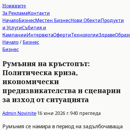
Новините
За Реклама
Контакти
Начало
Бизнес
Местен Бизнес
Нови Обекти
Продукти
и Услуги
Събития и
Кампании
Интервюта
Оферти
Технологии
Здраве
Образ
Начало
/
Бизнес
Бизнес
Румъния на кръстопът:
Политическа криза,
икономически
предизвикателства и сценарии
за изход от ситуацията
Admin
Novinite
·
16 юни 2026 г.
·
940
прегледа
Румъния се намира в период на задълбочаваща