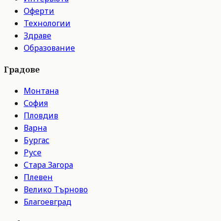
Оферти
Технологии
Здраве
Образование
Градове
Монтана
София
Пловдив
Варна
Бургас
Русе
Стара Загора
Плевен
Велико Търново
Благоевград