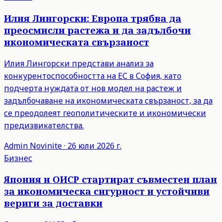
Илия Лингорски: Европа трябва да
преосмисли растежа и да задълбочи
икономическата свързаност
Илия Лингорски представи анализ за
конкурентоспособността на ЕС в София, като
подчерта нуждата от нов модел на растеж и
задълбочаване на икономическата свързаност, за да
се преодолеят геополитическите и икономически
предизвикателства.
Admin
Novinite
·
26 юли 2026 г.
Бизнес
Япония и ОИСР стартират съвместен план
за икономическа сигурност и устойчиви
вериги за доставки