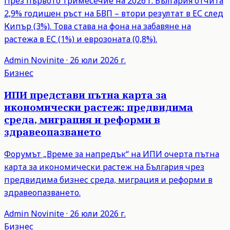
През първото тримесечие на 2026 г. България отчита
2,9% годишен ръст на БВП – втори резултат в ЕС след
Кипър (3%). Това става на фона на забавяне на
растежа в ЕС (1%) и еврозоната (0,8%).
Admin
Novinite
·
26 юли 2026 г.
Бизнес
ИПИ представи пътна карта за
икономически растеж: предвидима
среда, миграция и реформи в
здравеопазването
Форумът „Време за напредък“ на ИПИ очерта пътна
карта за икономически растеж на България чрез
предвидима бизнес среда, миграция и реформи в
здравеопазването.
Admin
Novinite
·
26 юли 2026 г.
Бизнес